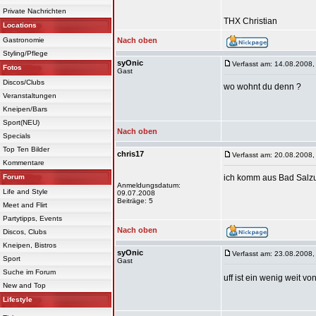
Private Nachrichten
THX Christian
Locations
Gastronomie
Nach oben
Styling/Pflege
syOnic
Verfasst am: 14.08.2008,
Fotos
Gast
Discos/Clubs
wo wohnt du denn ?
Veranstaltungen
Kneipen/Bars
Sport(NEU)
Nach oben
Specials
Top Ten Bilder
chris17
Verfasst am: 20.08.2008,
Kommentare
Forum
ich komm aus Bad Salzu
Anmeldungsdatum:
Life and Style
09.07.2008
Beiträge: 5
Meet and Flirt
Partytipps, Events
Nach oben
Discos, Clubs
Kneipen, Bistros
syOnic
Verfasst am: 23.08.2008,
Sport
Gast
Suche im Forum
uff ist ein wenig weit vo
New and Top
Lifestyle