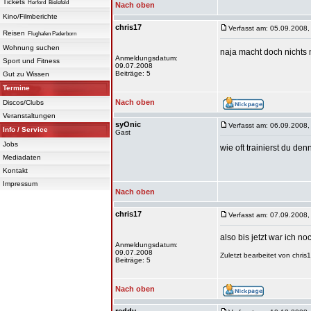
Tickets
Herford
Bielefeld
Nach oben
Kino/Filmberichte
chris17
Verfasst am: 05.09.2008,
Reisen
Flughafen Paderborn
Wohnung suchen
naja macht doch nichts ma
Anmeldungsdatum:
Sport und Fitness
09.07.2008
Beiträge: 5
Gut zu Wissen
Termine
Nach oben
Discos/Clubs
Veranstaltungen
syOnic
Verfasst am: 06.09.2008,
Info / Service
Gast
Jobs
wie oft trainierst du de
Mediadaten
Kontakt
Impressum
Nach oben
chris17
Verfasst am: 07.09.2008,
also bis jetzt war ich no
Anmeldungsdatum:
09.07.2008
Zuletzt bearbeitet von chri
Beiträge: 5
Nach oben