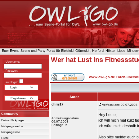
Euer Event, Szene und Party Portal für Bielefeld, Gütersloh, Herford, Höxter, Lippe, Minde
Wer hat Lust ins Fitnessst
Username:
Passwort:
www.owl-go.de Foren-übersic
autologin:
Autor
chris17
Verfasst am: 09.07.2008,
Community
Hey Leute,
Anmeldungsdatum:
ich will mich mal kurz fa
Deine Nickpage
09.07.2008
Beiträge: 5
Ich würd mich deshalb to
Nickpagesuche
Nickpageliste
Also bitte meldet euch bei
Profil