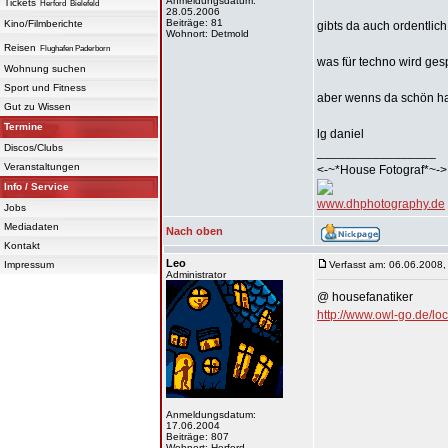
Anmeldungsdatum:
Tickets
Herford
Bielefeld
28.05.2006
Beiträge: 81
Kino/Filmberichte
gibts da auch ordentlic
Wohnort: Detmold
Reisen
Flughafen Paderborn
was für techno wird gespi
Wohnung suchen
Sport und Fitness
aber wenns da schön hart
Gut zu Wissen
Termine
lg daniel
Discos/Clubs
_________________
Veranstaltungen
<-~*House Fotograf*~->
Info / Service
www.dhphotography.de
Jobs
Mediadaten
Nach oben
Kontakt
Leo
Impressum
Verfasst am: 06.06.2008,
Administrator
@ housefanatiker
http://www.owl-go.de/loc
Anmeldungsdatum:
17.06.2004
Beiträge: 807
Wohnort: Herford