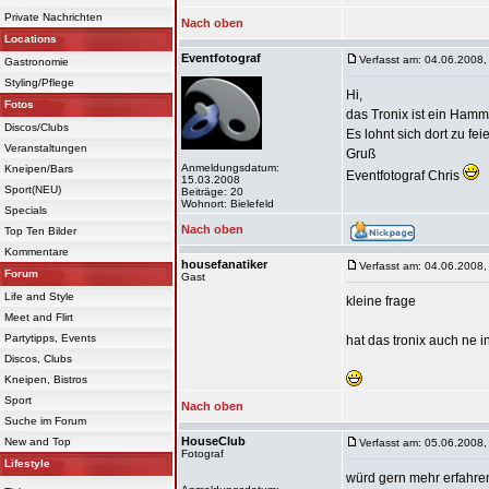
Private Nachrichten
Nach oben
Locations
Eventfotograf
Verfasst am: 04.06.2008,
Gastronomie
Styling/Pflege
Hi,
Fotos
das Tronix ist ein Hamm
Discos/Clubs
Es lohnt sich dort zu feie
Veranstaltungen
Gruß
Anmeldungsdatum:
Kneipen/Bars
Eventfotograf Chris
15.03.2008
Sport(NEU)
Beiträge: 20
Wohnort: Bielefeld
Specials
Nach oben
Top Ten Bilder
Kommentare
housefanatiker
Verfasst am: 04.06.2008,
Forum
Gast
Life and Style
kleine frage
Meet and Flirt
Partytipps, Events
hat das tronix auch ne i
Discos, Clubs
Kneipen, Bistros
Sport
Nach oben
Suche im Forum
HouseClub
New and Top
Verfasst am: 05.06.2008,
Fotograf
Lifestyle
würd gern mehr erfahre