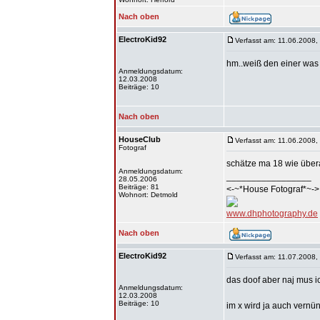
Nach oben
ElectroKid92
Verfasst am: 11.06.2008,
hm..weiß den einer was 
Anmeldungsdatum:
12.03.2008
Beiträge: 10
Nach oben
HouseClub
Verfasst am: 11.06.2008,
Fotograf
schätze ma 18 wie überal
Anmeldungsdatum:
_________________
28.05.2006
Beiträge: 81
<-~*House Fotograf*~->
Wohnort: Detmold
www.dhphotography.de
Nach oben
ElectroKid92
Verfasst am: 11.07.2008,
das doof aber naj mus 
Anmeldungsdatum:
12.03.2008
Beiträge: 10
im x wird ja auch vernü