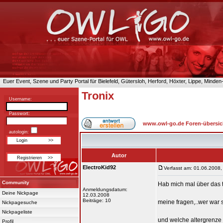
Euer Event, Szene und Party Portal für Bielefeld, Gütersloh, Herford, Höxter, Lippe, Minde
Tronix
Username:
Passwort:
www.owl-go.de Foren-übersic
autologin:
Autor
ElectroKid92
Verfasst am: 01.06.2008,
Community
Hab mich mal über das tro
Anmeldungsdatum:
Deine Nickpage
12.03.2008
Beiträge: 10
meine fragen,..wer war
Nickpagesuche
Nickpageliste
und welche altergrenze 
Profil