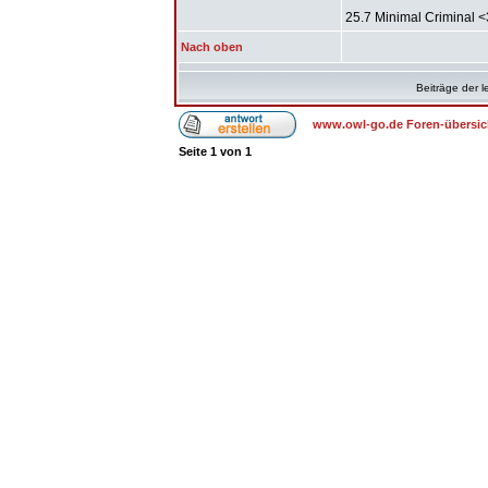
25.7 Minimal Criminal <
Nach oben
Beiträge der l
www.owl-go.de Foren-übersic
Seite
1
von
1