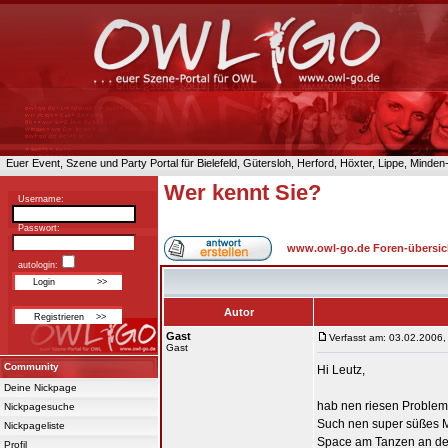
Euer Event, Szene und Party Portal für Bielefeld, Gütersloh, Herford, Höxter, Lippe, Minde
Wer kennt Sie?
Username:
Passwort:
www.owl-go.de Foren-übersic
autologin:
Autor
Gast
Verfasst am: 03.02.2006,
Gast
Community
Hi Leutz,
Deine Nickpage
hab nen riesen Problem
Nickpagesuche
Such nen super süßes Mä
Nickpageliste
Space am Tanzen an der
Profil