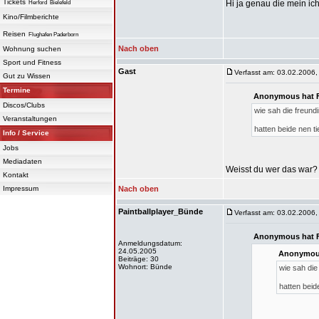
Tickets
Hi ja genau die mein ich
Herford
Bielefeld
Kino/Filmberichte
Reisen
Flughafen Paderborn
Nach oben
Wohnung suchen
Sport und Fitness
Gast
Verfasst am: 03.02.2006,
Gut zu Wissen
Termine
Anonymous hat F
Discos/Clubs
wie sah die freund
Veranstaltungen
hatten beide nen t
Info / Service
Jobs
Mediadaten
Weisst du wer das war
Kontakt
Impressum
Nach oben
Paintballplayer_Bünde
Verfasst am: 03.02.2006,
Anonymous hat F
Anmeldungsdatum:
24.05.2005
Anonymous
Beiträge: 30
Wohnort: Bünde
wie sah die
hatten beid