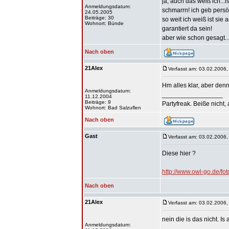
ja, auch das weiß ich...
Anmeldungsdatum:
schmarrn! ich geb persön
24.05.2005
Beiträge: 30
so weit ich weiß ist sie
Wohnort: Bünde
garantiert da sein!
aber wie schon gesagt...
Nach oben
21Alex
Verfasst am: 03.02.2006,
Hm alles klar, aber den
Anmeldungsdatum:
_________________
11.12.2004
Beiträge: 9
Partyfreak. Beiße nicht,
Wohnort: Bad Salzuflen
Nach oben
Gast
Verfasst am: 03.02.2006,
Diese hier ?
http://www.owl-go.de/f
Nach oben
21Alex
Verfasst am: 03.02.2006,
nein die is das nicht. Is
Anmeldungsdatum:
_________________