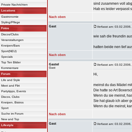
sind zusammen voll ab
Private Nachrichten
Hab es leider verpasst 
Locations
Gastronomie
Nach oben
Styling/Pflege
Gast
Verfasst am: 03.02.2006,
Fotos
Discos/Clubs
wie sah die freundin au
Veranstaltungen
Kneipen/Bars
hatten beide nen tief a
Sport(NEU)
Nach oben
Specials
Top Ten Bilder
Gastel
Verfasst am: 03.02.2006,
Gast
Kommentare
Forum
Hi,
Life and Style
meinst du das Mädel mit
Meet and Flirt
Die hatte so Art Boxers
Partytipps, Events
Wenn du sie meinst, hast
Discos, Clubs
Sie hat glaub ich aber 
Kneipen, Bistros
Wenn du die meinst, kann
Sport
Suche im Forum
Nach oben
New and Top
Gast
Verfasst am: 03.02.2006,
Lifestyle