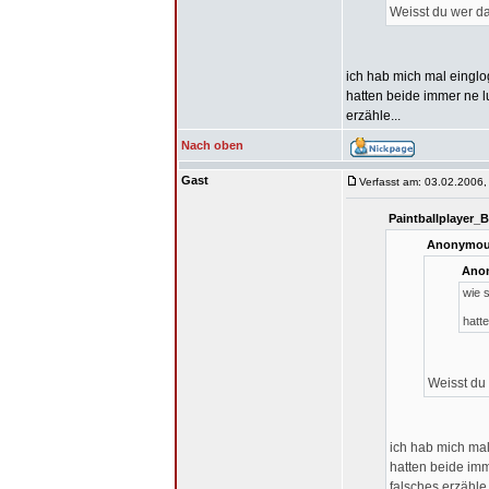
Weisst du wer 
ich hab mich mal einglog
hatten beide immer ne lu
erzähle...
Nach oben
Gast
Verfasst am: 03.02.2006,
Paintballplayer_
Anonymous
Anon
wie 
hatt
Weisst du
ich hab mich mal 
hatten beide imme
falsches erzähle.