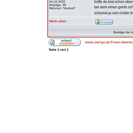
hoffe du bist schon über
04.10.2005
Beiträge: 58
bei dem einen gehts schn
Wohnort: *Herford*
scheinst ja nen richter 
Nach oben
Beiträge der l
www.owl-go.de Foren-übersic
Seite
1
von
1