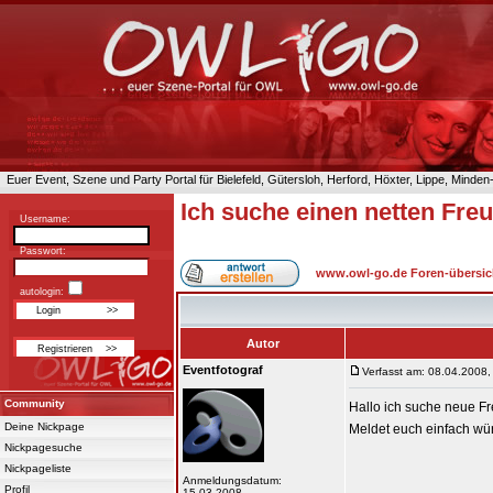
Euer Event, Szene und Party Portal für Bielefeld, Gütersloh, Herford, Höxter, Lippe, Minde
Ich suche einen netten Freu
Username:
Passwort:
www.owl-go.de Foren-übersic
autologin:
Autor
Eventfotograf
Verfasst am: 08.04.2008,
Community
Hallo ich suche neue Fre
Deine Nickpage
Meldet euch einfach wür
Nickpagesuche
Nickpageliste
Anmeldungsdatum:
Profil
15.03.2008