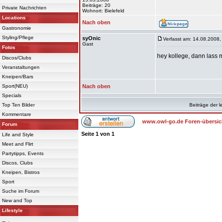
Beiträge: 20
Private Nachrichten
Wohnort: Bielefeld
Locations
Nach oben
Gastronomie
Styling/Pflege
syOnic
Verfasst am: 14.08.2008,
Gast
Fotos
hey kollege, dann lass
Discos/Clubs
Veranstaltungen
Kneipen/Bars
Sport(NEU)
Nach oben
Specials
Top Ten Bilder
Beiträge der l
Kommentare
www.owl-go.de Foren-übersic
Forum
Seite
1
von
1
Life and Style
Meet and Flirt
Partytipps, Events
Discos, Clubs
Kneipen, Bistros
Sport
Suche im Forum
New and Top
Lifestyle