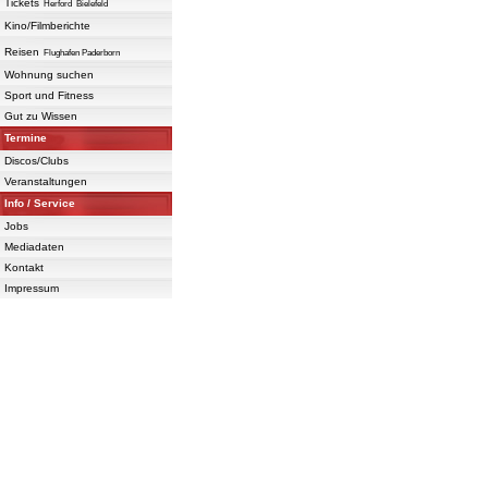
Tickets
Herford
Bielefeld
Kino/Filmberichte
Reisen
Flughafen Paderborn
Wohnung suchen
Sport und Fitness
Gut zu Wissen
Termine
Discos/Clubs
Veranstaltungen
Info / Service
Jobs
Mediadaten
Kontakt
Impressum