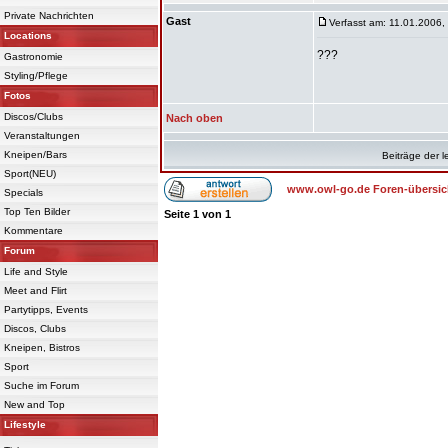
Private Nachrichten
Gast
Verfasst am: 11.01.2006,
Locations
???
Gastronomie
Styling/Pflege
Fotos
Discos/Clubs
Nach oben
Veranstaltungen
Kneipen/Bars
Beiträge der l
Sport(NEU)
www.owl-go.de Foren-übersic
Specials
Top Ten Bilder
Seite
1
von
1
Kommentare
Forum
Life and Style
Meet and Flirt
Partytipps, Events
Discos, Clubs
Kneipen, Bistros
Sport
Suche im Forum
New and Top
Lifestyle