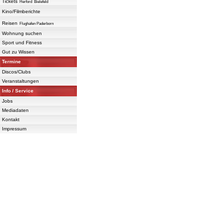
Tickets
Herford
Bielefeld
Kino/Filmberichte
Reisen
Flughafen Paderborn
Wohnung suchen
Sport und Fitness
Gut zu Wissen
Termine
Discos/Clubs
Veranstaltungen
Info / Service
Jobs
Mediadaten
Kontakt
Impressum