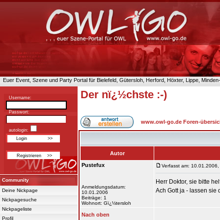
Euer Event, Szene und Party Portal für Bielefeld, Gütersloh, Herford, Höxter, Lippe, Minde
Der nï¿½chste :-)
Username:
Passwort:
www.owl-go.de Foren-übersic
autologin:
Autor
Pustefux
Verfasst am: 10.01.2006,
Community
Herr Doktor, sie bitte he
Anmeldungsdatum:
Ach Gott ja - lassen sie
Deine Nickpage
10.01.2006
Beiträge: 1
Nickpagesuche
Wohnort: Gï¿½tersloh
Nickpageliste
Nach oben
Profil