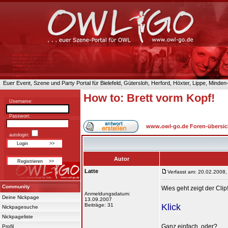
Euer Event, Szene und Party Portal für Bielefeld, Gütersloh, Herford, Höxter, Lippe, Minde
How to: Brett vorm Kopf!
Username:
Passwort:
www.owl-go.de Foren-übersic
autologin:
Autor
Latte
Verfasst am: 20.02.2008,
Community
Wies geht zeigt der Clip
Anmeldungsdatum:
Deine Nickpage
13.09.2007
Beiträge: 31
Klick
Nickpagesuche
Nickpageliste
Ganz einfach, oder?
Profil