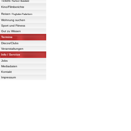
Tickets
Herford
Bielefeld
Kino/Filmberichte
Reisen
Flughafen Paderborn
Wohnung suchen
Sport und Fitness
Gut zu Wissen
Termine
Discos/Clubs
Veranstaltungen
Info / Service
Jobs
Mediadaten
Kontakt
Impressum