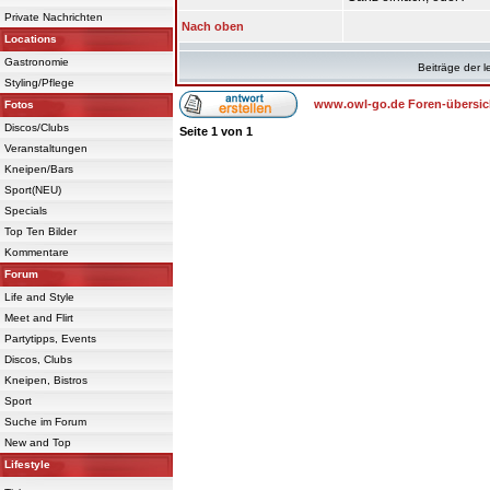
Private Nachrichten
Nach oben
Locations
Gastronomie
Beiträge der l
Styling/Pflege
www.owl-go.de Foren-übersic
Fotos
Discos/Clubs
Seite
1
von
1
Veranstaltungen
Kneipen/Bars
Sport(NEU)
Specials
Top Ten Bilder
Kommentare
Forum
Life and Style
Meet and Flirt
Partytipps, Events
Discos, Clubs
Kneipen, Bistros
Sport
Suche im Forum
New and Top
Lifestyle