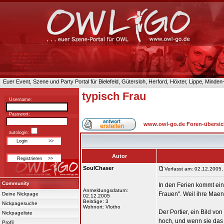
Euer Event, Szene und Party Portal für Bielefeld, Gütersloh, Herford, Höxter, Lippe, Minde
typisch Frau
Username:
Passwort:
www.owl-go.de Foren-übersic
autologin:
Autor
SoulChaser
Verfasst am: 02.12.2005,
Community
In den Ferien kommt ein
Anmeldungsdatum:
Frauen". Weil ihre Maenn
Deine Nickpage
02.12.2005
Beiträge: 3
Nickpagesuche
Wohnort: Vlotho
Der Portier, ein Bild vo
Nickpageliste
hoch, und wenn sie das P
Profil