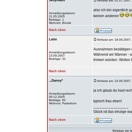
Sexymaus
Verfasst am: 02.07.2007,
also ich bin eigentlich g
Anmeldungsdatum:
keinen anderen
21.05.2005
Beiträge: 1
Wohnort: Bünde
Nach oben
Latte
Verfasst am: 18.09.2007,
Ausnahmen bestätigen di
Anmeldungsdatum:
Während wir Männer - wä
13.09.2007
Beiträge: 31
trinken würden. Wollen F
Nach oben
...Danny*
Verfasst am: 24.09.2007,
ja ich glaub du hast recht
Anmeldungsdatum:
09.12.2005
Beiträge: 82
typisch frau eben!
Wohnort: Paderborn
_________________
Glück ist das einzige wa
Nach oben
Beiträge der l