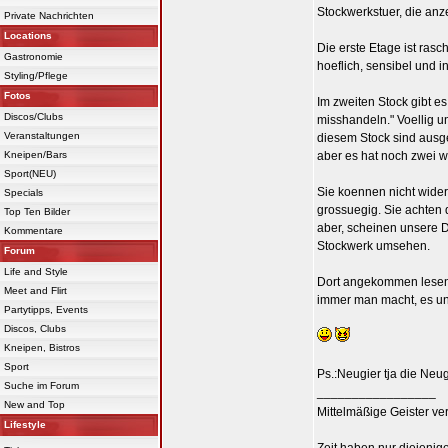
Stockwerkstuer, die anze
Private Nachrichten
Locations
Die erste Etage ist ras
Gastronomie
hoeflich, sensibel und 
Styling/Pflege
Fotos
Im zweiten Stock gibt es
Discos/Clubs
misshandeln." Voellig u
Veranstaltungen
diesem Stock sind ausge
Kneipen/Bars
aber es hat noch zwei w
Sport(NEU)
Sie koennen nicht wider
Specials
grossuegig. Sie achten 
Top Ten Bilder
aber, scheinen unsere 
Kommentare
Stockwerk umsehen.
Forum
Life and Style
Dort angekommen lesen 
Meet and Flirt
immer man macht, es unm
Partytipps, Events
Discos, Clubs
Kneipen, Bistros
Sport
Ps.:Neugier tja die Neug
Suche im Forum
_________________
New and Top
Mittelmäßige Geister ve
Lifestyle