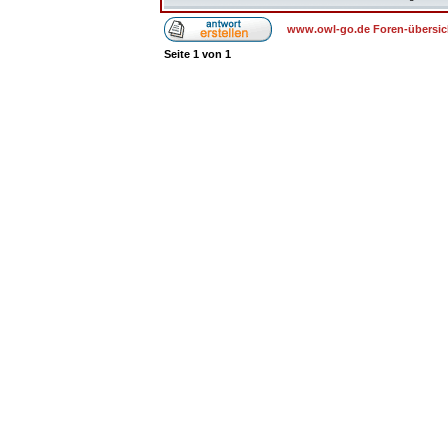
www.owl-go.de Foren-übersic
Seite
1
von
1