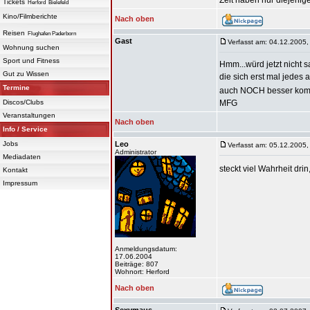
Zeit haben nur diejenig
Tickets
Herford
Bielefeld
Kino/Filmberichte
Nach oben
Reisen
Flughafen Paderborn
Gast
Verfasst am: 04.12.2005,
Wohnung suchen
Sport und Fitness
Hmm...würd jetzt nicht s
Gut zu Wissen
die sich erst mal jedes 
Termine
auch NOCH besser komm
Discos/Clubs
MFG
Veranstaltungen
Nach oben
Info / Service
Jobs
Leo
Verfasst am: 05.12.2005,
Administrator
Mediadaten
steckt viel Wahrheit dri
Kontakt
Impressum
Anmeldungsdatum:
17.06.2004
Beiträge: 807
Wohnort: Herford
Nach oben