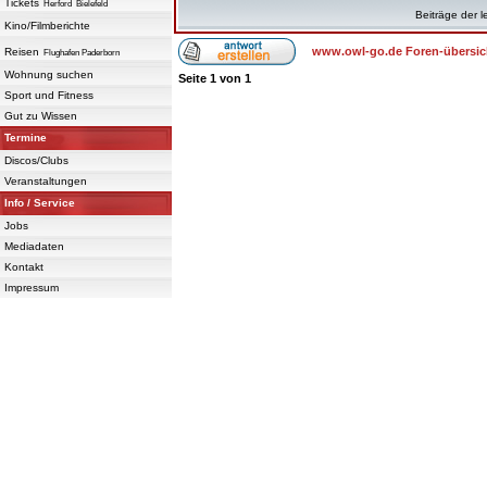
Tickets
Herford
Bielefeld
Beiträge der l
Kino/Filmberichte
www.owl-go.de Foren-übersic
Reisen
Flughafen Paderborn
Wohnung suchen
Seite
1
von
1
Sport und Fitness
Gut zu Wissen
Termine
Discos/Clubs
Veranstaltungen
Info / Service
Jobs
Mediadaten
Kontakt
Impressum