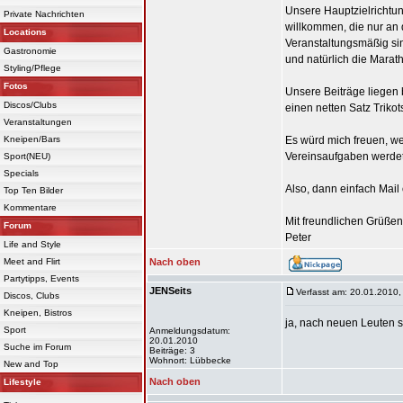
Unsere Hauptzielrichtun
Private Nachrichten
willkommen, die nur an
Locations
Veranstaltungsmäßig si
Gastronomie
und natürlich die Mara
Styling/Pflege
Fotos
Unsere Beiträge liegen 
Discos/Clubs
einen netten Satz Trikots
Veranstaltungen
Kneipen/Bars
Es würd mich freuen, w
Vereinsaufgaben werdet 
Sport(NEU)
Specials
Also, dann einfach Mail
Top Ten Bilder
Kommentare
Mit freundlichen Grüßen
Forum
Peter
Life and Style
Meet and Flirt
Nach oben
Partytipps, Events
JENSeits
Verfasst am: 20.01.2010,
Discos, Clubs
Kneipen, Bistros
ja, nach neuen Leuten 
Sport
Anmeldungsdatum:
20.01.2010
Suche im Forum
Beiträge: 3
Wohnort: Lübbecke
New and Top
Nach oben
Lifestyle