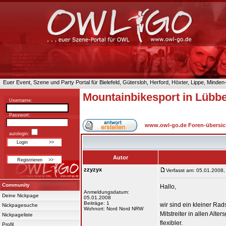
Euer Event, Szene und Party Portal für Bielefeld, Gütersloh, Herford, Höxter, Lippe, Minde
Mountainbikesport in Lübb
Username:
Passwort:
www.owl-go.de Foren-übersic
autologin:
Autor
zzyzyx
Verfasst am: 05.01.2008,
Community
Hallo,
Anmeldungsdatum:
Deine Nickpage
05.01.2008
Beiträge: 1
wir sind ein kleiner Ra
Nickpagesuche
Wohnort: Nord Nord NRW
Mitstreiter in allen Al
Nickpageliste
flexibler.
Profil