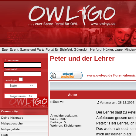
Euer Event, Szene und Party Portal für Bielefeld, Gütersloh, Herford, Höxter, Lippe, Minde
Peter und der Lehrer
Username:
Passwort:
www.owl-go.de Foren-übersic
autologin:
Autor
CÜNEYT
Verfasst am: 28.12.2007,
Community
Der Lehrer sagt zu Pete
Anmeldungsdatum:
Apfelbaum gessen und u
Deine Nickpage
04.12.2007
Beiträge: 5
Peter: " Herr Lehrer, ich
Nickpagesuche
Wohnort: Kirchlengern
Das wollen wir doch ein
Nickpageliste
mich auf deinen platz.
Profil