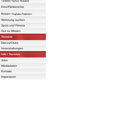
Tickets
Herford
Bielefeld
Kino/Filmberichte
Reisen
Flughafen Paderborn
Wohnung suchen
Sport und Fitness
Gut zu Wissen
Termine
Discos/Clubs
Veranstaltungen
Info / Service
Jobs
Mediadaten
Kontakt
Impressum