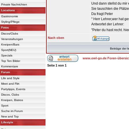
Und dann stellst du mir 
Private Nachrichten
Sie tauschten die Plätze
Locations
Da fragt Peter
Gastronomie
" Herr Lehrer,wer hat g
Styling/Pflege
Antwortet der Lehrer:
Fotos
"Peter du hast recht. hie
Discos/Clubs
Nach oben
Veranstaltungen
Kneipen/Bars
Beiträge der l
Sport(NEU)
Specials
www.owl-go.de Foren-übersic
Top Ten Bilder
Seite
1
von
1
Kommentare
Forum
Life and Style
Meet and Flirt
Partytipps, Events
Discos, Clubs
Kneipen, Bistros
Sport
Suche im Forum
New and Top
Lifestyle