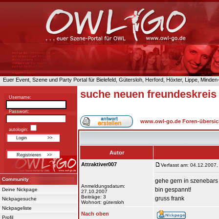
Euer Event, Szene und Party Portal für Bielefeld, Gütersloh, Herford, Höxter, Lippe, Minde
suche neuen freundeskreis
Username:
Passwort:
www.owl-go.de Foren-übersic
autologin:
Autor
Attraktiver007
Verfasst am: 04.12.2007,
Community
gehe gern in szenebars
Anmeldungsdatum:
bin gespannt!
Deine Nickpage
27.10.2007
Beiträge: 3
gruss frank
Nickpagesuche
Wohnort: gütersloh
Nickpageliste
Nach oben
Profil