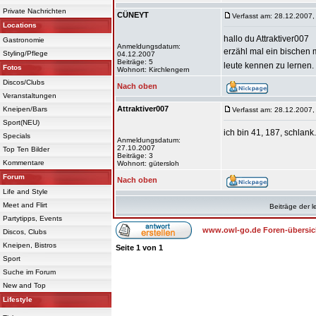
Private Nachrichten
CÜNEYT
Verfasst am: 28.12.2007,
Locations
hallo du Attraktiver007
Gastronomie
Anmeldungsdatum:
erzähl mal ein bischen
Styling/Pflege
04.12.2007
Beiträge: 5
leute kennen zu lernen.
Fotos
Wohnort: Kirchlengern
Discos/Clubs
Nach oben
Veranstaltungen
Attraktiver007
Kneipen/Bars
Verfasst am: 28.12.2007,
Sport(NEU)
ich bin 41, 187, schlank
Specials
Anmeldungsdatum:
27.10.2007
Top Ten Bilder
Beiträge: 3
Kommentare
Wohnort: gütersloh
Forum
Nach oben
Life and Style
Meet and Flirt
Beiträge der l
Partytipps, Events
www.owl-go.de Foren-übersic
Discos, Clubs
Kneipen, Bistros
Seite
1
von
1
Sport
Suche im Forum
New and Top
Lifestyle