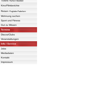
Tickets
Herford
Bielefeld
Kino/Filmberichte
Reisen
Flughafen Paderborn
Wohnung suchen
Sport und Fitness
Gut zu Wissen
Termine
Discos/Clubs
Veranstaltungen
Info / Service
Jobs
Mediadaten
Kontakt
Impressum