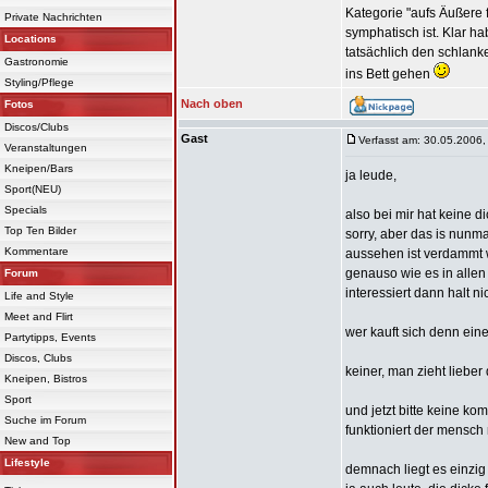
Kategorie "aufs Äußere f
Private Nachrichten
symphatisch ist. Klar h
Locations
tatsächlich den schlanke
Gastronomie
ins Bett gehen
Styling/Pflege
Nach oben
Fotos
Discos/Clubs
Gast
Verfasst am: 30.05.2006,
Veranstaltungen
Kneipen/Bars
ja leude,
Sport(NEU)
Specials
also bei mir hat keine d
Top Ten Bilder
sorry, aber das is nunma
Kommentare
aussehen ist verdammt w
genauso wie es in allen 
Forum
interessiert dann halt nic
Life and Style
Meet and Flirt
wer kauft sich denn ein
Partytipps, Events
Discos, Clubs
keiner, man zieht lieber
Kneipen, Bistros
Sport
und jetzt bitte keine ko
Suche im Forum
funktioniert der mensch 
New and Top
Lifestyle
demnach liegt es einzig 