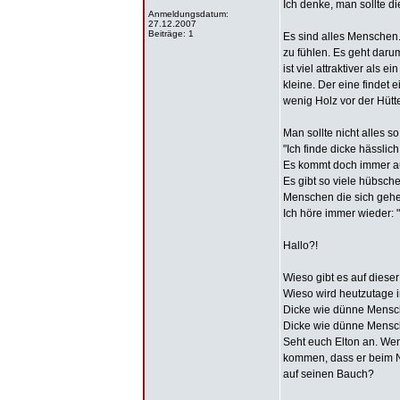
Ich denke, man sollte di
Anmeldungsdatum:
27.12.2007
Beiträge: 1
Es sind alles Menschen.
zu fühlen. Es geht dar
ist viel attraktiver als
kleine. Der eine findet 
wenig Holz vor der Hütt
Man sollte nicht alles s
"Ich finde dicke hässlic
Es kommt doch immer a
Es gibt so viele hübsch
Menschen die sich gehe
Ich höre immer wieder: "
Hallo?!
Wieso gibt es auf dies
Wieso wird heutzutage i
Dicke wie dünne Mensch
Dicke wie dünne Mensch
Seht euch Elton an. We
kommen, dass er beim Ne
auf seinen Bauch?