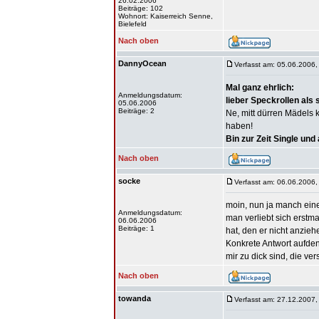
26.02.2006
Beiträge: 102
Wohnort: Kaiserreich Senne,
Bielefeld
Nach oben
DannyOcean
Verfasst am: 05.06.2006,
Mal ganz ehrlich:
Anmeldungsdatum:
lieber Speckrollen als
05.06.2006
Beiträge: 2
Ne, mitt dürren Mädels 
haben!
Bin zur Zeit Single und
Nach oben
socke
Verfasst am: 06.06.2006,
moin, nun ja manch einer
Anmeldungsdatum:
man verliebt sich erstm
06.06.2006
Beiträge: 1
hat, den er nicht anziehe
Konkrete Antwort aufden
mir zu dick sind, die ve
Nach oben
towanda
Verfasst am: 27.12.2007,