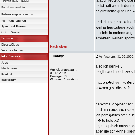
ja auch leute, die dicke 
Tickets
Herford
Bielefeld
es ist halt wie mit der mu
Kino/Filmberichte
es gibt keine gute und ke
Reisen
Flughafen Paderborn
Wohnung suchen
und ich mag halt keine 
Sport und Fitness
weil ja heutzutage auch
Gut zu Wissen
es sieht in meinen auge
ernähren, keinen sport t
Termine
Discos/Clubs
Nach oben
Veranstaltungen
...Danny*
Info / Service
Verfasst am: 31.05.2006,
Jobs
also ich denke...
Mediadaten
Anmeldungsdatum:
es gibt auch noch zwisch
09.12.2005
Kontakt
Beiträge: 82
Wohnort: Paderborn
Impressum
magers�chtig -> d�rre -
st�mmig <- dick <- fett
denkt mal dr�ber nach 
und man pickt sich so se
ich pers�nlich steh auch
h�fte hole XD
naja... optisch muss es 
aber die sch�nheit liegt