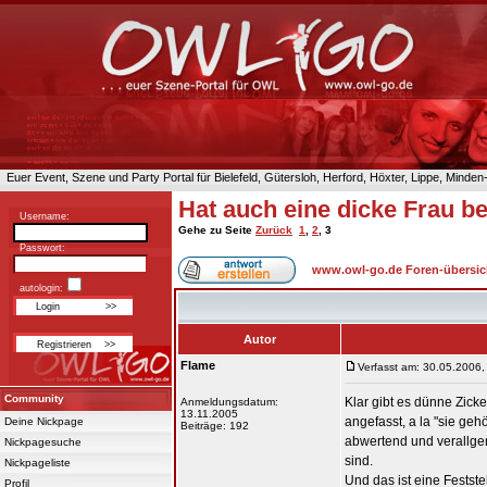
Euer Event, Szene und Party Portal für Bielefeld, Gütersloh, Herford, Höxter, Lippe, Minde
Hat auch eine dicke Frau b
Username:
Gehe zu Seite
Zurück
1
,
2
,
3
Passwort:
www.owl-go.de Foren-übersic
autologin:
Autor
Flame
Verfasst am: 30.05.2006,
Community
Klar gibt es dünne Zic
Anmeldungsdatum:
13.11.2005
angefasst, a la "sie gehö
Deine Nickpage
Beiträge: 192
abwertend und verallge
Nickpagesuche
sind.
Nickpageliste
Und das ist eine Festste
Profil