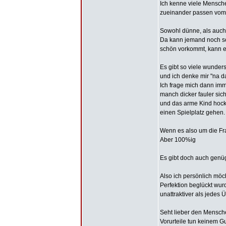
Ich kenne viele Mensch
zueinander passen vom
Sowohl dünne, als auch 
Da kann jemand noch so 
schön vorkommt, kann er
Es gibt so viele wunde
und ich denke mir "na d
Ich frage mich dann imm
manch dicker fauler sic
und das arme Kind hock
einen Spielplatz gehen.
Wenn es also um die Fr
Aber 100%ig
Es gibt doch auch genü
Also ich persönlich möch
Perfektion beglückt wu
unattraktiver als jedes 
Seht lieber den Mensche
Vorurteile tun keinem Gu