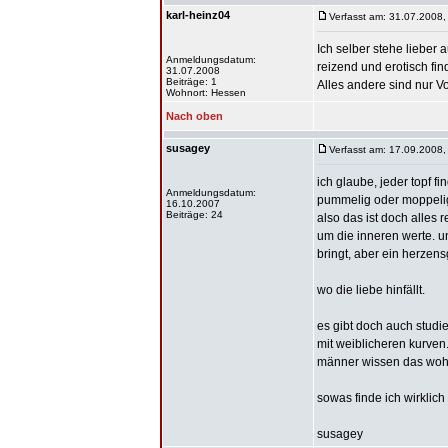
karl-heinz04
Verfasst am: 31.07.2008,
Ich selber stehe lieber
Anmeldungsdatum:
reizend und erotisch fi
31.07.2008
Beiträge: 1
Alles andere sind nur Vo
Wohnort: Hessen
Nach oben
susagey
Verfasst am: 17.09.2008,
ich glaube, jeder topf fi
Anmeldungsdatum:
pummelig oder moppelig
16.10.2007
Beiträge: 24
also das ist doch alles 
um die inneren werte. u
bringt, aber ein herzen
wo die liebe hinfällt.
es gibt doch auch studi
mit weiblicheren kurven.
männer wissen das wohl 
sowas finde ich wirklich
susagey