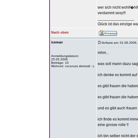
wer sich nicht wohlf�hl
verdammt sexy!!!
_________________
Glück ist das einzige wa
Nach oben
iceman
Verfasst am: 01.06.2006,
mhm...
Anmeldungsdatum:
25.05.2006
Beiträge: 10
was soll mann dazu sage
Wohnort: coconuts detmold :-)
ich denke es kommt auf d
es gibt frauen die habe
es gibt frauen die habe
und es gibt auch frauen
ich finde es kommt immer
eine grosse rolle !!
ich bin selber nicht der