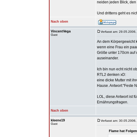
neiden jeden Blick, den 
Und drittens geht es ni
Nach oben
VincentVega
Verfasst am: 29.05.2006,
Gast
An dem Körpergewicht ka
wenn eine Frau ein paar 
Größe unter 170cm auf d
auseinander.
Ich bin nun echt nicht o
RTL2 denken xD:
eine dicke Mutter mit ih
Hause. Antwort:"Feste 
LOL, diese Antwort ist
Ernährungsfragen.
Nach oben
kleene19
Verfasst am: 30.05.2006,
Gast
Flame hat Folgen