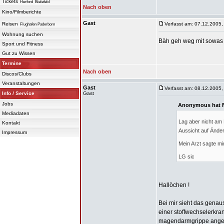
Tickets
Herford
Bielefeld
Nach oben
Kino/Filmberichte
Gast
Reisen
Verfasst am: 07.12.2005,
Flughafen Paderborn
Wohnung suchen
Bäh geh weg mit sowa
Sport und Fitness
Gut zu Wissen
Termine
Nach oben
Discos/Clubs
Veranstaltungen
Gast
Verfasst am: 08.12.2005,
Info / Service
Gast
Jobs
Anonymous hat F
Mediadaten
Lag aber nicht am 
Kontakt
Aussicht auf Ände
Impressum
Mein Arzt sagte mi
LG sic
Hallöchen !
Bei mir sieht das genau
einer stoffwechselerkra
magendarmgrippe angestec