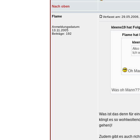
Nach oben
Flame
Verfasst am: 29.05.2006,
Anmeldungsdatum:
kleene19 hat Fol
13.11.2005
Beiträge: 192
Flame hat
klee
Also
Ich 
Oh Man
Was oh Mann?
Was ist das denn für e
klingt es so wohlwollend
gehen)!
Zudem gibt es auch richt