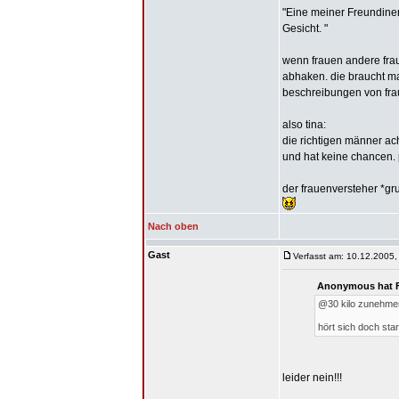
"Eine meiner Freundinen 
Gesicht. "
wenn frauen andere frau
abhaken. die braucht ma
beschreibungen von fraue
also tina:
die richtigen männer ac
und hat keine chancen. 
der frauenversteher *gr
Nach oben
Gast
Verfasst am: 10.12.2005,
Anonymous hat F
@30 kilo zunehme
hört sich doch sta
leider nein!!!