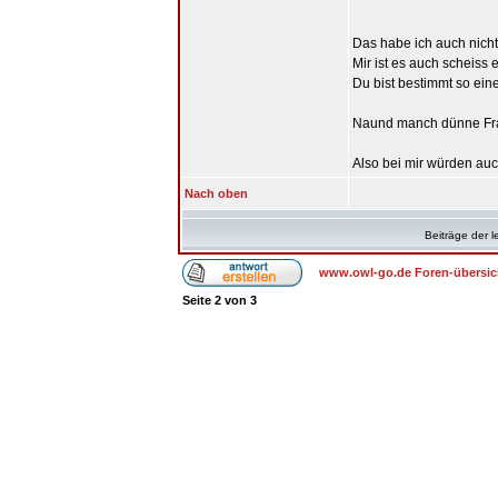
Das habe ich auch nicht
Mir ist es auch scheiss 
Du bist bestimmt so ei
Naund manch dünne Fraue
Also bei mir würden au
Nach oben
Beiträge der l
www.owl-go.de Foren-übersic
Seite
2
von
3