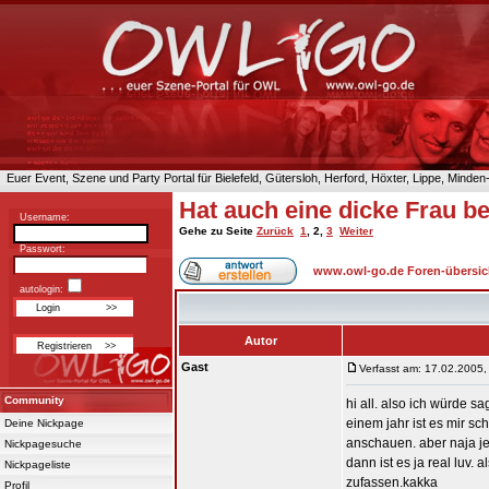
Euer Event, Szene und Party Portal für Bielefeld, Gütersloh, Herford, Höxter, Lippe, Minde
Hat auch eine dicke Frau b
Username:
Gehe zu Seite
Zurück
1
,
2
,
3
Weiter
Passwort:
www.owl-go.de Foren-übersic
autologin:
Autor
Gast
Verfasst am: 17.02.2005,
Community
hi all. also ich würde s
einem jahr ist es mir s
Deine Nickpage
anschauen. aber naja jed
Nickpagesuche
dann ist es ja real luv.
Nickpageliste
zufassen.kakka
Profil