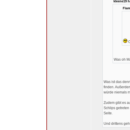
kleene19 h
Flam
O
Was oh 
Was ist das den
finden. Außerdem 
würde niemals mi
Zudem gibt es au
Schlips getreten
Seite.
Und drittens geh