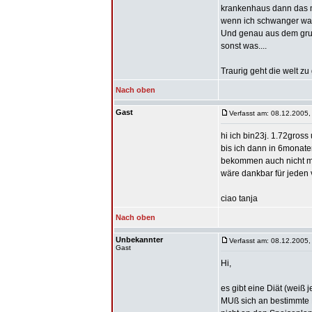
krankenhaus dann das m
wenn ich schwanger war si
Und genau aus dem grun
sonst was....
Traurig geht die welt zu 
Nach oben
Gast
Verfasst am: 08.12.2005,
hi ich bin23j. 1.72gros
bis ich dann in 6monate
bekommen auch nicht mit 
wäre dankbar für jeden
ciao tanja
Nach oben
Unbekannter
Verfasst am: 08.12.2005,
Gast
Hi,
es gibt eine Diät (weiß
MUß sich an bestimmte Re