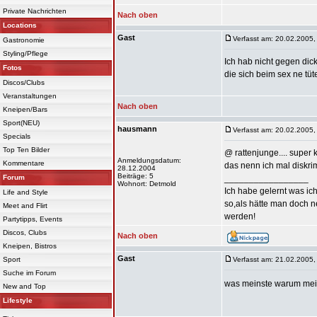
Private Nachrichten
Nach oben
Locations
Gast
Verfasst am: 20.02.2005,
Gastronomie
Styling/Pflege
Ich hab nicht gegen dick
Fotos
die sich beim sex ne tüt
Discos/Clubs
Veranstaltungen
Nach oben
Kneipen/Bars
Sport(NEU)
hausmann
Verfasst am: 20.02.2005,
Specials
Top Ten Bilder
@ rattenjunge.... super 
Anmeldungsdatum:
Kommentare
das nenn ich mal diskrim
28.12.2004
Beiträge: 5
Forum
_________________
Wohnort: Detmold
Ich habe gelernt was ic
Life and Style
so,als hätte man doch n
Meet and Flirt
werden!
Partytipps, Events
Discos, Clubs
Nach oben
Kneipen, Bistros
Gast
Sport
Verfasst am: 21.02.2005,
Suche im Forum
was meinste warum mei
New and Top
Lifestyle