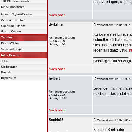
Tickets
Herford
Bielefeld
rüberzubringen, wenn es
Kino/Filmberichte
Reisen
Flughafen Paderborn
Nach oben
Wohnung suchen
derkehrer
Verfasst am: 26.06.2015,
Sport und Fitness
Gut zu Wissen
Kurioserweise bin ich n
Termine
Anmeldungsdatum:
schneller. Ich habe da
23.06.2015
Discos/Clubs
Beiträge: 55
sich das als böser Reinf
Veranstaltungen
jedenfalls ganz lustig:
h
Info / Service
_________________
Gebürtiger Harzer wagt 
Jobs
Mediadaten
Nach oben
Kontakt
Impressum
helbert
Verfasst am: 16.12.2016,
Jeder der mal mehr als 
Anmeldungsdatum:
machen... das endet schl
04.12.2013
Beiträge: 116
Nach oben
Sophie17
Verfasst am: 17.07.2017,
Bitte per Brieftaube.