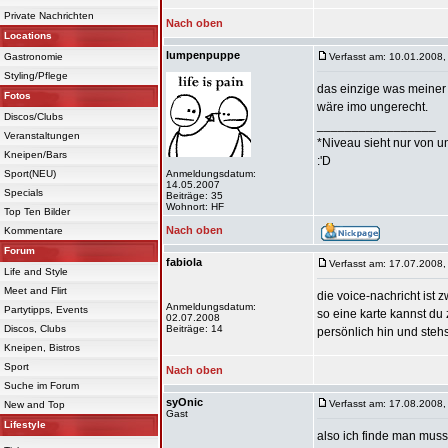
Private Nachrichten
Nach oben
Locations
lumpenpuppe
Gastronomie
Verfasst am: 10.01.2008,
Styling/Pflege
das einzige was meiner m
Fotos
wäre imo ungerecht.
Discos/Clubs
_________________
Veranstaltungen
*Niveau sieht nur von u
Kneipen/Bars
:'D
Sport(NEU)
Anmeldungsdatum:
14.05.2007
Specials
Beiträge: 35
Wohnort: HF
Top Ten Bilder
Nach oben
Kommentare
Forum
fabiola
Verfasst am: 17.07.2008,
Life and Style
Meet and Flirt
die voice-nachricht ist
Anmeldungsdatum:
Partytipps, Events
so eine karte kannst du
02.07.2008
Discos, Clubs
Beiträge: 14
persönlich hin und stehs
Kneipen, Bistros
Sport
Nach oben
Suche im Forum
syOnic
Verfasst am: 17.08.2008,
New and Top
Gast
Lifestyle
also ich finde man mus