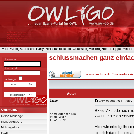
Euer Event, Szene und Party Portal für Bielefeld, Gütersloh, Herford, Höxter, Lippe, Minde
schlussmachen ganz einfa
Username:
Passwort:
www.owl-go.de Foren-übersic
autologin:
Autor
Latte
Verfasst am: 25.10.2007,
Community
BEste MEthode nach mein
Anmeldungsdatum:
zwar nur diesen Service 
Deine Nickpage
13.09.2007
Beiträge: 31
Nickpagesuche
Aber wie erledigt ihr s
Nickpageliste
ich mich dann besser au
Profil