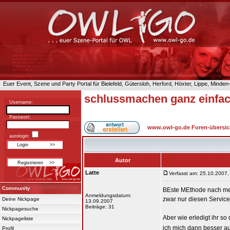
Euer Event, Szene und Party Portal für Bielefeld, Gütersloh, Herford, Höxter, Lippe, Minde
schlussmachen ganz einfa
Username:
Passwort:
www.owl-go.de Foren-übersic
autologin:
Autor
Latte
Verfasst am: 25.10.2007,
Community
BEste MEthode nach mein
Anmeldungsdatum:
zwar nur diesen Service 
Deine Nickpage
13.09.2007
Beiträge: 31
Nickpagesuche
Aber wie erledigt ihr s
Nickpageliste
ich mich dann besser au
Profil