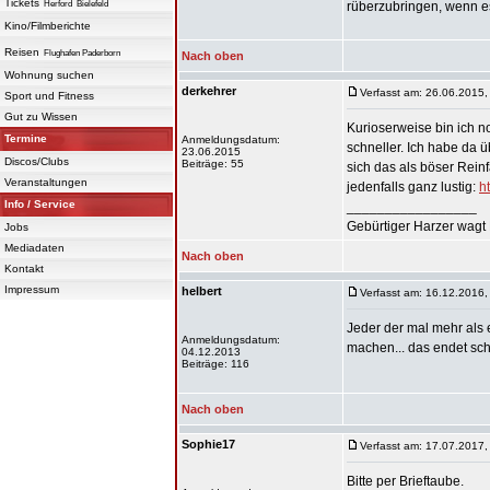
Tickets
Herford
Bielefeld
rüberzubringen, wenn es
Kino/Filmberichte
Reisen
Flughafen Paderborn
Nach oben
Wohnung suchen
derkehrer
Verfasst am: 26.06.2015,
Sport und Fitness
Gut zu Wissen
Kurioserweise bin ich n
Termine
Anmeldungsdatum:
schneller. Ich habe da
23.06.2015
Discos/Clubs
Beiträge: 55
sich das als böser Reinf
Veranstaltungen
jedenfalls ganz lustig:
h
Info / Service
_________________
Gebürtiger Harzer wagt 
Jobs
Mediadaten
Nach oben
Kontakt
Impressum
helbert
Verfasst am: 16.12.2016,
Jeder der mal mehr als 
Anmeldungsdatum:
machen... das endet schl
04.12.2013
Beiträge: 116
Nach oben
Sophie17
Verfasst am: 17.07.2017,
Bitte per Brieftaube.