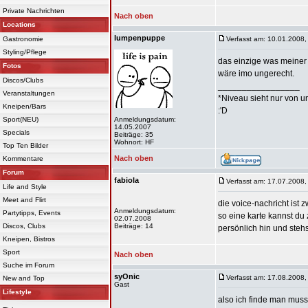
Private Nachrichten
Nach oben
Locations
lumpenpuppe
Gastronomie
Verfasst am: 10.01.2008,
Styling/Pflege
das einzige was meiner m
Fotos
wäre imo ungerecht.
Discos/Clubs
_________________
Veranstaltungen
*Niveau sieht nur von u
Kneipen/Bars
:'D
Sport(NEU)
Anmeldungsdatum:
14.05.2007
Specials
Beiträge: 35
Wohnort: HF
Top Ten Bilder
Nach oben
Kommentare
Forum
fabiola
Verfasst am: 17.07.2008,
Life and Style
Meet and Flirt
die voice-nachricht ist
Anmeldungsdatum:
Partytipps, Events
so eine karte kannst du
02.07.2008
Discos, Clubs
Beiträge: 14
persönlich hin und stehs
Kneipen, Bistros
Sport
Nach oben
Suche im Forum
syOnic
Verfasst am: 17.08.2008,
New and Top
Gast
Lifestyle
also ich finde man mus