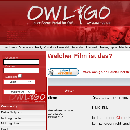
Euer Event, Szene und Party Portal für Bielefeld, Gütersloh, Herford, Höxter, Lippe, Minde
Welcher Film ist das?
Username:
Passwort:
www.owl-go.de Foren-übersic
autologin:
Autor
ribern
Verfasst am: 17.10.2007,
Community
Hallo Ihrs,
Anmeldungsdatum:
Deine Nickpage
10.08.2007
Beiträge: 2
ich habe einen
Clip
im N
Nickpagesuche
konnte leider nicht raus
Nickpageliste
Profil