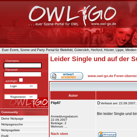
Euer Event, Szene und Party Portal für Bielefeld, Gütersloh, Herford, Höxter, Lippe, Minde
Leider Single und auf der S
Username:
Passwort:
www.owl-go.de Foren-übersic
autologin:
Autor
Flip87
Verfasst am: 22.09.2007,
Community
Bin leider Single und 
Anmeldungsdatum:
Deine Nickpage
22.09.2007
Beiträge: 2
Nickpagesuche
Wohnort: ...
Nickpageliste
Nach oben
Profil