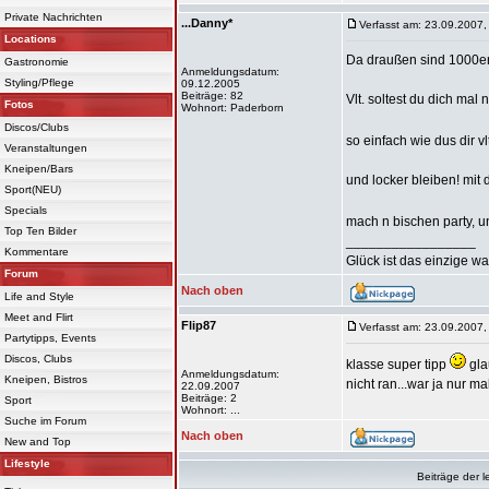
Private Nachrichten
...Danny*
Verfasst am: 23.09.2007,
Locations
Da draußen sind 1000end
Gastronomie
Anmeldungsdatum:
Styling/Pflege
09.12.2005
Beiträge: 82
Vlt. soltest du dich mal
Fotos
Wohnort: Paderborn
Discos/Clubs
so einfach wie dus dir vl
Veranstaltungen
Kneipen/Bars
und locker bleiben! mit 
Sport(NEU)
Specials
mach n bischen party, u
Top Ten Bilder
_________________
Kommentare
Glück ist das einzige wa
Forum
Nach oben
Life and Style
Meet and Flirt
Flip87
Verfasst am: 23.09.2007,
Partytipps, Events
Discos, Clubs
klasse super tipp
gla
Anmeldungsdatum:
Kneipen, Bistros
nicht ran...war ja nur ma
22.09.2007
Beiträge: 2
Sport
Wohnort: ...
Suche im Forum
Nach oben
New and Top
Lifestyle
Beiträge der l