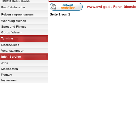
Tickets
Herford
Bielefeld
www.owl-go.de Foren-übersic
Kino/Filmberichte
Seite
1
von
1
Reisen
Flughafen Paderborn
Wohnung suchen
Sport und Fitness
Gut zu Wissen
Termine
Discos/Clubs
Veranstaltungen
Info / Service
Jobs
Mediadaten
Kontakt
Impressum