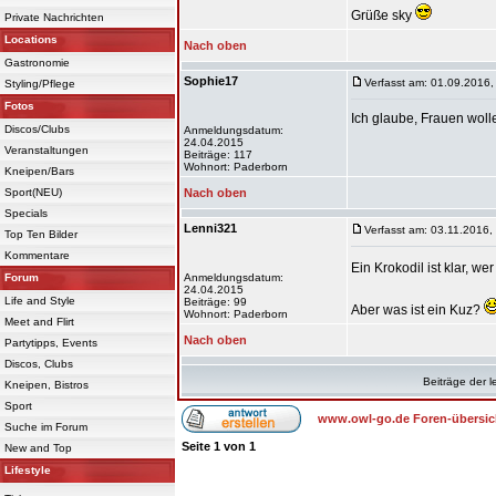
Grüße sky
Private Nachrichten
Locations
Nach oben
Gastronomie
Sophie17
Verfasst am: 01.09.2016,
Styling/Pflege
Fotos
Ich glaube, Frauen wolle
Discos/Clubs
Anmeldungsdatum:
24.04.2015
Veranstaltungen
Beiträge: 117
Wohnort: Paderborn
Kneipen/Bars
Sport(NEU)
Nach oben
Specials
Lenni321
Verfasst am: 03.11.2016,
Top Ten Bilder
Kommentare
Ein Krokodil ist klar, wer
Forum
Anmeldungsdatum:
24.04.2015
Life and Style
Beiträge: 99
Aber was ist ein Kuz?
Wohnort: Paderborn
Meet and Flirt
Nach oben
Partytipps, Events
Discos, Clubs
Beiträge der l
Kneipen, Bistros
Sport
www.owl-go.de Foren-übersic
Suche im Forum
Seite
1
von
1
New and Top
Lifestyle