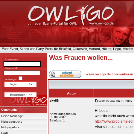
Euer Event, Szene und Party Portal für Bielefeld, Gütersloh, Herford, Höxter, Lippe, Minde
Was Frauen wollen...
Username:
Passwort:
www.owl-go.de Foren-übersic
autologin:
Autor
sky88
Verfasst am: 06.09.2007,
Community
Hi Leute,
Anmeldungsdatum:
wollt ihr nicht auch wi
Deine Nickpage
05.09.2007
Beiträge: 1
http://www.problems-sol
Nickpagesuche
Also schaut auch mal do
Nickpageliste
Profil