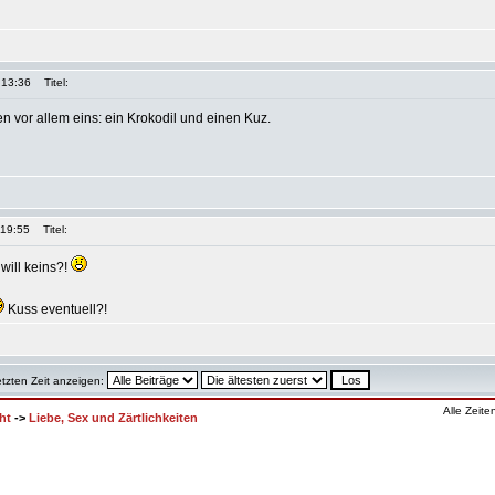
 13:36
Titel:
n vor allem eins: ein Krokodil und einen Kuz.
 19:55
Titel:
 will keins?!
Kuss eventuell?!
etzten Zeit anzeigen:
Alle Zeit
ht
->
Liebe, Sex und Zärtlichkeiten