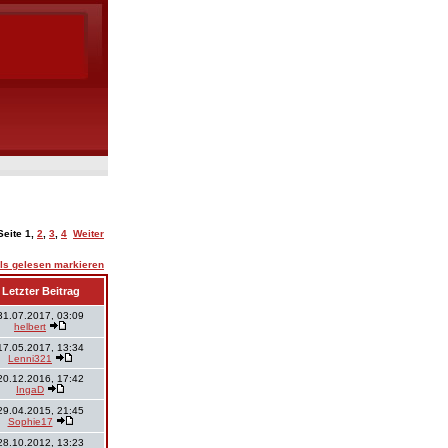
Seite
1
,
2
,
3
,
4
Weiter
ls gelesen markieren
Letzter Beitrag
31.07.2017, 03:09
helbert
17.05.2017, 13:34
Lenni321
20.12.2016, 17:42
IngaD
29.04.2015, 21:45
Sophie17
28.10.2012, 13:23