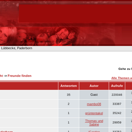
n- Lübbecke, Paderborn
Gehe zu 
ht
->
Freunde finden
Alle Themen a
Antworten
Autor
Aufrufe
Gast
35
220046
2
mambo08
33387
1
grüntentakel
35242
Thomas und
1
29959
Sabine
1
33752