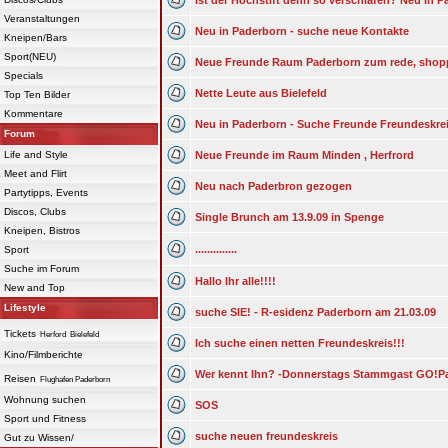
Ist der Hochstift denn so verschlafen? Neu in 
Veranstaltungen
Neu in Paderborn - suche neue Kontakte
Kneipen/Bars
Sport(NEU)
Neue Freunde Raum Paderborn zum rede, shopp
Specials
Nette Leute aus Bielefeld
Top Ten Bilder
Kommentare
Neu in Paderborn - Suche Freunde Freundeskre
Forum
Life and Style
Neue Freunde im Raum Minden , Herfrord
Meet and Flirt
Neu nach Paderbron gezogen
Partytipps, Events
Discos, Clubs
Single Brunch am 13.9.09 in Spenge
Kneipen, Bistros
..............
Sport
Suche im Forum
Hallo Ihr alle!!!!
New and Top
Lifestyle
suche SIE! - R-esidenz Paderborn am 21.03.09
Tickets
Herford
Bielefeld
Ich suche einen netten Freundeskreis!!!
Kino/Filmberichte
Wer kennt Ihn? -Donnerstags Stammgast GO!Pa
Reisen
Flughafen Paderborn
Wohnung suchen
SOS
Sport und Fitness
suche neuen freundeskreis
Gut zu Wissen/