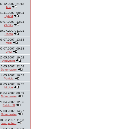
02.12.2007, 21:43
fear
21.11.2007, 08:04
Hybrid
20.07.2007, 13:24
21Alex
10.07.2007, 11:01
Rocco
06.07.2007, 13:33
Miko
05.07.2007, 09:18
JFM
25.05.2007, 19:02
Andyman
15.05.2007, 22:09
Dukemaster
14.05.2007, 16:52
Patricia
02.05.2007, 16:35
Mr.Joe
30.04.2007, 00:59
Dukemaster
20.04.2007, 12:56
Bl4ck!g3l
27.03.2007, 14:27
Dukemaster
18.03.2007, 11:03
Jenny-chan
12.02.2007, 21:26