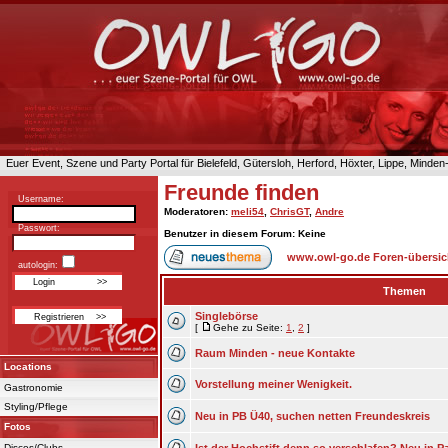
Euer Event, Szene und Party Portal für Bielefeld, Gütersloh, Herford, Höxter, Lippe, Minde
Freunde finden
Username:
Moderatoren
:
meli54
,
ChrisGT
,
Andre
Passwort:
Benutzer in diesem Forum: Keine
www.owl-go.de Foren-übersic
autologin:
Themen
Singlebörse
[
Gehe zu Seite:
1
,
2
]
Raum Minden - neue Kontakte
Locations
Vorstellung meiner Wenigkeit.
Gastronomie
Styling/Pflege
Neu in PB Ü40, suchen netten Freundeskreis
Fotos
Discos/Clubs