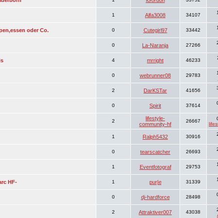
Paderborn
iGordon
1
Alfa3008
34107
en,essen oder Co.
0
Cutegirl97
33442
0
La-Naranja
27266
is
4
mrright
46233
0
webrunner08
29783
2
DarKSTar
41656
0
Spirit
37614
lifestyle-
2
26667
community-hf
life
1
Ralph5432
30916
0
tearscatcher
26693
1
Eventfotograf
29753
rc HF-
1
pur|e
31339
0
dj-hardforce
28498
2
Attraktiver007
43038