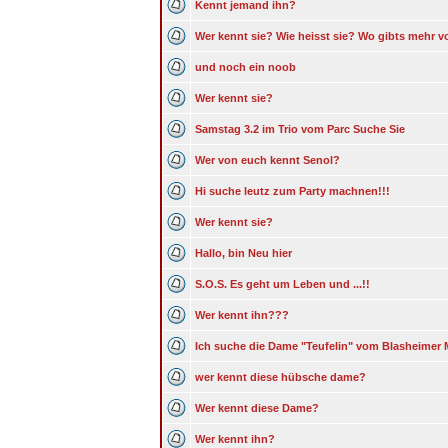
Kennt jemand ihn?
Wer kennt sie? Wie heisst sie? Wo gibts mehr v
und noch ein noob
Wer kennt sie?
Samstag 3.2 im Trio vom Parc Suche Sie
Wer von euch kennt Senol?
Hi suche leutz zum Party machnen!!!
Wer kennt sie?
Hallo, bin Neu hier
S.O.S. Es geht um Leben und ...!!
Wer kennt ihn???
Ich suche die Dame "Teufelin" vom Blasheimer 
wer kennt diese hübsche dame?
Wer kennt diese Dame?
Wer kennt ihn?