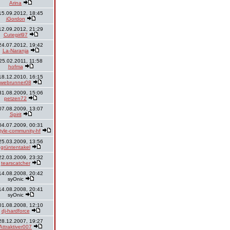
Arina
15.09.2012, 18:45
iGordon
12.09.2012, 21:29
Cutegirl97
24.07.2012, 19:42
La-Naranja
25.02.2011, 11:58
hofma
18.12.2010, 16:15
webrunner08
31.08.2009, 15:06
petzen72
07.08.2009, 13:07
Spirit
04.07.2009, 00:31
style-community-hf
25.03.2009, 13:56
grüntentakel
22.03.2009, 23:32
tearscatcher
14.08.2008, 20:42
syOnic
14.08.2008, 20:41
syOnic
01.08.2008, 12:10
dj-hardforce
28.12.2007, 19:27
Attraktiver007