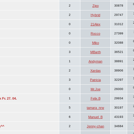
2
Zipo
30878
2
Hybrid
29747
0
21Alex
31012
0
Rocco
27399
0
Miko
32088
3
MBarth
36521
1
Andyman
38891
2
Xardas
38906
3
Patricia
32297
0
Mr.Joe
26000
Fr. 27. 04.
1
Felix.B
29934
5
tamara_nrw
30197
6
Manuel_B
43193
g^^
2
Jenny-chan
34684