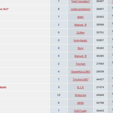
7
*pink*paradise*
28497
*
on ihr?
8
melissamidwest
34607
7
dialer
32002
1
Manuel_B
39568
0
21Alex
33701
0
funkybeatz
33957
0
Born
35482
6
Manuel_B
30290
2
Tinchen
27693
4
SweetKiss1983
29539
7
Tinchen1987
44427
Markt
3
B.J.K
27474
13
Rottscha
40949
6
AK86
34768
7
GiGi*Lady
34443