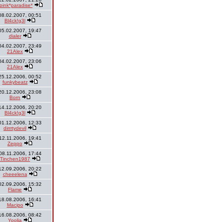
pink*paradise*
08.02.2007, 00:51
Bl4ck!g3l
05.02.2007, 19:47
dialer
04.02.2007, 23:49
21Alex
04.02.2007, 23:06
21Alex
25.12.2006, 00:52
funkybeatz
20.12.2006, 23:08
Born
14.12.2006, 20:20
Bl4ck!g3l
01.12.2006, 12:33
dirrrtydevil
12.11.2006, 19:41
Zeppo
08.11.2006, 17:44
Tinchen1987
12.09.2006, 20:22
cheeelena
02.09.2006, 15:32
Flame
18.08.2006, 16:41
Macipo
16.08.2006, 08:42
Yoolia