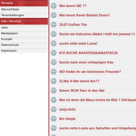
Termine
Wer kennt SIE ??
Discos/Clubs
Veranstaltungen
Wer kennt Kevin Bartlett Dunn?
Info / Service
19.07 GoParc Trio
Jobs
Mediadaten
Suche ein hübsches Mädel / hiiilf mir jemand !!!
Kontakt
suche viele nette Leute!
Datenschutz
Impressum
ICH SUCHE ANASTASIA/ANASTACIA
Suche nach einer rothaarigen frau
WO findet ihr am leichtesten Freunde?
11.Mai X-Wer kennt ihn??
Stereo 30.04 Tanz in den Mai
Wer ist denn die Maus rechts im Bild ? GIGApark 
tanja dolic
Bin Single
suche nette Leute aus Salzuflen und Umgebun