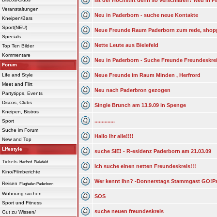
Ist der Hochstift denn so verschlafen? Neu in 
Veranstaltungen
Neu in Paderborn - suche neue Kontakte
Kneipen/Bars
Sport(NEU)
Neue Freunde Raum Paderborn zum rede, shopp
Specials
Nette Leute aus Bielefeld
Top Ten Bilder
Kommentare
Neu in Paderborn - Suche Freunde Freundeskre
Forum
Life and Style
Neue Freunde im Raum Minden , Herfrord
Meet and Flirt
Neu nach Paderbron gezogen
Partytipps, Events
Discos, Clubs
Single Brunch am 13.9.09 in Spenge
Kneipen, Bistros
..............
Sport
Suche im Forum
Hallo Ihr alle!!!!
New and Top
Lifestyle
suche SIE! - R-esidenz Paderborn am 21.03.09
Tickets
Herford
Bielefeld
Ich suche einen netten Freundeskreis!!!
Kino/Filmberichte
Wer kennt Ihn? -Donnerstags Stammgast GO!Pa
Reisen
Flughafen Paderborn
Wohnung suchen
SOS
Sport und Fitness
suche neuen freundeskreis
Gut zu Wissen/