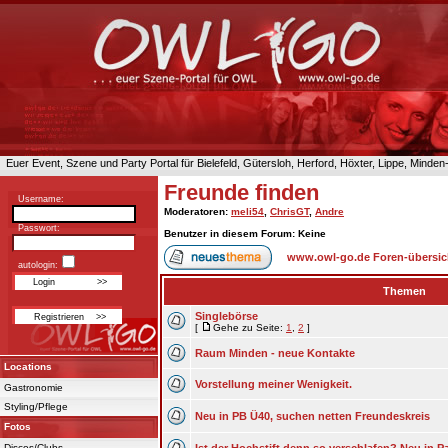
Euer Event, Szene und Party Portal für Bielefeld, Gütersloh, Herford, Höxter, Lippe, Minde
Freunde finden
Username:
Moderatoren
:
meli54
,
ChrisGT
,
Andre
Passwort:
Benutzer in diesem Forum: Keine
www.owl-go.de Foren-übersic
autologin:
Themen
Singlebörse
[
Gehe zu Seite:
1
,
2
]
Raum Minden - neue Kontakte
Locations
Vorstellung meiner Wenigkeit.
Gastronomie
Styling/Pflege
Neu in PB Ü40, suchen netten Freundeskreis
Fotos
Discos/Clubs