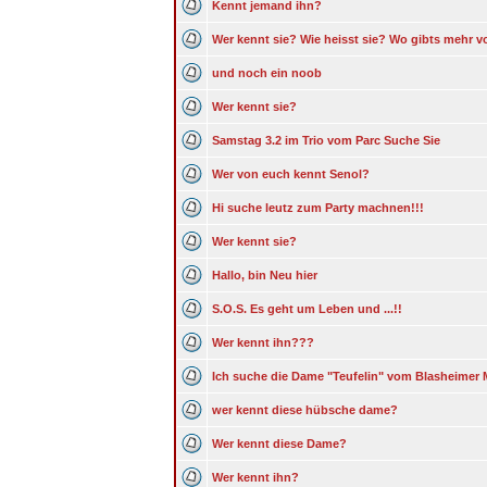
Kennt jemand ihn?
Wer kennt sie? Wie heisst sie? Wo gibts mehr v
und noch ein noob
Wer kennt sie?
Samstag 3.2 im Trio vom Parc Suche Sie
Wer von euch kennt Senol?
Hi suche leutz zum Party machnen!!!
Wer kennt sie?
Hallo, bin Neu hier
S.O.S. Es geht um Leben und ...!!
Wer kennt ihn???
Ich suche die Dame "Teufelin" vom Blasheimer 
wer kennt diese hübsche dame?
Wer kennt diese Dame?
Wer kennt ihn?