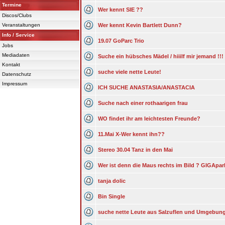
Termine
Wer kennt SIE ??
Discos/Clubs
Veranstaltungen
Wer kennt Kevin Bartlett Dunn?
Info / Service
19.07 GoParc Trio
Jobs
Mediadaten
Suche ein hübsches Mädel / hiiilf mir jemand !!!
Kontakt
suche viele nette Leute!
Datenschutz
Impressum
ICH SUCHE ANASTASIA/ANASTACIA
Suche nach einer rothaarigen frau
WO findet ihr am leichtesten Freunde?
11.Mai X-Wer kennt ihn??
Stereo 30.04 Tanz in den Mai
Wer ist denn die Maus rechts im Bild ? GIGApark 
tanja dolic
Bin Single
suche nette Leute aus Salzuflen und Umgebun