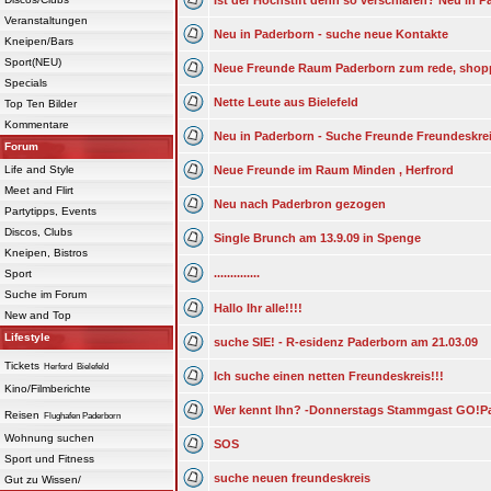
Ist der Hochstift denn so verschlafen? Neu in 
Veranstaltungen
Neu in Paderborn - suche neue Kontakte
Kneipen/Bars
Sport(NEU)
Neue Freunde Raum Paderborn zum rede, shopp
Specials
Nette Leute aus Bielefeld
Top Ten Bilder
Kommentare
Neu in Paderborn - Suche Freunde Freundeskre
Forum
Life and Style
Neue Freunde im Raum Minden , Herfrord
Meet and Flirt
Neu nach Paderbron gezogen
Partytipps, Events
Discos, Clubs
Single Brunch am 13.9.09 in Spenge
Kneipen, Bistros
..............
Sport
Suche im Forum
Hallo Ihr alle!!!!
New and Top
Lifestyle
suche SIE! - R-esidenz Paderborn am 21.03.09
Tickets
Herford
Bielefeld
Ich suche einen netten Freundeskreis!!!
Kino/Filmberichte
Wer kennt Ihn? -Donnerstags Stammgast GO!Pa
Reisen
Flughafen Paderborn
Wohnung suchen
SOS
Sport und Fitness
suche neuen freundeskreis
Gut zu Wissen/