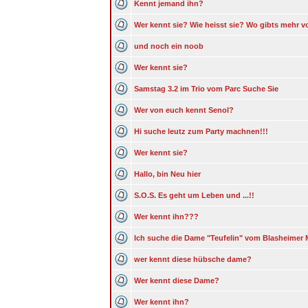
Kennt jemand ihn?
Wer kennt sie? Wie heisst sie? Wo gibts mehr v
und noch ein noob
Wer kennt sie?
Samstag 3.2 im Trio vom Parc Suche Sie
Wer von euch kennt Senol?
Hi suche leutz zum Party machnen!!!
Wer kennt sie?
Hallo, bin Neu hier
S.O.S. Es geht um Leben und ...!!
Wer kennt ihn???
Ich suche die Dame "Teufelin" vom Blasheimer 
wer kennt diese hübsche dame?
Wer kennt diese Dame?
Wer kennt ihn?