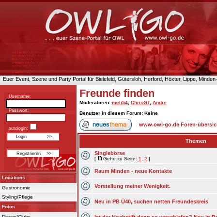
Euer Event, Szene und Party Portal für Bielefeld, Gütersloh, Herford, Höxter, Lippe, Minde
Freunde finden
Username:
Moderatoren
:
meli54
,
ChrisGT
,
Andre
Passwort:
Benutzer in diesem Forum: Keine
www.owl-go.de Foren-übersic
autologin:
Themen
Singlebörse
[
Gehe zu Seite:
1
,
2
]
Raum Minden - neue Kontakte
Locations
Vorstellung meiner Wenigkeit.
Gastronomie
Styling/Pflege
Neu in PB Ü40, suchen netten Freundeskreis
Fotos
Discos/Clubs