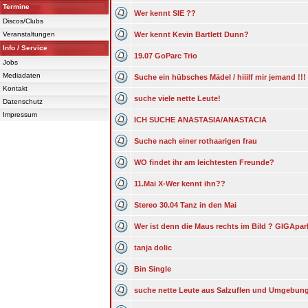
Termine
Wer kennt SIE ??
Discos/Clubs
Veranstaltungen
Wer kennt Kevin Bartlett Dunn?
Info / Service
19.07 GoParc Trio
Jobs
Mediadaten
Suche ein hübsches Mädel / hiiilf mir jemand !!!
Kontakt
suche viele nette Leute!
Datenschutz
Impressum
ICH SUCHE ANASTASIA/ANASTACIA
Suche nach einer rothaarigen frau
WO findet ihr am leichtesten Freunde?
11.Mai X-Wer kennt ihn??
Stereo 30.04 Tanz in den Mai
Wer ist denn die Maus rechts im Bild ? GIGApark 
tanja dolic
Bin Single
suche nette Leute aus Salzuflen und Umgebun