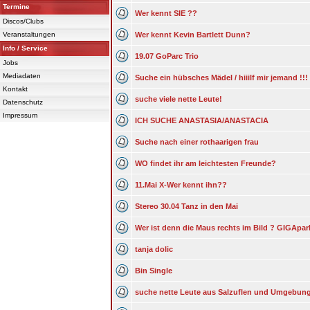
Termine
Wer kennt SIE ??
Discos/Clubs
Veranstaltungen
Wer kennt Kevin Bartlett Dunn?
Info / Service
19.07 GoParc Trio
Jobs
Mediadaten
Suche ein hübsches Mädel / hiiilf mir jemand !!!
Kontakt
suche viele nette Leute!
Datenschutz
Impressum
ICH SUCHE ANASTASIA/ANASTACIA
Suche nach einer rothaarigen frau
WO findet ihr am leichtesten Freunde?
11.Mai X-Wer kennt ihn??
Stereo 30.04 Tanz in den Mai
Wer ist denn die Maus rechts im Bild ? GIGApark 
tanja dolic
Bin Single
suche nette Leute aus Salzuflen und Umgebun