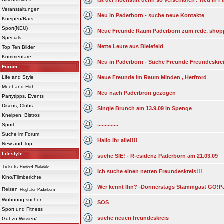
Ist der Hochstift denn so verschlafen? Neu in 
Veranstaltungen
Neu in Paderborn - suche neue Kontakte
Kneipen/Bars
Sport(NEU)
Neue Freunde Raum Paderborn zum rede, shopp
Specials
Nette Leute aus Bielefeld
Top Ten Bilder
Kommentare
Neu in Paderborn - Suche Freunde Freundeskre
Forum
Life and Style
Neue Freunde im Raum Minden , Herfrord
Meet and Flirt
Neu nach Paderbron gezogen
Partytipps, Events
Discos, Clubs
Single Brunch am 13.9.09 in Spenge
Kneipen, Bistros
..............
Sport
Suche im Forum
Hallo Ihr alle!!!!
New and Top
Lifestyle
suche SIE! - R-esidenz Paderborn am 21.03.09
Tickets
Herford
Bielefeld
Ich suche einen netten Freundeskreis!!!
Kino/Filmberichte
Wer kennt Ihn? -Donnerstags Stammgast GO!Pa
Reisen
Flughafen Paderborn
Wohnung suchen
SOS
Sport und Fitness
suche neuen freundeskreis
Gut zu Wissen/