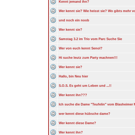
Kennt jemand ihn?
Wer kennt sie? Wie heisst sie? Wo gibts mehr v
und noch ein noob
Wer kennt sie?
Samstag 3.2 im Trio vom Parc Suche Sie
Wer von euch kennt Senol?
Hi suche leutz zum Party machnen!!!
Wer kennt sie?
Hallo, bin Neu hier
S.O.S. Es geht um Leben und ...!!
Wer kennt ihn???
Ich suche die Dame "Teufelin" vom Blasheimer 
wer kennt diese hübsche dame?
Wer kennt diese Dame?
Wer kennt ihn?