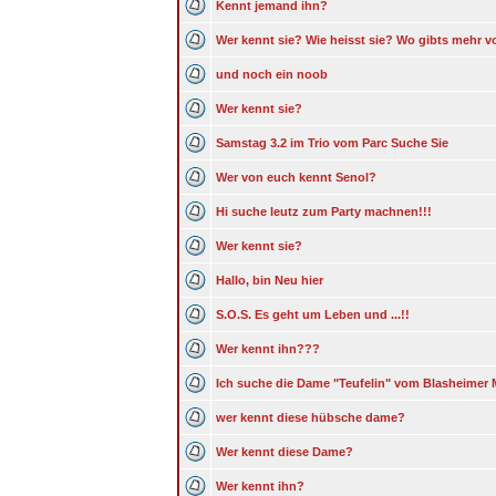
Kennt jemand ihn?
Wer kennt sie? Wie heisst sie? Wo gibts mehr v
und noch ein noob
Wer kennt sie?
Samstag 3.2 im Trio vom Parc Suche Sie
Wer von euch kennt Senol?
Hi suche leutz zum Party machnen!!!
Wer kennt sie?
Hallo, bin Neu hier
S.O.S. Es geht um Leben und ...!!
Wer kennt ihn???
Ich suche die Dame "Teufelin" vom Blasheimer 
wer kennt diese hübsche dame?
Wer kennt diese Dame?
Wer kennt ihn?