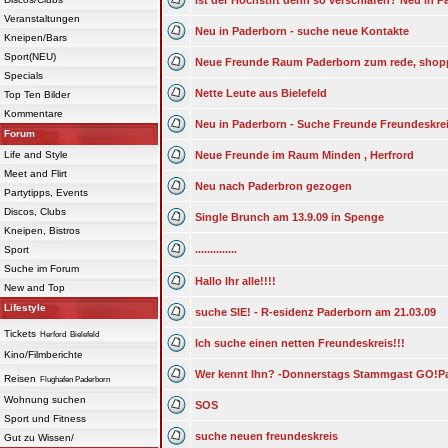
Ist der Hochstift denn so verschlafen? Neu in 
Veranstaltungen
Neu in Paderborn - suche neue Kontakte
Kneipen/Bars
Sport(NEU)
Neue Freunde Raum Paderborn zum rede, shopp
Specials
Nette Leute aus Bielefeld
Top Ten Bilder
Kommentare
Neu in Paderborn - Suche Freunde Freundeskre
Forum
Life and Style
Neue Freunde im Raum Minden , Herfrord
Meet and Flirt
Neu nach Paderbron gezogen
Partytipps, Events
Discos, Clubs
Single Brunch am 13.9.09 in Spenge
Kneipen, Bistros
..............
Sport
Suche im Forum
Hallo Ihr alle!!!!
New and Top
Lifestyle
suche SIE! - R-esidenz Paderborn am 21.03.09
Tickets
Herford
Bielefeld
Ich suche einen netten Freundeskreis!!!
Kino/Filmberichte
Wer kennt Ihn? -Donnerstags Stammgast GO!Pa
Reisen
Flughafen Paderborn
Wohnung suchen
SOS
Sport und Fitness
suche neuen freundeskreis
Gut zu Wissen/