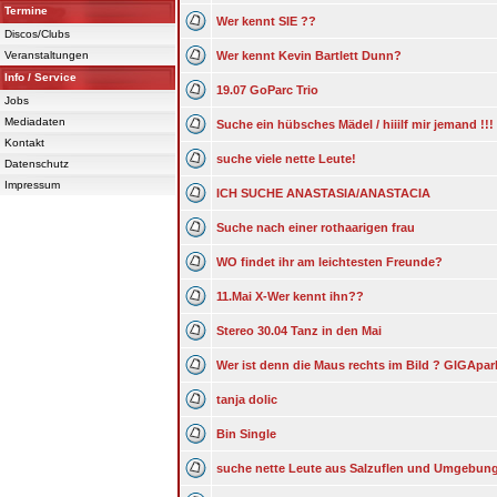
Termine
Wer kennt SIE ??
Discos/Clubs
Veranstaltungen
Wer kennt Kevin Bartlett Dunn?
Info / Service
19.07 GoParc Trio
Jobs
Mediadaten
Suche ein hübsches Mädel / hiiilf mir jemand !!!
Kontakt
suche viele nette Leute!
Datenschutz
Impressum
ICH SUCHE ANASTASIA/ANASTACIA
Suche nach einer rothaarigen frau
WO findet ihr am leichtesten Freunde?
11.Mai X-Wer kennt ihn??
Stereo 30.04 Tanz in den Mai
Wer ist denn die Maus rechts im Bild ? GIGApark 
tanja dolic
Bin Single
suche nette Leute aus Salzuflen und Umgebun