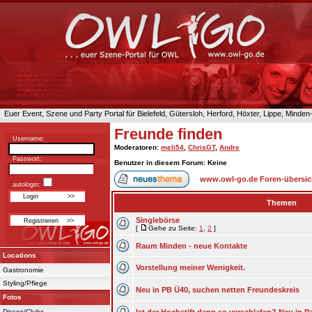
Euer Event, Szene und Party Portal für Bielefeld, Gütersloh, Herford, Höxter, Lippe, Minde
Freunde finden
Username:
Moderatoren
:
meli54
,
ChrisGT
,
Andre
Passwort:
Benutzer in diesem Forum: Keine
www.owl-go.de Foren-übersic
autologin:
Themen
Singlebörse
[
Gehe zu Seite:
1
,
2
]
Raum Minden - neue Kontakte
Locations
Vorstellung meiner Wenigkeit.
Gastronomie
Styling/Pflege
Neu in PB Ü40, suchen netten Freundeskreis
Fotos
Discos/Clubs