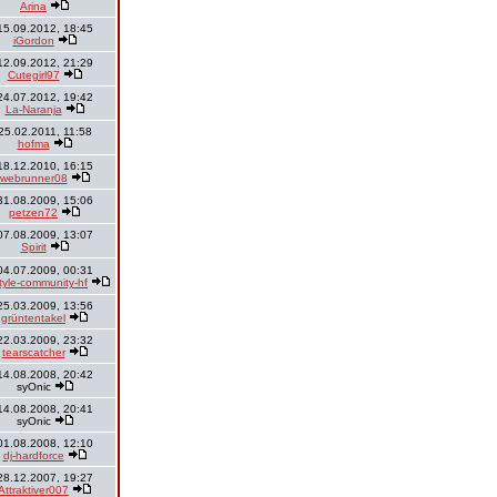
Arina
15.09.2012, 18:45
iGordon
12.09.2012, 21:29
Cutegirl97
24.07.2012, 19:42
La-Naranja
25.02.2011, 11:58
hofma
18.12.2010, 16:15
webrunner08
31.08.2009, 15:06
petzen72
07.08.2009, 13:07
Spirit
04.07.2009, 00:31
style-community-hf
25.03.2009, 13:56
grüntentakel
22.03.2009, 23:32
tearscatcher
14.08.2008, 20:42
syOnic
14.08.2008, 20:41
syOnic
01.08.2008, 12:10
dj-hardforce
28.12.2007, 19:27
Attraktiver007