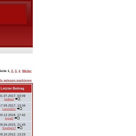
Seite
1
,
2
,
3
,
4
Weiter
ls gelesen markieren
Letzter Beitrag
31.07.2017, 03:09
helbert
17.05.2017, 13:34
Lenni321
20.12.2016, 17:42
IngaD
29.04.2015, 21:45
Sophie17
28.10.2012, 13:23