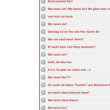
Kennt jemand ihn?
Wer kennt sie? Wie heisst sie? Wo gibts mehr v
und noch ein noob
Wer kennt sie?
Samstag 3.2 im Trio vom Parc Suche Sie
Wer von euch kennt Senol?
Hi suche leutz zum Party machnen!!!
Wer kennt sie?
Hallo, bin Neu hier
S.O.S. Es geht um Leben und ...!!
Wer kennt ihn???
Ich suche die Dame "Teufelin" vom Blasheimer 
wer kennt diese hübsche dame?
Wer kennt diese Dame?
Wer kennt ihn?