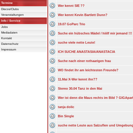
Termine
Wer kennt SIE ??
Discos/Clubs
Veranstaltungen
Wer kennt Kevin Bartlett Dunn?
Info / Service
19.07 GoParc Trio
Jobs
Mediadaten
Suche ein hübsches Mädel / hiiilf mir jemand !!!
Kontakt
suche viele nette Leute!
Datenschutz
Impressum
ICH SUCHE ANASTASIA/ANASTACIA
Suche nach einer rothaarigen frau
WO findet ihr am leichtesten Freunde?
11.Mai X-Wer kennt ihn??
Stereo 30.04 Tanz in den Mai
Wer ist denn die Maus rechts im Bild ? GIGApark 
tanja dolic
Bin Single
suche nette Leute aus Salzuflen und Umgebun