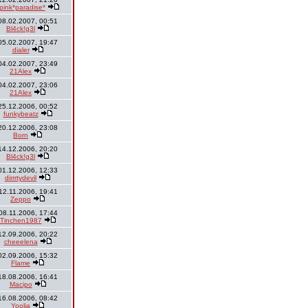
pink*paradise*
08.02.2007, 00:51
Bl4ck!g3l
05.02.2007, 19:47
dialer
04.02.2007, 23:49
21Alex
04.02.2007, 23:06
21Alex
25.12.2006, 00:52
funkybeatz
20.12.2006, 23:08
Born
14.12.2006, 20:20
Bl4ck!g3l
01.12.2006, 12:33
dirrrtydevil
12.11.2006, 19:41
Zeppo
08.11.2006, 17:44
Tinchen1987
12.09.2006, 20:22
cheeelena
02.09.2006, 15:32
Flame
18.08.2006, 16:41
Macipo
16.08.2006, 08:42
Yoolia