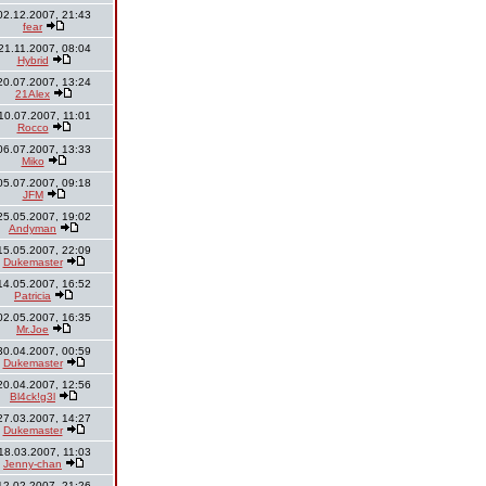
02.12.2007, 21:43
fear
21.11.2007, 08:04
Hybrid
20.07.2007, 13:24
21Alex
10.07.2007, 11:01
Rocco
06.07.2007, 13:33
Miko
05.07.2007, 09:18
JFM
25.05.2007, 19:02
Andyman
15.05.2007, 22:09
Dukemaster
14.05.2007, 16:52
Patricia
02.05.2007, 16:35
Mr.Joe
30.04.2007, 00:59
Dukemaster
20.04.2007, 12:56
Bl4ck!g3l
27.03.2007, 14:27
Dukemaster
18.03.2007, 11:03
Jenny-chan
12.02.2007, 21:26