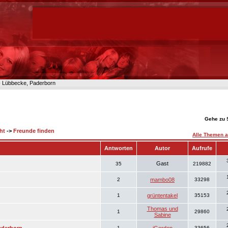
n- Lübbecke, Paderborn
Gehe zu 
ht
->
Freunde finden
Alle Themen a
Antworten
Autor
Aufrufe
Gast
35
219882
2
mambo08
33298
1
grüntentakel
35153
Thomas und
1
29860
Sabine
1
33656