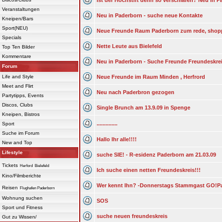
Ist der Hochstift denn so verschlafen? Neu in 
Veranstaltungen
Neu in Paderborn - suche neue Kontakte
Kneipen/Bars
Sport(NEU)
Neue Freunde Raum Paderborn zum rede, shopp
Specials
Nette Leute aus Bielefeld
Top Ten Bilder
Kommentare
Neu in Paderborn - Suche Freunde Freundeskre
Forum
Life and Style
Neue Freunde im Raum Minden , Herfrord
Meet and Flirt
Neu nach Paderbron gezogen
Partytipps, Events
Discos, Clubs
Single Brunch am 13.9.09 in Spenge
Kneipen, Bistros
..............
Sport
Suche im Forum
Hallo Ihr alle!!!!
New and Top
Lifestyle
suche SIE! - R-esidenz Paderborn am 21.03.09
Tickets
Herford
Bielefeld
Ich suche einen netten Freundeskreis!!!
Kino/Filmberichte
Wer kennt Ihn? -Donnerstags Stammgast GO!Pa
Reisen
Flughafen Paderborn
Wohnung suchen
SOS
Sport und Fitness
suche neuen freundeskreis
Gut zu Wissen/