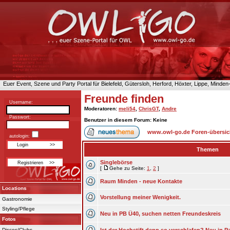
Euer Event, Szene und Party Portal für Bielefeld, Gütersloh, Herford, Höxter, Lippe, Minde
Freunde finden
Username:
Moderatoren
:
meli54
,
ChrisGT
,
Andre
Passwort:
Benutzer in diesem Forum: Keine
www.owl-go.de Foren-übersic
autologin:
Themen
Singlebörse
[
Gehe zu Seite:
1
,
2
]
Raum Minden - neue Kontakte
Locations
Vorstellung meiner Wenigkeit.
Gastronomie
Styling/Pflege
Neu in PB Ü40, suchen netten Freundeskreis
Fotos
Discos/Clubs