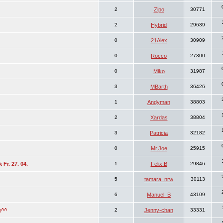
2
Zipo
30771
2
Hybrid
29639
0
21Alex
30909
0
Rocco
27300
0
Miko
31987
3
MBarth
36426
1
Andyman
38803
2
Xardas
38804
3
Patricia
32182
0
Mr.Joe
25915
Fr. 27. 04.
1
Felix.B
29846
5
tamara_nrw
30113
6
Manuel_B
43109
g^^
2
Jenny-chan
33331