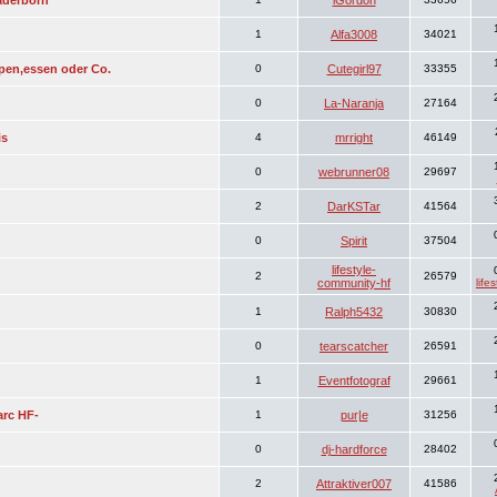
Paderborn
iGordon
1
Alfa3008
34021
en,essen oder Co.
0
Cutegirl97
33355
0
La-Naranja
27164
is
4
mrright
46149
0
webrunner08
29697
2
DarKSTar
41564
0
Spirit
37504
lifestyle-
2
26579
community-hf
life
1
Ralph5432
30830
0
tearscatcher
26591
1
Eventfotograf
29661
rc HF-
1
pur|e
31256
0
dj-hardforce
28402
2
Attraktiver007
41586