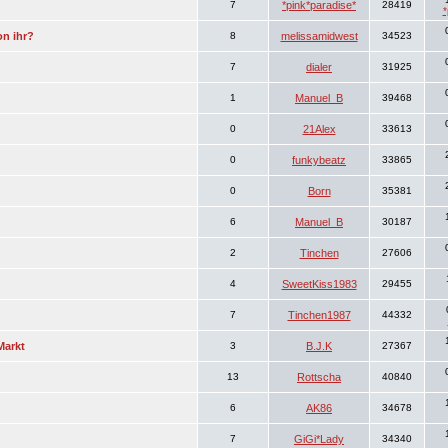
7
*pink*paradise*
28419
*
on ihr?
8
melissamidwest
34523
7
dialer
31925
1
Manuel_B
39468
0
21Alex
33613
0
funkybeatz
33865
0
Born
35381
6
Manuel_B
30187
2
Tinchen
27606
4
SweetKiss1983
29455
7
Tinchen1987
44332
Markt
3
B.J.K
27367
13
Rottscha
40840
6
AK86
34678
7
GiGi*Lady
34340