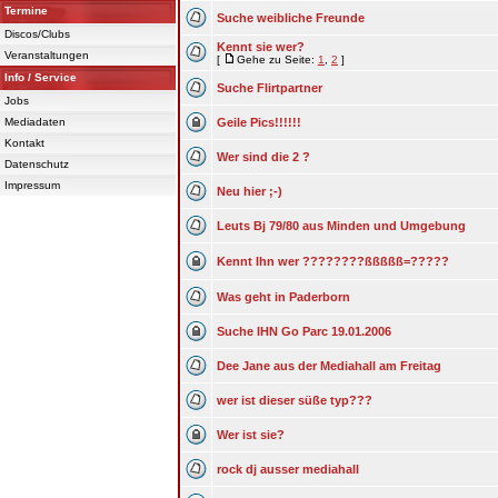
Termine
Suche weibliche Freunde
Discos/Clubs
Kennt sie wer?
Veranstaltungen
[
Gehe zu Seite:
1
,
2
]
Info / Service
Suche Flirtpartner
Jobs
Mediadaten
Geile Pics!!!!!!
Kontakt
Wer sind die 2 ?
Datenschutz
Impressum
Neu hier ;-)
Leuts Bj 79/80 aus Minden und Umgebung
Kennt Ihn wer ????????ßßßßß=?????
Was geht in Paderborn
Suche IHN Go Parc 19.01.2006
Dee Jane aus der Mediahall am Freitag
wer ist dieser süße typ???
Wer ist sie?
rock dj ausser mediahall