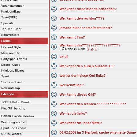
Veranstaltungen
Wer kennt diese blonde schönheit?
Kneipen/Bars
Sport(NEU)
Wer kennt den rechten????
Specials
jemand hier der emo/metal hört?
Top Ten Bilder
Kommentare
Wer kennt Tim?
Forum
Wer kennt ihn??????????????????
Life and Style
[
Gehe zu Seite:
1
,
2
,
3
]
Meet and Flirt
ex-dj
Partytipps, Events
Discos, Clubs
Wer kennt den süßen aussem X ?
Kneipen, Bistros
wer ist der heisse Kerl links?
Sport
Suche im Forum
wer kennt ihn?
New and Top
Lifestyle
Wer kennt dieses Girl?
Tickets
Herford
Bielefeld
Wer kennt den rechten??????????????
Kino/Filmberichte
Wer ist die links?
Reisen
Flughafen Paderborn
Wohnung suchen
Wer kennt die inner Mitte?
Sport und Fitness
06.02.2005 im X Herford, suche eine nette Dame 
Gut zu Wissen/