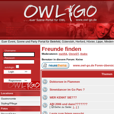
Euer Event, Szene und Party Portal für Bielefeld, Gütersloh, Herford, Höxter, Lippe, Minde
Freunde finden
Username:
Moderatoren
:
meli54
,
ChrisGT
,
Andre
Passwort:
Benutzer in diesem Forum: Keine
www.owl-go.de Foren-übersic
autologin:
Themen
Doktorsee in Flammen
Streetdancer im Go Parc ?
Locations
WER KENNT SIE???
Gastronomie
Styling/Pflege
ABI 2006 und dann???????
[
Gehe zu Seite:
1
,
2
]
Fotos
Leute zum feiern gesucht...
Discos/Clubs