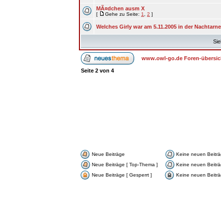
MÃ¤dchen ausm X
[
Gehe zu Seite:
1
,
2
]
Welches Girly war am 5.11.2005 in der Nachtarn
Sie
www.owl-go.de Foren-übersic
Seite
2
von
4
Neue Beiträge
Keine neuen Beitr
Neue Beiträge [ Top-Thema ]
Keine neuen Beiträ
Neue Beiträge [ Gesperrt ]
Keine neuen Beiträg