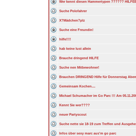
Wer kennt diesen Hammertypen ?????? HILFEE
Suche Polofahrer
X?Mädchen?plz
Suche eine Freundin!
hilfe!!!!
hab keine lust allein
Brauche dringend HILFE
Suche nen Mitbewohner!
Brauchen DRINGEND Hilfe für Donnerstag Abe
Gemeinsam Kochen....
Michael Schumacher im Go Parc !!! Am 05.11.200
Kennt Sie wer????
neuer Partyscout
Suche nette sie 18-19 zum Treffen und Ausgeh
Infos über sexy marc aus'm go parc