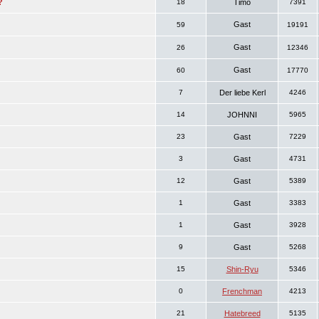
?
18
Timo
7391
Gast
59
19191
Gast
26
12346
Gast
60
17770
7
Der liebe Kerl
4246
14
JOHNNI
5965
23
Gast
7229
3
Gast
4731
12
Gast
5389
1
Gast
3383
1
Gast
3928
9
Gast
5268
15
Shin-Ryu
5346
0
Frenchman
4213
21
Hatebreed
5135