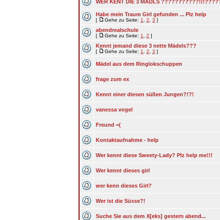
WER KENT DIE 3 MÄDLS ???????????!!!????
Habe mein Traum Girl gefunden ... Plz help
[
Gehe zu Seite:
1
,
2
,
3
]
abendrealschule
[
Gehe zu Seite:
1
,
2
]
Kennt jemand diese 3 nette Mädels???
[
Gehe zu Seite:
1
,
2
,
3
]
Mädel aus dem Ringlokschuppen
frage zum ex
Kennt einer diesen süßen Jungen?!?!
vanessa vogel
Freund =(
Kontaktaufnahme - help
Wer kennt diese Sweety-Lady? Plz help me!!!
Wer kennt dieses girl
wer kenn dieses Girl?
Wer ist die Süsse?!
Suche Sie aus dem X[eks] gestern abend...