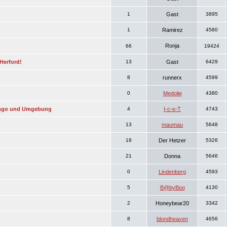
1
Gast
3895
1
Ramirez
4580
Ronja
66
19424
Herford!
13
Gast
6429
8
runnerx
4599
0
Medolie
4380
emgo und Umgebung
4
I-c-e-T
4743
13
maumau
5648
18
Der Hetzer
5326
21
Donna
5646
0
Lindenberg
4593
5
B@byBoo
4130
2
Honeybear20
3342
8
blondheaven
4656