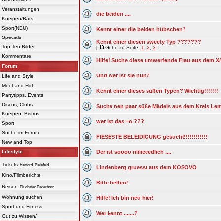
Veranstaltungen
die beiden ....
Kneipen/Bars
Sport(NEU)
Kennt einer die beiden hübschen?
Specials
Kennt einer diesen sweety Typ ???????
Top Ten Bilder
[
Gehe zu Seite:
1
,
2
,
3
]
Kommentare
Hilfe! Suche diese umwerfende Frau aus dem X/
Forum
Und wer ist sie nun?
Life and Style
Meet and Flirt
Kennt einer dieses süßen Typen? Wichtig!!!!!!!
Partytipps, Events
Discos, Clubs
Suche nen paar süße Mädels aus dem Kreis L
Kneipen, Bistros
wer ist das =o ???
Sport
Suche im Forum
FIESESTE BELEIDIGUNG gesucht!!!!!!!!!!!!
New and Top
Lifestyle
Der ist soooo niiiieeedlich ....
Tickets
Herford
Bielefeld
Lindenberg gruesst aus dem KOSOVO
Kino/Filmberichte
Bitte helfen!
Reisen
Flughafen Paderborn
Wohnung suchen
Hilfe! Ich bin neu hier!
Sport und Fitness
Wer kennt .......?
Gut zu Wissen/