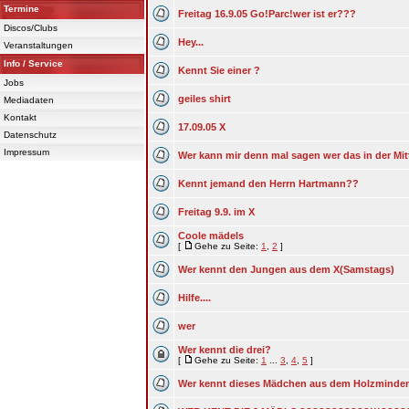
Termine
Freitag 16.9.05 Go!Parc!wer ist er???
Discos/Clubs
Hey...
Veranstaltungen
Info / Service
Kennt Sie einer ?
Jobs
geiles shirt
Mediadaten
Kontakt
17.09.05 X
Datenschutz
Impressum
Wer kann mir denn mal sagen wer das in der Mitt
Kennt jemand den Herrn Hartmann??
Freitag 9.9. im X
Coole mädels
[
Gehe zu Seite:
1
,
2
]
Wer kennt den Jungen aus dem X(Samstags)
Hilfe....
wer
Wer kennt die drei?
[
Gehe zu Seite:
1
...
3
,
4
,
5
]
Wer kennt dieses Mädchen aus dem Holzminde