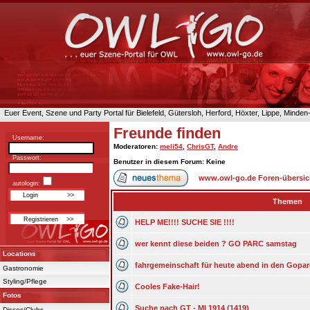
Euer Event, Szene und Party Portal für Bielefeld, Gütersloh, Herford, Höxter, Lippe, Minde
Freunde finden
Username:
Moderatoren
:
meli54
,
ChrisGT
,
Andre
Passwort:
Benutzer in diesem Forum: Keine
www.owl-go.de Foren-übersic
autologin:
Themen
HELP ME!!!! SUCHE SIE !!!!
wer kennt diese beiden ? GO PARC samstag
Locations
fahrgemeinschaft für heute abend in den Gopar
Gastronomie
Styling/Pflege
Cooles Fake-Hair!
Fotos
Suche nach GT - MI 1914 (1419)
Discos/Clubs