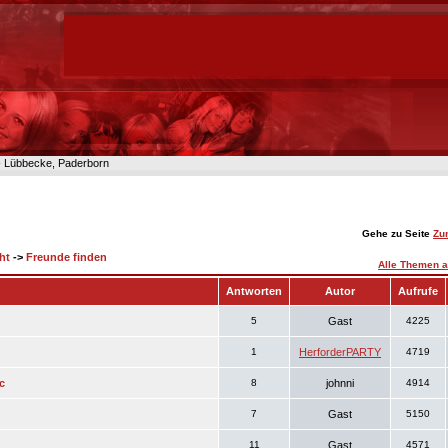
n- Lübbecke, Paderborn
Gehe zu Seite
Zu
ht
->
Freunde finden
Alle Themen a
Antworten
Autor
Aufrufe
5
Gast
4225
1
HerforderPARTY
4719
c
8
johnni
4914
7
Gast
5150
11
Gast
4571