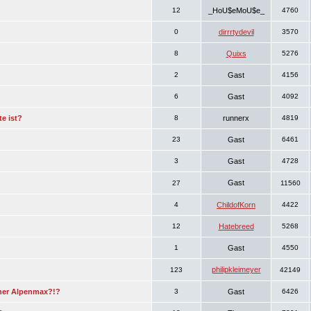
12
_HoU$eMoU$e_
4760
0
dirrrtydevil
3570
8
Quixs
5276
2
Gast
4156
6
Gast
4092
e ist?
8
runnerx
4819
23
Gast
6461
3
Gast
4728
Gast
27
11560
4
ChildofKorn
4422
12
Hatebreed
5268
1
Gast
4550
philipkleimeyer
123
42149
ner Alpenmax?!?
3
Gast
6426