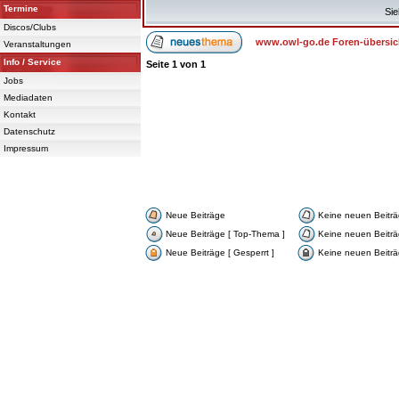
Termine
Sie
Discos/Clubs
www.owl-go.de Foren-übersic
Veranstaltungen
Info / Service
Seite
1
von
1
Jobs
Mediadaten
Kontakt
Datenschutz
Impressum
Neue Beiträge
Keine neuen Beitr
Neue Beiträge [ Top-Thema ]
Keine neuen Beiträ
Neue Beiträge [ Gesperrt ]
Keine neuen Beiträg