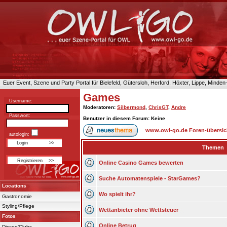
Euer Event, Szene und Party Portal für Bielefeld, Gütersloh, Herford, Höxter, Lippe, Minde
Games
Username:
Moderatoren
:
Silbermond
,
ChrisGT
,
Andre
Passwort:
Benutzer in diesem Forum: Keine
www.owl-go.de Foren-übersic
autologin:
Themen
Online Casino Games bewerten
Suche Automatenspiele - StarGames?
Locations
Wo spielt ihr?
Gastronomie
Styling/Pflege
Wettanbieter ohne Wettsteuer
Fotos
Online Betrug
Discos/Clubs