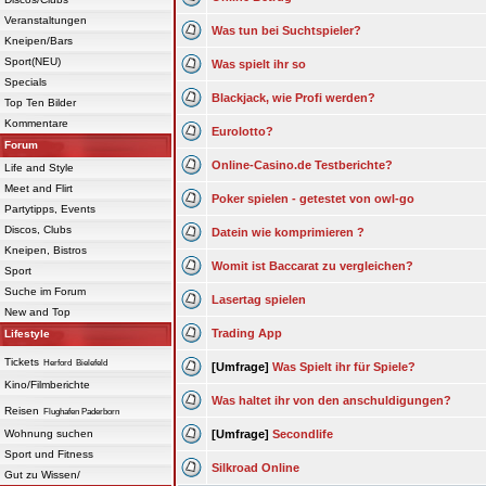
Veranstaltungen
Was tun bei Suchtspieler?
Kneipen/Bars
Sport(NEU)
Was spielt ihr so
Specials
Blackjack, wie Profi werden?
Top Ten Bilder
Kommentare
Eurolotto?
Forum
Online-Casino.de Testberichte?
Life and Style
Meet and Flirt
Poker spielen - getestet von owl-go
Partytipps, Events
Discos, Clubs
Datein wie komprimieren ?
Kneipen, Bistros
Womit ist Baccarat zu vergleichen?
Sport
Suche im Forum
Lasertag spielen
New and Top
Trading App
Lifestyle
Tickets
Herford
Bielefeld
[Umfrage]
Was Spielt ihr für Spiele?
Kino/Filmberichte
Was haltet ihr von den anschuldigungen?
Reisen
Flughafen Paderborn
Wohnung suchen
[Umfrage]
Secondlife
Sport und Fitness
Silkroad Online
Gut zu Wissen/