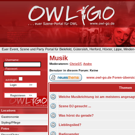
Euer Event, Szene und Party Portal für Bielefeld, Gütersloh, Herford, Höxter, Lippe, Minde
Musik
Username:
Moderatoren
:
ChrisGT
,
Andre
Passwort:
Benutzer in diesem Forum: Keine
www.owl-go.de Foren-übersic
autologin:
Themen
Welche Musikrichtung ist am meistens angesag
Szene DJ gesucht ...
Locations
Was hörst du gerade?
Gastronomie
Styling/Pflege
Lieblingslied?
Fotos
Radiosender
Discos/Clubs