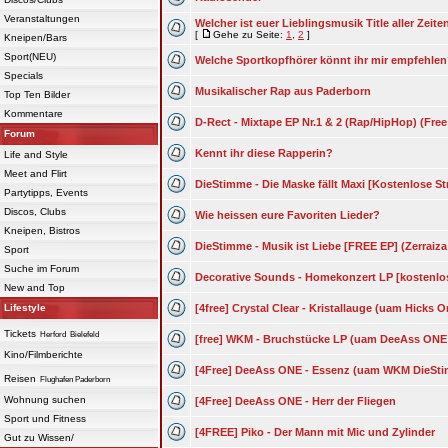
Veranstaltungen
Welcher ist euer Lieblingsmusik Title aller Zeiten
[
Gehe zu Seite:
1
,
2
]
Kneipen/Bars
Sport(NEU)
Welche Sportkopfhörer könnt ihr mir empfehle
Specials
Musikalischer Rap aus Paderborn
Top Ten Bilder
Kommentare
D-Rect - Mixtape EP Nr.1 & 2 (Rap/HipHop) (Fr
Forum
Kennt ihr diese Rapperin?
Life and Style
Meet and Flirt
DieStimme - Die Maske fällt Maxi [Kostenlose S
Partytipps, Events
Discos, Clubs
Wie heissen eure Favoriten Lieder?
Kneipen, Bistros
DieStimme - Musik ist Liebe [FREE EP] (Zerrai
Sport
Suche im Forum
Decorative Sounds - Homekonzert LP [kostenlo
New and Top
Lifestyle
[4free] Crystal Clear - Kristallauge (uam Hicks
Tickets
Herford
Bielefeld
[free] WKM - Bruchstücke LP (uam DeeAss ONE
Kino/Filmberichte
[4Free] DeeAss ONE - Essenz (uam WKM DieStim
Reisen
Flughafen Paderborn
Wohnung suchen
[4Free] DeeAss ONE - Herr der Fliegen
Sport und Fitness
[4FREE] Piko - Der Mann mit Mic und Zylinder
Gut zu Wissen/