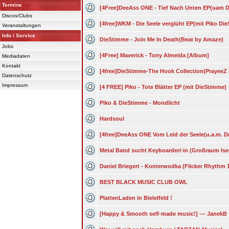
Termine
[4Free]DeeAss ONE - Tief Nach Unten EP(uam 
Discos/Clubs
[4free]WKM - Die Seele verglüht EP(mit Piko D
Veranstaltungen
Info / Service
DieStimme - Join Me In Death(Beat by Amaze)
Jobs
[4Free] Maverick - Tony Almeida [Album]
Mediadaten
Kontakt
[4free]DieStimme-The Hook Collection(Prayee
Datenschutz
Impressum
[4 FREE] Piko - Tote Blätter EP (mit DieStimme)
Piko & DieStimme - Mondlicht
Hardsoul
[4free]DeeAss ONE Vom Leid der Seele(u.a.m. D
Metal Band sucht Keyboarder/-in (Großraum Ise
Daniel Briegert - Konterwodka (Flicker Rhythm 
BEST BLACK MUSIC CLUB OWL
PlattenLaden in Bielelfeld !
[Happy & Smooth self-made music!] --- JanekB