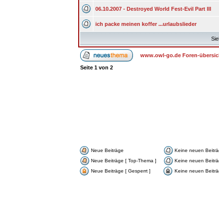
06.10.2007 - Destroyed World Fest-Evil Part III
ich packe meinen koffer ...urlaubslieder
Sie
www.owl-go.de Foren-übersic
Seite
1
von
2
Neue Beiträge
Keine neuen Beitr
Neue Beiträge [ Top-Thema ]
Keine neuen Beiträ
Neue Beiträge [ Gesperrt ]
Keine neuen Beiträg