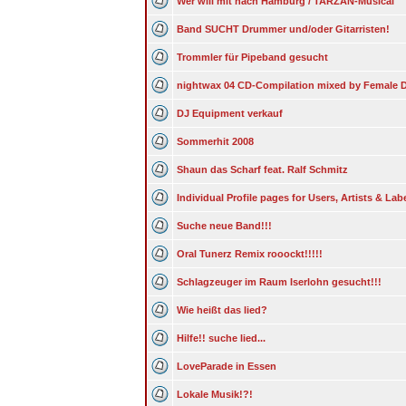
Wer will mit nach Hamburg / TARZAN-Musical
Band SUCHT Drummer und/oder Gitarristen!
Trommler für Pipeband gesucht
nightwax 04 CD-Compilation mixed by Female 
DJ Equipment verkauf
Sommerhit 2008
Shaun das Scharf feat. Ralf Schmitz
Individual Profile pages for Users, Artists & Lab
Suche neue Band!!!
Oral Tunerz Remix rooockt!!!!!
Schlagzeuger im Raum Iserlohn gesucht!!!
Wie heißt das lied?
Hilfe!! suche lied...
LoveParade in Essen
Lokale Musik!?!