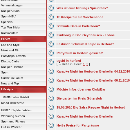
Veranstaltungen
Was ist eure lieblings Spielothek?
Kneipen/Bars
Sport(NEU)
1€ Kneipe für ein Wochenende
Specials
Schwule Bars in Paderborn?
Top Ten Bilder
Kommentare
Kurkönig in Bad Oeynhausen - Löhne
Forum
Lesbisch Schwule Kneipe in Herford?
Life and Style
Meet and Flirt
Partyraum in Herford gesucht!
Partytipps, Events
sushi in herford
Discos, Clubs
[
Gehe zu Seite:
1
,
2
]
Kneipen, Bistros
Karaoke Night im Herforder Bierkeller 04.12.2010
Sport
Suche im Forum
Karaoke Night im Herforder Bierkeller 06.11.2010
New and Top
Lifestyle
Möchte Infos über nen Club/Bar
Tickets
Herford
Bielefeld
Biergarten im Kreis Gütersloh
Kino/Filmberichte
15.05.2010 Big Salsa Reggae Night in Herford
Reisen
Flughafen Paderborn
Wohnung suchen
Karaoke Night im Herforder Bierkeller
Sport und Fitness
Heiße Preise für Partyräume
Gut zu Wissen/