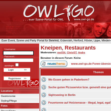
Euer Event, Szene und Party Portal für Bielefeld, Gütersloh, Herford, Höxter, Lippe, Minde
Kneipen, Restaurants
Username:
Moderatoren
:
meli54
,
ChrisGT
,
Andre
Passwort:
Benutzer in diesem Forum: Keine
www.owl-go.de Foren-übersic
autologin:
Themen
Wo Essen gehen in Paderborn?
Suche guten Pizzaservice bzw. generell eine gut
Locations
Sightseeing in Berlin
Gastronomie
Styling/Pflege
Feuertonne auf Holzterrasse - illegal, legal, egal
Fotos
Discos/Clubs