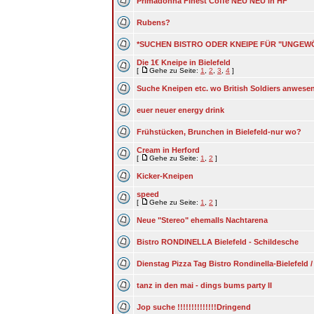
Primadonna Finest Coffe NEU NEU in HF
Rubens?
*SUCHEN BISTRO ODER KNEIPE FÜR "UNGE
Die 1€ Kneipe in Bielefeld
[
Gehe zu Seite:
1
,
2
,
3
,
4
]
Suche Kneipen etc. wo British Soldiers anwese
euer neuer energy drink
Frühstücken, Brunchen in Bielefeld-nur wo?
Cream in Herford
[
Gehe zu Seite:
1
,
2
]
Kicker-Kneipen
speed
[
Gehe zu Seite:
1
,
2
]
Neue "Stereo" ehemalls Nachtarena
Bistro RONDINELLA Bielefeld - Schildesche
Dienstag Pizza Tag Bistro Rondinella-Bielefeld 
tanz in den mai - dings bums party II
Jop suche !!!!!!!!!!!!!!Dringend