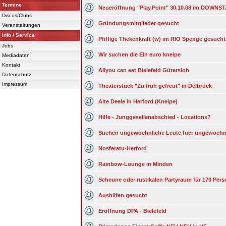
Termine
Neueröffnung "Play.Point" 30.10.08 im DOWNS
Discos/Clubs
Gründungsmitglieder gesucht
Veranstaltungen
Info / Service
Pfiffige Thekenkraft (w) im RIO Spenge gesucht
Jobs
Wir suchen die Ein euro kneipe
Mediadaten
Kontakt
Allyou can eat Bielefeld Gütersloh
Datenschutz
Impressum
Theaterstück "Zu früh gefreut" in Delbrück
Alte Deele in Herford (Kneipe)
Hilfe - Junggesellenabschied - Locations?
Suchen ungewoehnliche Leute fuer ungewoehn
Nosferatu-Herford
Rainbow-Lounge in Minden
Scheune oder rustikalen Partyraum für 170 Per
Aushilfen gesucht
Eröffnung DPA - Bielefeld