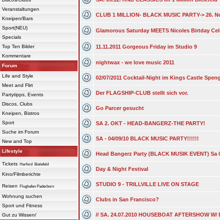
Veranstaltungen
CLUB 1 MILLION- BLACK MUSIC PARTY-> 26. N
Kneipen/Bars
Sport(NEU)
Glamorous Saturday MEETS Nicoles Birtday Cel
Specials
Top Ten Bilder
11.11.2011 Gorgeous Friday im Studio 9
Kommentare
nightwax - we love music 2011
Forum
Life and Style
02/07/2011 Cocktail-Night im Kings Castle Spen
Meet and Flirt
Der FLAGSHIP-CLUB stellt sich vor.
Partytipps, Events
Discos, Clubs
Go Parcer gesucht
Kneipen, Bistros
Sport
SA 2. OKT - HEAD-BANGERZ-THE PARTY!
Suche im Forum
SA - 04/09/10 BLACK MUSIC PARTY!!!!!!
New and Top
Lifestyle
Head Bangerz Party (BLACK MUSIK EVENT) Sa 
Tickets
Herford
Bielefeld
Day & Night Festival
Kino/Filmberichte
STUDIO 9 - TRILLVILLE LIVE ON STAGE
Reisen
Flughafen Paderborn
Wohnung suchen
Clubs in San Francisco?
Sport und Fitness
// SA. 24.07.2010 HOUSEBOAT AFTERSHOW W/
Gut zu Wissen/