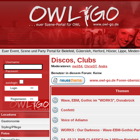
Euer Event, Szene und Party Portal für Bielefeld, Gütersloh, Herford, Höxter, Lippe, Minde
Discos, Clubs
Username:
Moderatoren
:
meli54
,
ChrisGT
,
Andre
Passwort:
Benutzer in diesem Forum: Keine
www.owl-go.de Foren-übersic
autologin:
Themen
Wave, EBM, Gothic im "WORKS", Osnabrück
Confetti
Locations
Voice of Adiamo
Gastronomie
Styling/Pflege
WORKS : Our Darkness - Wave-EBM-Gothic-Part
Fotos
SA. 03.12. RNB CLASSICS im 1 Million Bielefeld
Discos/Clubs