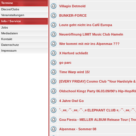
Termine
Villagio Detmold
Discos/Clubs
Veranstaltungen
BUNKER-FORCE
Info / Service
Leute geht nicht ins Café Europa
Jobs
Mediadaten
Neueröffnung LIMIT Music Club Hameln
Kontakt
Wer kommt mit mir ins Alpenmax ???
Datenschutz
Impressum
X Herford schließt
go parc
Time Warp wird 15!
[EVERY FRIDAY] Cosmo Club "Your Hardstyle &
Oldschool Kingz Party 06.03.09//90's Hip-Hop/
4 Jahre Owl Go
´·¸¤¤¸·´´·¸¤¤¸·´´·¸¤ ELEPHANT CLUB ¤¸·´´·¸¤¤¸·´´·
Goa Fiesta - MELLER ALBUM Release Tour ( Tro
Alpenmax - Sommer 08