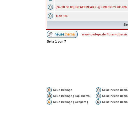
[Sa.28.06.08] BEATFREAKZ @ HOUSECLUB PW
X ab 18?
Sie
www.owl-go.de Foren-übersic
Seite
1
von
7
Neue Beiträge
Keine neuen Beitr
Neue Beiträge [ Top-Thema ]
Keine neuen Beiträ
Neue Beiträge [ Gesperrt ]
Keine neuen Beiträg