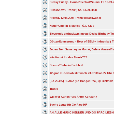
Freaky Friday - House/Electro/Minimal Fr. 19.09.
FreakShow ( Tronix ) Sa. 13.09.2008
Freitag, 12.08.2008 Tronix (Brackwede)
Neuer Club in Bielefeld: Ü30 Club
Electronic enthusiasm meets Decks Birthday Tr
Götterdämmerung - Best of EBM + Industrial ( Tr
Jeden 3ten Samstag im Monat, Delete Yourself i
Wie findet Ihr das Tronix???
Discos/Clubs in Bielefeld
42 grad Gütersloh Mittwoch 23.07.08 ab 22 Uhr 
[SA 26.07.] FEADZ (Ed Banger Rec.] @ Bielefeld
Tronix
Will wer Karten fürs Ärzte-Konzert?
Suche Leute für Go Parc HF
AN ALLE MUSIC KENNER UND GO PARC LIEBHAB