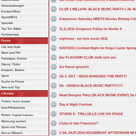
Veranstaltungen
CLUB 1 MILLION- BLACK MUSIC PARTY-> 26. N
Kneipen/Bars
Sport(NEU)
Glamorous Saturday MEETS Nicoles Birtday Cel
Specials
Top Ten Bilder
11.11.2011 Gorgeous Friday im Studio 9
Kommentare
nightwax - we love music 2011
Forum
Life and Style
02/07/2011 Cocktail-Night im Kings Castle Spen
Meet and Flirt
Der FLAGSHIP-CLUB stellt sich vor.
Partytipps, Events
Discos, Clubs
Go Parcer gesucht
Kneipen, Bistros
Sport
SA 2. OKT - HEAD-BANGERZ-THE PARTY!
Suche im Forum
SA - 04/09/10 BLACK MUSIC PARTY!!!!!!
New and Top
Lifestyle
Head Bangerz Party (BLACK MUSIK EVENT) Sa 
Tickets
Herford
Bielefeld
Day & Night Festival
Kino/Filmberichte
STUDIO 9 - TRILLVILLE LIVE ON STAGE
Reisen
Flughafen Paderborn
Wohnung suchen
Clubs in San Francisco?
Sport und Fitness
// SA. 24.07.2010 HOUSEBOAT AFTERSHOW W/
Gut zu Wissen/