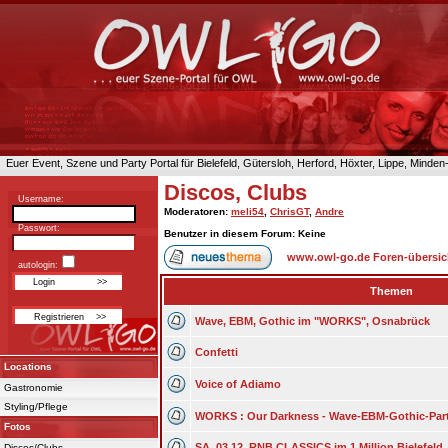
Euer Event, Szene und Party Portal für Bielefeld, Gütersloh, Herford, Höxter, Lippe, Minde
Discos, Clubs
Username:
Moderatoren
:
meli54
,
ChrisGT
,
Andre
Passwort:
Benutzer in diesem Forum: Keine
www.owl-go.de Foren-übersic
autologin:
Themen
Wave, EBM, Gothic im "WORKS", Osnabrück
Confetti
Locations
Voice of Adiamo
Gastronomie
Styling/Pflege
WORKS : Our Darkness - Wave-EBM-Gothic-Part
Fotos
SA. 03.12. RNB CLASSICS im 1 Million Bielefeld
Discos/Clubs