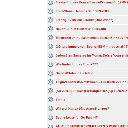
Freaky Friday - House/Electro/Minimal Fr. 19.09.
FreakShow ( Tronix ) Sa. 13.09.2008
Freitag, 12.08.2008 Tronix (Brackwede)
Neuer Club in Bielefeld: Ü30 Club
Electronic enthusiasm meets Decks Birthday Tr
Götterdämmerung - Best of EBM + Industrial ( Tr
Jeden 3ten Samstag im Monat, Delete Yourself i
Wie findet Ihr das Tronix???
Discos/Clubs in Bielefeld
42 grad Gütersloh Mittwoch 23.07.08 ab 22 Uhr 
[SA 26.07.] FEADZ (Ed Banger Rec.] @ Bielefeld
Tronix
Will wer Karten fürs Ärzte-Konzert?
Suche Leute für Go Parc HF
AN ALLE MUSIC KENNER UND GO PARC LIEBHAB