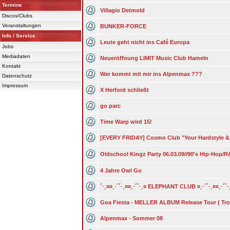
Termine
Villagio Detmold
Discos/Clubs
Veranstaltungen
BUNKER-FORCE
Info / Service
Leute geht nicht ins Café Europa
Jobs
Mediadaten
Neueröffnung LIMIT Music Club Hameln
Kontakt
Wer kommt mit mir ins Alpenmax ???
Datenschutz
Impressum
X Herford schließt
go parc
Time Warp wird 15!
[EVERY FRIDAY] Cosmo Club "Your Hardstyle &
Oldschool Kingz Party 06.03.09//90's Hip-Hop/
4 Jahre Owl Go
´·¸¤¤¸·´´·¸¤¤¸·´´·¸¤ ELEPHANT CLUB ¤¸·´´·¸¤¤¸·´´·
Goa Fiesta - MELLER ALBUM Release Tour ( Tro
Alpenmax - Sommer 08