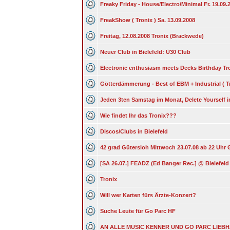
Freaky Friday - House/Electro/Minimal Fr. 19.09.
FreakShow ( Tronix ) Sa. 13.09.2008
Freitag, 12.08.2008 Tronix (Brackwede)
Neuer Club in Bielefeld: Ü30 Club
Electronic enthusiasm meets Decks Birthday Tr
Götterdämmerung - Best of EBM + Industrial ( Tr
Jeden 3ten Samstag im Monat, Delete Yourself i
Wie findet Ihr das Tronix???
Discos/Clubs in Bielefeld
42 grad Gütersloh Mittwoch 23.07.08 ab 22 Uhr 
[SA 26.07.] FEADZ (Ed Banger Rec.] @ Bielefeld
Tronix
Will wer Karten fürs Ärzte-Konzert?
Suche Leute für Go Parc HF
AN ALLE MUSIC KENNER UND GO PARC LIEBHAB