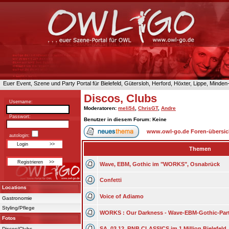
Euer Event, Szene und Party Portal für Bielefeld, Gütersloh, Herford, Höxter, Lippe, Minde
Discos, Clubs
Username:
Moderatoren
:
meli54
,
ChrisGT
,
Andre
Passwort:
Benutzer in diesem Forum: Keine
www.owl-go.de Foren-übersic
autologin:
Themen
Wave, EBM, Gothic im "WORKS", Osnabrück
Confetti
Locations
Voice of Adiamo
Gastronomie
Styling/Pflege
WORKS : Our Darkness - Wave-EBM-Gothic-Part
Fotos
SA. 03.12. RNB CLASSICS im 1 Million Bielefeld
Discos/Clubs