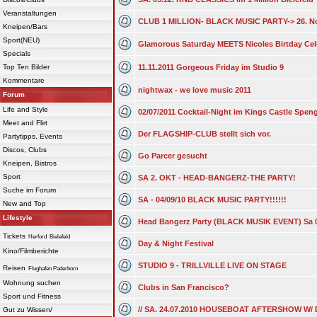
Veranstaltungen
CLUB 1 MILLION- BLACK MUSIC PARTY-> 26. N
Kneipen/Bars
Sport(NEU)
Glamorous Saturday MEETS Nicoles Birtday Cel
Specials
Top Ten Bilder
11.11.2011 Gorgeous Friday im Studio 9
Kommentare
nightwax - we love music 2011
Forum
Life and Style
02/07/2011 Cocktail-Night im Kings Castle Spen
Meet and Flirt
Der FLAGSHIP-CLUB stellt sich vor.
Partytipps, Events
Discos, Clubs
Go Parcer gesucht
Kneipen, Bistros
Sport
SA 2. OKT - HEAD-BANGERZ-THE PARTY!
Suche im Forum
SA - 04/09/10 BLACK MUSIC PARTY!!!!!!
New and Top
Lifestyle
Head Bangerz Party (BLACK MUSIK EVENT) Sa 
Tickets
Herford
Bielefeld
Day & Night Festival
Kino/Filmberichte
STUDIO 9 - TRILLVILLE LIVE ON STAGE
Reisen
Flughafen Paderborn
Wohnung suchen
Clubs in San Francisco?
Sport und Fitness
// SA. 24.07.2010 HOUSEBOAT AFTERSHOW W/
Gut zu Wissen/