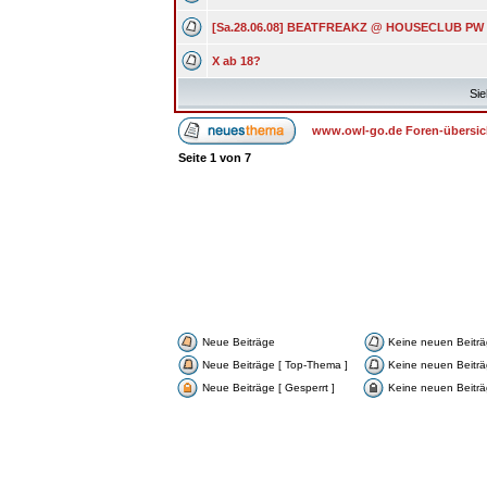
[Sa.28.06.08] BEATFREAKZ @ HOUSECLUB PW
X ab 18?
Sie
www.owl-go.de Foren-übersic
Seite
1
von
7
Neue Beiträge
Keine neuen Beitr
Neue Beiträge [ Top-Thema ]
Keine neuen Beiträ
Neue Beiträge [ Gesperrt ]
Keine neuen Beiträg