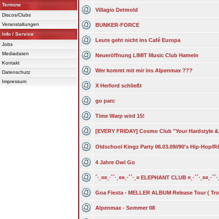
Termine
Villagio Detmold
Discos/Clubs
Veranstaltungen
BUNKER-FORCE
Info / Service
Leute geht nicht ins Café Europa
Jobs
Mediadaten
Neueröffnung LIMIT Music Club Hameln
Kontakt
Wer kommt mit mir ins Alpenmax ???
Datenschutz
Impressum
X Herford schließt
go parc
Time Warp wird 15!
[EVERY FRIDAY] Cosmo Club "Your Hardstyle &
Oldschool Kingz Party 06.03.09//90's Hip-Hop/
4 Jahre Owl Go
´·¸¤¤¸·´´·¸¤¤¸·´´·¸¤ ELEPHANT CLUB ¤¸·´´·¸¤¤¸·´´·
Goa Fiesta - MELLER ALBUM Release Tour ( Tro
Alpenmax - Sommer 08