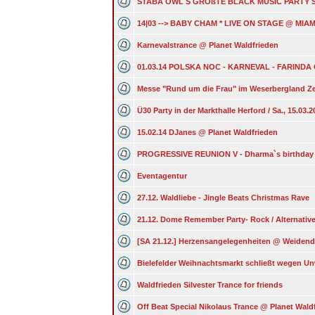
STABA OWL S GROßTE BLACK MUSIC PARTY S
14|03 --> BABY CHAM * LIVE ON STAGE @ MIAM
Karnevalstrance @ Planet Waldfrieden
01.03.14 POLSKA NOC - KARNEVAL - FARINDA
Messe "Rund um die Frau" im Weserbergland Z
Ü30 Party in der Markthalle Herford / Sa., 15.03.2
15.02.14 DJanes @ Planet Waldfrieden
PROGRESSIVE REUNION V - Dharma`s birthday 
Eventagentur
27.12. Waldliebe - Jingle Beats Christmas Rave
21.12. Dome Remember Party- Rock / Alternativ
[SA 21.12.] Herzensangelegenheiten @ Weide
Bielefelder Weihnachtsmarkt schließt wegen U
Waldfrieden Silvester Trance for friends
Off Beat Special Nikolaus Trance @ Planet Wald