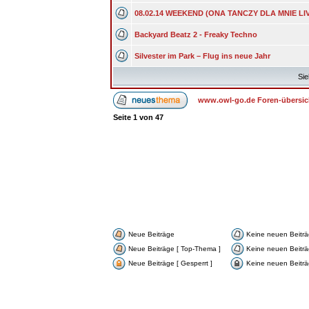
08.02.14 WEEKEND (ONA TANCZY DLA MNIE LIV
Backyard Beatz 2 - Freaky Techno
Silvester im Park – Flug ins neue Jahr
Sie
www.owl-go.de Foren-übersic
Seite
1
von
47
Neue Beiträge
Keine neuen Beitr
Neue Beiträge [ Top-Thema ]
Keine neuen Beiträ
Neue Beiträge [ Gesperrt ]
Keine neuen Beiträg