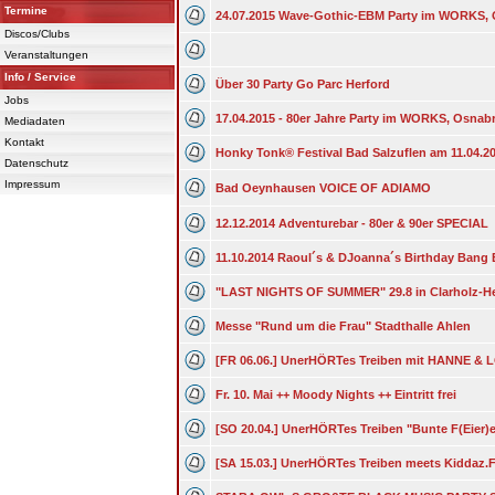
Termine
24.07.2015 Wave-Gothic-EBM Party im WORKS,
Discos/Clubs
Veranstaltungen
Info / Service
Über 30 Party Go Parc Herford
Jobs
17.04.2015 - 80er Jahre Party im WORKS, Osnab
Mediadaten
Kontakt
Honky Tonk® Festival Bad Salzuflen am 11.04.2
Datenschutz
Impressum
Bad Oeynhausen VOICE OF ADIAMO
12.12.2014 Adventurebar - 80er & 90er SPECIAL
11.10.2014 Raoul´s & DJoanna´s Birthday Ban
"LAST NIGHTS OF SUMMER" 29.8 in Clarholz-H
Messe "Rund um die Frau" Stadthalle Ahlen
[FR 06.06.] UnerHÖRTes Treiben mit HANNE &
Fr. 10. Mai ++ Moody Nights ++ Eintritt frei
[SO 20.04.] UnerHÖRTes Treiben "Bunte F(Eier)e
[SA 15.03.] UnerHÖRTes Treiben meets Kidda