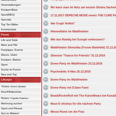
Veranstaltungen
Wo kann man im Netz am besten Shisha Sachen
Kneipen/Bars
Sport(NEU)
17.11.2017 DEPECHE MODE meets THE CURE Pa
Specials
Van Gogh Vodka?
Top Ten Bilder
Kommentare
Himmelfahrt im Waldfrieden
Forum
Wie das Rankig bei Google verbessern?
Life and Style
Meet and Flirt
Waldfrieden Silvestika (Forum Bielefeld) 31.12.2
Partytipps, Events
Discos, Clubs
Silvester "Trance for Friends" 31.12.2016
Kneipen, Bistros
Dome Party im Waldfrieden 23.12.2016
Sport
Suche im Forum
Psychedelic X-Mas 25.12.2016
New and Top
Dome Party im Waldfrieden
Lifestyle
Tickets
Herford
Bielefeld
Dome Party mit DJane Fanti
Kino/Filmberichte
Beat&RocknRoll mit The KaiserBeats bei Kanal2
Reisen
Flughafen Paderborn
Wohnung suchen
Neue E-shishas für die nächste Party
Sport und Fitness
Messe Rund um die Frau
Gut zu Wissen/