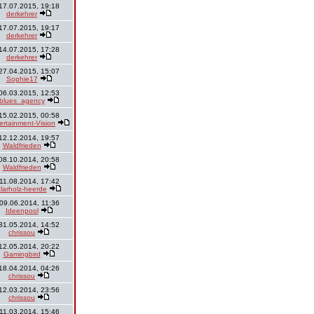
17.07.2015, 19:18
derkehrer
17.07.2015, 19:17
derkehrer
14.07.2015, 17:28
derkehrer
27.04.2015, 15:07
Sophie17
06.03.2015, 12:53
blues_agency
15.02.2015, 00:58
ertainment-Vision
12.12.2014, 19:57
Waldfrieden
08.10.2014, 20:58
Waldfrieden
11.08.2014, 17:42
clarholz-heerde
09.06.2014, 11:36
Ideenpool
31.05.2014, 14:52
chrissou
12.05.2014, 20:22
Gamingbird
18.04.2014, 04:26
chrissou
12.03.2014, 23:56
chrissou
11.03.2014, 15:46