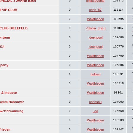
PECIAL 8 JAHRE Bash
0
emiusevents
107473
I VIP CLUB
0
chris187
116114
0
Waldfrieden
113595
 CLUB BIELEFELD
0
Polonia_chico
111067
entrum
0
Ideenpool
102686
014
0
Ideenpool
100776
0
Waldfrieden
104709
party
0
Waldfrieden
105806
1
helbert
103291
0
Waldfrieden
104218
e & Indepen
0
Waldfrieden
98361
ndamm Hannover
0
chrissou
104960
nwetterwarnung
0
Leo
105568
0
Waldfrieden
105203
frieden
0
Waldfrieden
107142