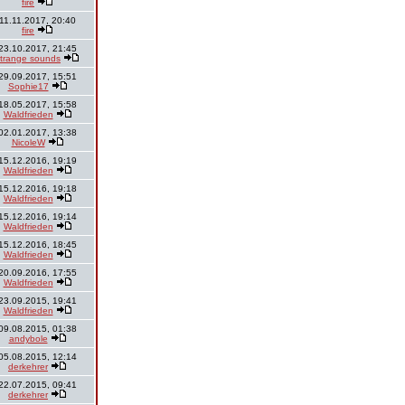
fire
11.11.2017, 20:40
fire
23.10.2017, 21:45
strange sounds
29.09.2017, 15:51
Sophie17
18.05.2017, 15:58
Waldfrieden
02.01.2017, 13:38
NicoleW
15.12.2016, 19:19
Waldfrieden
15.12.2016, 19:18
Waldfrieden
15.12.2016, 19:14
Waldfrieden
15.12.2016, 18:45
Waldfrieden
20.09.2016, 17:55
Waldfrieden
23.09.2015, 19:41
Waldfrieden
09.08.2015, 01:38
andybole
05.08.2015, 12:14
derkehrer
22.07.2015, 09:41
derkehrer