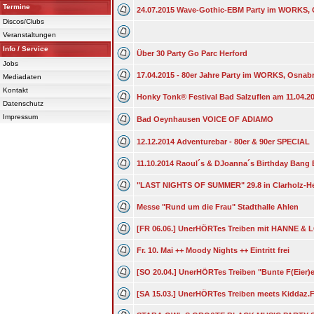
Termine
24.07.2015 Wave-Gothic-EBM Party im WORKS,
Discos/Clubs
Veranstaltungen
Info / Service
Über 30 Party Go Parc Herford
Jobs
17.04.2015 - 80er Jahre Party im WORKS, Osnab
Mediadaten
Kontakt
Honky Tonk® Festival Bad Salzuflen am 11.04.2
Datenschutz
Impressum
Bad Oeynhausen VOICE OF ADIAMO
12.12.2014 Adventurebar - 80er & 90er SPECIAL
11.10.2014 Raoul´s & DJoanna´s Birthday Ban
"LAST NIGHTS OF SUMMER" 29.8 in Clarholz-H
Messe "Rund um die Frau" Stadthalle Ahlen
[FR 06.06.] UnerHÖRTes Treiben mit HANNE &
Fr. 10. Mai ++ Moody Nights ++ Eintritt frei
[SO 20.04.] UnerHÖRTes Treiben "Bunte F(Eier)e
[SA 15.03.] UnerHÖRTes Treiben meets Kidda