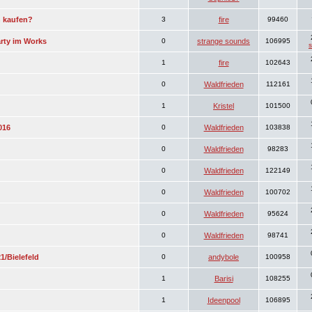
 kaufen?
3
fire
99460
rty im Works
0
strange sounds
106995
1
fire
102643
0
Waldfrieden
112161
1
Kristel
101500
016
0
Waldfrieden
103838
0
Waldfrieden
98283
0
Waldfrieden
122149
0
Waldfrieden
100702
0
Waldfrieden
95624
0
Waldfrieden
98741
1/Bielefeld
0
andybole
100958
1
Barisi
108255
1
Ideenpool
106895