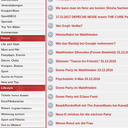
Veranstaltungen
Wo kann man im Netz am besten Shisha Sachen
Kneipen/Bars
Sport(NEU)
17.11.2017 DEPECHE MODE meets THE CURE Pa
Specials
Van Gogh Vodka?
Top Ten Bilder
Kommentare
Himmelfahrt im Waldfrieden
Forum
Wie das Rankig bei Google verbessern?
Life and Style
Meet and Flirt
Waldfrieden Silvestika (Forum Bielefeld) 31.12.2
Partytipps, Events
Discos, Clubs
Silvester "Trance for Friends" 31.12.2016
Kneipen, Bistros
Dome Party im Waldfrieden 23.12.2016
Sport
Suche im Forum
Psychedelic X-Mas 25.12.2016
New and Top
Dome Party im Waldfrieden
Lifestyle
Tickets
Herford
Bielefeld
Dome Party mit DJane Fanti
Kino/Filmberichte
Beat&RocknRoll mit The KaiserBeats bei Kanal2
Reisen
Flughafen Paderborn
Wohnung suchen
Neue E-shishas für die nächste Party
Sport und Fitness
Messe Rund um die Frau
Gut zu Wissen/