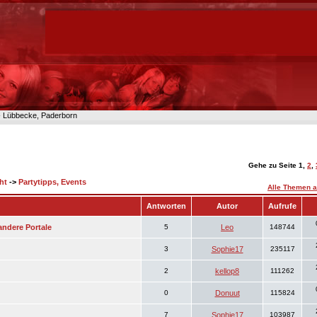
n- Lübbecke, Paderborn
Gehe zu Seite
1
,
2
,
ht
->
Partytipps, Events
Alle Themen a
Antworten
Autor
Aufrufe
andere Portale
5
Leo
148744
3
Sophie17
235117
2
kellop8
111262
0
Donuut
115824
7
Sophie17
103987