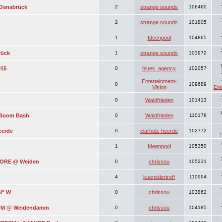
 Osnabrück
2
strange sounds
106460
2
strange sounds
101805
1
Ideenpool
104865
rück
1
strange sounds
103972
015
0
blues_agency
102057
Entertainment-
0
109689
Vision
Ent
0
Waldfrieden
101413
g Boom Bash
0
Waldfrieden
110178
eerde
0
clarholz-heerde
102772
1
Ideenpool
105350
 LORE @ Weiden
0
chrissou
105231
4
kuenstlertreff
110994
i" W
0
chrissou
103862
z.FM @ Weidendamm
0
chrissou
104185