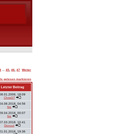
3
...
45
,
46
,
47
Weiter
ls gelesen markieren
Letzter Beitrag
08.01.2006, 18:09
ChrisGT
24.08.2018, 04:56
fire
29.04.2018, 00:07
fire
07.03.2018, 10:41
Donuut
21.01.2018, 19:36