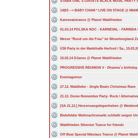
STABA OWL S GROßTE BLACK MUSIC PARTY S
14|03 --> BABY CHAM * LIVE ON STAGE @ MIAM
Karnevalstrance @ Planet Waldfrieden
01.03.14 POLSKA NOC - KARNEVAL - FARINDA
Messe "Rund um die Frau" im Weserbergland Z
Ü30 Party in der Markthalle Herford / Sa., 15.03.2
15.02.14 DJanes @ Planet Waldfrieden
PROGRESSIVE REUNION V - Dharma`s birthday 
Eventagentur
27.12. Waldliebe - Jingle Beats Christmas Rave
21.12. Dome Remember Party- Rock / Alternativ
[SA 21.12.] Herzensangelegenheiten @ Weide
Bielefelder Weihnachtsmarkt schließt wegen U
Waldfrieden Silvester Trance for friends
Off Beat Special Nikolaus Trance @ Planet Wald