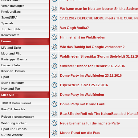
Veranstaltungen
Wo kann man im Netz am besten Shisha Sachen
Kneipen/Bars
Sport(NEU)
17.11.2017 DEPECHE MODE meets THE CURE Pa
Specials
Van Gogh Vodka?
Top Ten Bilder
Kommentare
Himmelfahrt im Waldfrieden
Forum
Wie das Rankig bei Google verbessern?
Life and Style
Meet and Flirt
Waldfrieden Silvestika (Forum Bielefeld) 31.12.2
Partytipps, Events
Discos, Clubs
Silvester "Trance for Friends" 31.12.2016
Kneipen, Bistros
Dome Party im Waldfrieden 23.12.2016
Sport
Suche im Forum
Psychedelic X-Mas 25.12.2016
New and Top
Dome Party im Waldfrieden
Lifestyle
Tickets
Herford
Bielefeld
Dome Party mit DJane Fanti
Kino/Filmberichte
Beat&RocknRoll mit The KaiserBeats bei Kanal2
Reisen
Flughafen Paderborn
Wohnung suchen
Neue E-shishas für die nächste Party
Sport und Fitness
Messe Rund um die Frau
Gut zu Wissen/