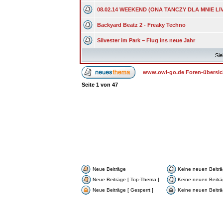
08.02.14 WEEKEND (ONA TANCZY DLA MNIE LIV
Backyard Beatz 2 - Freaky Techno
Silvester im Park – Flug ins neue Jahr
Sie
www.owl-go.de Foren-übersic
Seite
1
von
47
Neue Beiträge
Keine neuen Beitr
Neue Beiträge [ Top-Thema ]
Keine neuen Beiträ
Neue Beiträge [ Gesperrt ]
Keine neuen Beiträg