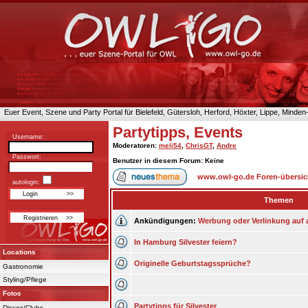
Euer Event, Szene und Party Portal für Bielefeld, Gütersloh, Herford, Höxter, Lippe, Minde
Partytipps, Events
Username:
Moderatoren
:
meli54
,
ChrisGT
,
Andre
Passwort:
Benutzer in diesem Forum: Keine
www.owl-go.de Foren-übersic
autologin:
Themen
Ankündigungen:
Werbung oder Verlinkung auf 
In Hamburg Silvester feiern?
Locations
Originelle Geburtstagssprüche?
Gastronomie
Styling/Pflege
Fotos
Partytipps für Silvester
Discos/Clubs