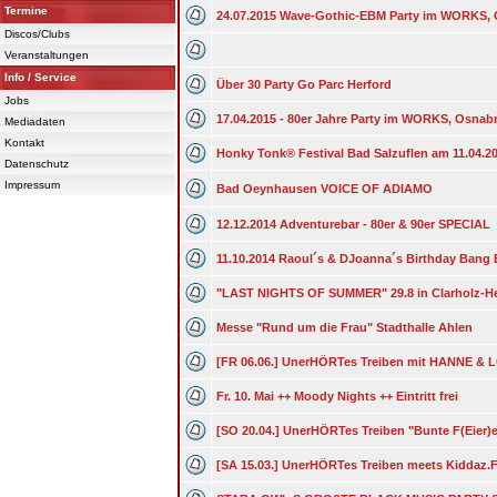
Termine
24.07.2015 Wave-Gothic-EBM Party im WORKS,
Discos/Clubs
Veranstaltungen
Info / Service
Über 30 Party Go Parc Herford
Jobs
17.04.2015 - 80er Jahre Party im WORKS, Osnab
Mediadaten
Kontakt
Honky Tonk® Festival Bad Salzuflen am 11.04.2
Datenschutz
Impressum
Bad Oeynhausen VOICE OF ADIAMO
12.12.2014 Adventurebar - 80er & 90er SPECIAL
11.10.2014 Raoul´s & DJoanna´s Birthday Ban
"LAST NIGHTS OF SUMMER" 29.8 in Clarholz-H
Messe "Rund um die Frau" Stadthalle Ahlen
[FR 06.06.] UnerHÖRTes Treiben mit HANNE &
Fr. 10. Mai ++ Moody Nights ++ Eintritt frei
[SO 20.04.] UnerHÖRTes Treiben "Bunte F(Eier)e
[SA 15.03.] UnerHÖRTes Treiben meets Kidda