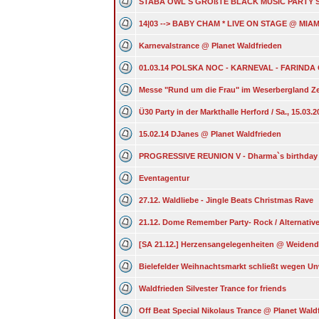
STABA OWL S GROßTE BLACK MUSIC PARTY S
14|03 --> BABY CHAM * LIVE ON STAGE @ MIAM
Karnevalstrance @ Planet Waldfrieden
01.03.14 POLSKA NOC - KARNEVAL - FARINDA
Messe "Rund um die Frau" im Weserbergland Z
Ü30 Party in der Markthalle Herford / Sa., 15.03.2
15.02.14 DJanes @ Planet Waldfrieden
PROGRESSIVE REUNION V - Dharma`s birthday 
Eventagentur
27.12. Waldliebe - Jingle Beats Christmas Rave
21.12. Dome Remember Party- Rock / Alternativ
[SA 21.12.] Herzensangelegenheiten @ Weide
Bielefelder Weihnachtsmarkt schließt wegen U
Waldfrieden Silvester Trance for friends
Off Beat Special Nikolaus Trance @ Planet Wald