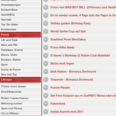
Veranstaltungen
Fotos von BAD BOY BILL @Princess und Studen
Kneipen/Bars
Sport(NEU)
Es ist wieder soweit, 4 Tage tobt der Papst in S
Specials
Shibby golden Birthday Party
Top Ten Bilder
Kommentare
World-Surfer-Cup auf Sylt
Forum
Stadtfest Porta Westfalica
Life and Style
Meet and Flirt
Fotos Hiller Markt
Partytipps, Events
Discos, Clubs
D Sweet´s Birthday @ Rubin-Club-Bielefeld
Kneipen, Bistros
Micha muß fegen
Sport
Suche im Forum
Dark Nation - Bonanza Dortmund
New and Top
Terpentin - Bonanza Dortmund
Lifestyle
Tickets
Herford
Bielefeld
Future-Parade
Kino/Filmberichte
Der Foto Kinpser aus m Go/PW!!! Micha oder do
Reisen
Flughafen Paderborn
Wohnung suchen
Fahrenheit
Sport und Fitness
Saskia Kanink wird 30!!!
Gut zu Wissen/