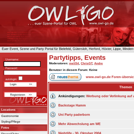
Euer Event, Szene und Party Portal für Bielefeld, Gütersloh, Herford, Höxter, Lippe, Minde
Partytipps, Events
Username:
Moderatoren
:
meli54
,
ChrisGT
,
Andre
Passwort:
Benutzer in diesem Forum: Keine
www.owl-go.de Foren-übersic
autologin:
Themen
Ankündigungen:
Werbung oder Verlinkung auf 
Backstage Hamm
Locations
Uni Party paderborn
Gastronomie
Styling/Pflege
Mehr Abwechslung am WE
Fotos
Nightlife - 30. Oktober 2004
Discos/Clubs