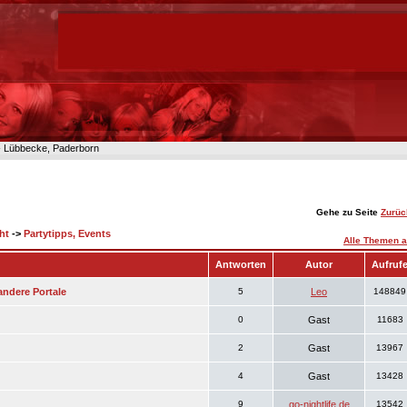
n- Lübbecke, Paderborn
Gehe zu Seite
Zurüc
ht
->
Partytipps, Events
Alle Themen a
Antworten
Autor
Aufruf
andere Portale
5
Leo
148849
0
Gast
11683
2
Gast
13967
4
Gast
13428
9
go-nightlife.de
13542