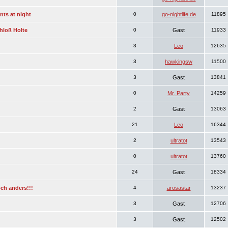
ts at night
0
go-nightlife.de
11895
chloß Holte
0
Gast
11933
3
Leo
12635
3
hawkingsw
11500
3
Gast
13841
0
Mr. Party
14259
2
Gast
13063
21
Leo
16344
2
ultratot
13543
0
ultratot
13760
24
Gast
18334
ch anders!!!
4
arosastar
13237
3
Gast
12706
3
Gast
12502