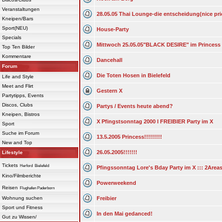
Veranstaltungen
28.05.05 Thai Lounge-die entscheidung(nice pr
Kneipen/Bars
Sport(NEU)
House-Party
Specials
Mittwoch 25.05.05"BLACK DESIRE" im Princess 
Top Ten Bilder
Kommentare
Dancehall
Forum
Die Toten Hosen in Bielefeld
Life and Style
Meet and Flirt
Gestern X
Partytipps, Events
Discos, Clubs
Partys / Events heute abend?
Kneipen, Bistros
X Pfingstsonntag 2000 l FREIBIER Party im X
Sport
Suche im Forum
13.5.2005 Princess!!!!!!!!!
New and Top
26.05.2005!!!!!!!
Lifestyle
Tickets
Herford
Bielefeld
Pfingssonntag Lore's Bday Party im X ::: 2Area
Kino/Filmberichte
Powerweekend
Reisen
Flughafen Paderborn
Wohnung suchen
Freibier
Sport und Fitness
In den Mai gedanced!
Gut zu Wissen/