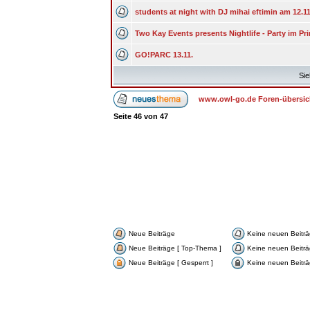
students at night with DJ mihai eftimin am 12.1
Two Kay Events presents Nightlife - Party im Pr
GO!PARC 13.11.
Sie
www.owl-go.de Foren-übersic
Seite
46
von
47
Neue Beiträge
Keine neuen Beitr
Neue Beiträge [ Top-Thema ]
Keine neuen Beiträ
Neue Beiträge [ Gesperrt ]
Keine neuen Beiträg