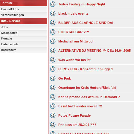
Termine
Jeden Freitag im Happy Night
Discos/Clubs
black music events
Veranstaltungen
Info / Service
BILDER AUS CLARHOLZ SIND DA!
Jobs
COCKTAILBARS:?:
Mediadaten
Kontakt
Mediahall am Mittwoch
Datenschutz
Impressum
ALTERNATIVE DJ MEETING @ X Sa 16.04.2005
Was wann wo los ist
PERCY PUR - Konzert / unplugged
Go Park
Osterfeuer im Kreis Herford/Bielefeld
Kennt jemand das Atrium in Detmold ?
Es ist bald wieder soweit!!!!
Fotos Future Parade
Princess am 25.2.04 ???