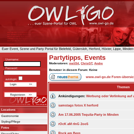
Euer Event, Szene und Party Portal für Bielefeld, Gütersloh, Herford, Höxter, Lippe, Minde
Partytipps, Events
Username:
Moderatoren
:
meli54
,
ChrisGT
,
Andre
Passwort:
Benutzer in diesem Forum: Keine
www.owl-go.de Foren-übersic
autologin:
Themen
Ankündigungen:
Werbung oder Verlinkung auf 
samstags fotos X herford
Locations
Am 17.06.2005 Tequila-Party in Minden
Gastronomie
Styling/Pflege
rOcK aM rInG 2oo5
Fotos
Rock am Berg
Discos/Clubs