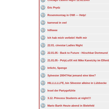
Chicago Casino Night 12.02.2005
Eric Prydz
Rosenmontag in OWl --- Help!
karneval in owl
hilfeeee
Ich hab mich verliebt! Helft mir
22.01. cinestar Ladies Night
22.01.05 - Back to Future - Höschbar Dortmund
21.01.05 - PolyLuXX mit Mike Kanetzky im Elfen
Irrlicht, Spenge
Sylvester 2004?Hat jemand eine Idee?
HILLLLLLFE, bin Silvester alleine in Lübbecke
Insel der Partygefühle
3.12. Princess Students at night!!!
Mario Barth Heute abend in Bielefeld