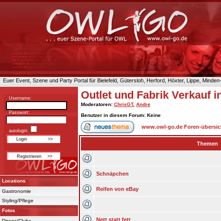
Euer Event, Szene und Party Portal für Bielefeld, Gütersloh, Herford, Höxter, Lippe, Minde
Outlet und Fabrik Verkauf 
Username:
Moderatoren
:
ChrisGT
,
Andre
Passwort:
Benutzer in diesem Forum: Keine
www.owl-go.de Foren-übersic
autologin:
Themen
Schnäpchen
Locations
Reifen von eBay
Gastronomie
Styling/Pflege
Fotos
Nett statt fett
Discos/Clubs