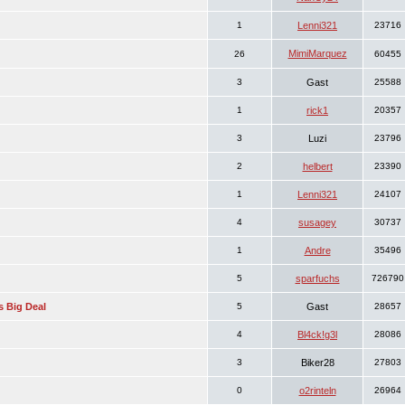
1
Lenni321
23716
MimiMarquez
26
60455
3
Gast
25588
1
rick1
20357
3
Luzi
23796
2
helbert
23390
1
Lenni321
24107
4
susagey
30737
1
Andre
35496
5
sparfuchs
726790
s Big Deal
5
Gast
28657
4
Bl4ck!g3l
28086
3
Biker28
27803
0
o2rinteln
26964