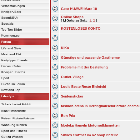
Veranstaltungen
Case HUAWEI Mate 10
Kneipen/Bars
Online Shops
Sport(NEU)
[
Gehe zu Seite:
1
,
2
]
Specials
KOSTENLOSES KONTO
Top Ten Bilder
Kommentare
Forum
KiKo
Life and Style
Meet and Flirt
Günstige und passende Gastherme
Partytipps, Events
Discos, Clubs
Probleme mit der Bestellung
Kneipen, Bistros
Outlet-Village
Sport
Suche im Forum
Louis Beste Reste Bielefeld
New and Top
Lifestyle
Seidensticker
Tickets
Herford
Bielefeld
fashion-arena in Herringhausen/Herford ehemal
Kino/Filmberichte
Bon Prix
Reisen
Flughafen Paderborn
Wohnung suchen
Modeka Hameln Motorradklamotten
Sport und Fitness
Smiles eröffnet im o2 shop rinteln!
Gut zu Wissen/