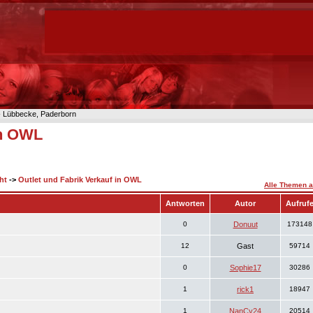
n- Lübbecke, Paderborn
in OWL
ht
->
Outlet und Fabrik Verkauf in OWL
Alle Themen a
Antworten
Autor
Aufruf
0
Donuut
173148
12
Gast
59714
0
Sophie17
30286
1
rick1
18947
1
NanCy24
20514