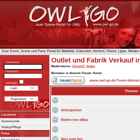
Euer Event, Szene und Party Portal für Bielefeld, Gütersloh, Herford, Höxter, Lippe, Minde
Outlet und Fabrik Verkauf 
Username:
Moderatoren
:
ChrisGT
,
Andre
Passwort:
Benutzer in diesem Forum: Keine
www.owl-go.de Foren-übersic
autologin:
Themen
Schnäpchen
Locations
Reifen von eBay
Gastronomie
Styling/Pflege
Fotos
Nett statt fett
Discos/Clubs