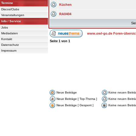
Termine
Küchen
Discos/Clubs
RA0404
Veranstaltungen
Info / Service
Sie
Jobs
Mediadaten
www.owl-go.de Foren-übersic
Kontakt
Seite
1
von
1
Datenschutz
Impressum
Neue Beiträge
Keine neuen Beitr
Neue Beiträge [ Top-Thema ]
Keine neuen Beiträ
Neue Beiträge [ Gesperrt ]
Keine neuen Beiträg