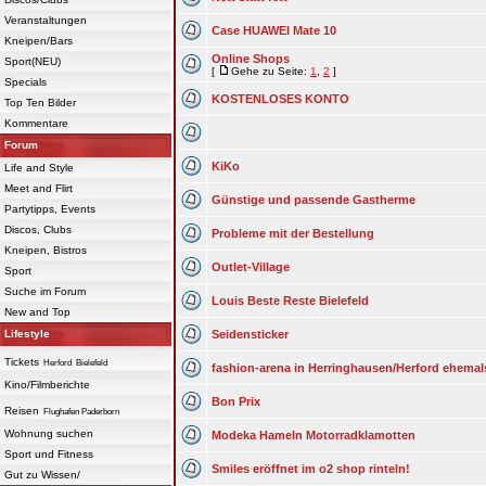
Veranstaltungen
Case HUAWEI Mate 10
Kneipen/Bars
Online Shops
Sport(NEU)
[
Gehe zu Seite:
1
,
2
]
Specials
KOSTENLOSES KONTO
Top Ten Bilder
Kommentare
Forum
KiKo
Life and Style
Meet and Flirt
Günstige und passende Gastherme
Partytipps, Events
Discos, Clubs
Probleme mit der Bestellung
Kneipen, Bistros
Outlet-Village
Sport
Suche im Forum
Louis Beste Reste Bielefeld
New and Top
Lifestyle
Seidensticker
Tickets
Herford
Bielefeld
fashion-arena in Herringhausen/Herford ehemal
Kino/Filmberichte
Bon Prix
Reisen
Flughafen Paderborn
Wohnung suchen
Modeka Hameln Motorradklamotten
Sport und Fitness
Smiles eröffnet im o2 shop rinteln!
Gut zu Wissen/