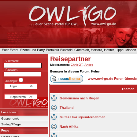
Euer Event, Szene und Party Portal für Bielefeld, Gütersloh, Herford, Höxter, Lippe, Minde
Reisepartner
Username:
Moderatoren
:
ChrisGT
,
Andre
Passwort:
Benutzer in diesem Forum: Keine
www.owl-go.de Foren-übersic
autologin:
Themen
Gemeinsam nach Rügen
Thailand
Locations
Gutes Umzugsunternehmen
Gastronomie
Styling/Pflege
Nach Afrika
Fotos
Discos/Clubs