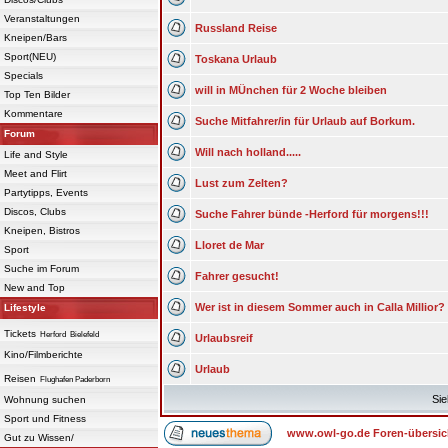
Veranstaltungen
Russland Reise
Kneipen/Bars
Sport(NEU)
Toskana Urlaub
Specials
will in MÜnchen für 2 Woche bleiben
Top Ten Bilder
Kommentare
Suche Mitfahrer/in für Urlaub auf Borkum.
Forum
Will nach holland.....
Life and Style
Meet and Flirt
Lust zum Zelten?
Partytipps, Events
Discos, Clubs
Suche Fahrer bünde -Herford für morgens!!!
Kneipen, Bistros
Lloret de Mar
Sport
Suche im Forum
Fahrer gesucht!
New and Top
Wer ist in diesem Sommer auch in Calla Millior?
Lifestyle
Tickets
Herford
Bielefeld
Urlaubsreif
Kino/Filmberichte
Urlaub
Reisen
Flughafen Paderborn
Sie
Wohnung suchen
Sport und Fitness
www.owl-go.de Foren-übersic
Gut zu Wissen/