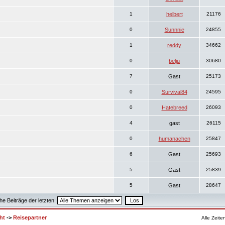
1
helbert
21176
0
Sunnnie
24855
1
reddy
34662
0
belju
30680
7
Gast
25173
0
Survival84
24595
0
Hatebreed
26093
4
gast
26115
0
humanachen
25847
6
Gast
25693
5
Gast
25839
5
Gast
28647
he Beiträge der letzten:
ht
->
Reisepartner
Alle Zeit