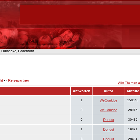
n- Lübbecke, Paderborn
ht
->
Reisepartner
Alle Themen a
Antworten
Autor
Aufrufe
1
WeCouldbe
158340
3
WeCouldbe
28916
0
Donuut
30435
1
Donuut
19891
0
Donuut
28484