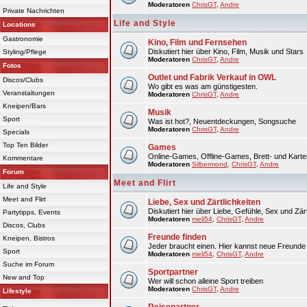
Moderatoren
ChrisGT
,
Andre
Private Nachrichten
Life and Style
Locations
Gastronomie
Kino, Film und Fernsehen
Diskutiert hier über Kino, Film, Musik und Stars
Styling/Pflege
Moderatoren
ChrisGT
,
Andre
Fotos
Outlet und Fabrik Verkauf in OWL
Discos/Clubs
Wo gibt es was am günstigesten.
Veranstaltungen
Moderatoren
ChrisGT
,
Andre
Kneipen/Bars
Musik
Sport
Was ist hot?, Neuentdeckungen, Songsuche
Moderatoren
ChrisGT
,
Andre
Specials
Top Ten Bilder
Games
Online-Games, Offline-Games, Brett- und Karte
Kommentare
Moderatoren
Silbermond
,
ChrisGT
,
Andre
Forum
Meet and Flirt
Life and Style
Meet and Flirt
Liebe, Sex und Zärtlichkeiten
Diskutiert hier über Liebe, Gefühle, Sex und Zärt
Partytipps, Events
Moderatoren
meli54
,
ChrisGT
,
Andre
Discos, Clubs
Freunde finden
Kneipen, Bistros
Jeder braucht einen. Hier kannst neue Freunde 
Sport
Moderatoren
meli54
,
ChrisGT
,
Andre
Suche im Forum
Sportpartner
New and Top
Wer will schon alleine Sport treiben
Moderatoren
ChrisGT
,
Andre
Lifestyle