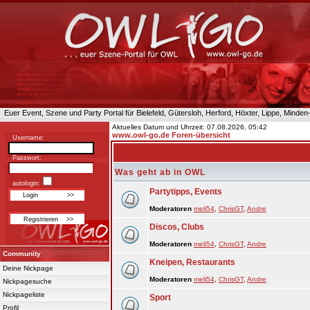
Euer Event, Szene und Party Portal für Bielefeld, Gütersloh, Herford, Höxter, Lippe, Minde
Aktuelles Datum und Uhrzeit: 07.08.2026, 05:42
www.owl-go.de Foren-übersicht
Username:
Passwort:
Was geht ab in OWL
autologin:
Partytipps, Events
Moderatoren
meli54
,
ChrisGT
,
Andre
Discos, Clubs
Moderatoren
meli54
,
ChrisGT
,
Andre
Community
Kneipen, Restaurants
Deine Nickpage
Moderatoren
meli54
,
ChrisGT
,
Andre
Nickpagesuche
Nickpageliste
Sport
Profil