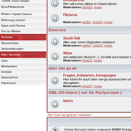
Reisepartner
Tickets
Herford
Bielefeld
Wer will schon alleine in Urlaub fahren
Kino/Filmberichte
Moderatoren
ChrisGT
,
Andre
Reisen
Flughafen Paderborn
Flirtarea
Wohnung suchen
Moderatoren
meli54
,
ChrisGT
,
Andre
Sport und Fitness
Diverses
Gut zu Wissen
Termine
Small-Talk
Alles was sonst nirgendwo reinpasst
Discos/Clubs
Moderatoren
meli54
,
ChrisGT
,
Andre
Veranstaltungen
Witze
Info / Service
auf vielfachen Wunsch ;-). Erzählt eure besten 
Moderatoren
ChrisGT
,
Andre
Jobs
Mediadaten
über owl-go.de
Kontakt
Fragen, Antworten, Anregungen
Datenschutz
Hier könnt ihr euch über owl-go austauschen un
abzugeben.
Impressum
Moderatoren
ChrisGT
,
Andre
OWL-GO-Intern ( nur für Partyscouts )
Intern
Alle Foren als gelesen markieren
Unsere Benutzer haben insgesamt
24364
Beiträg