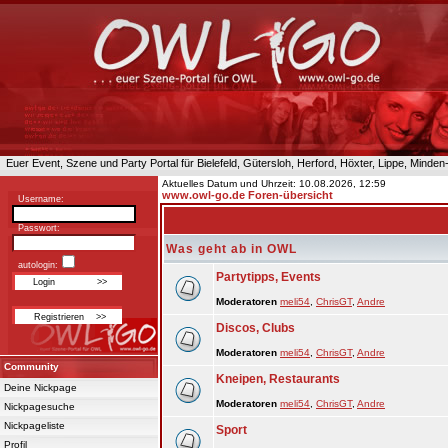
Euer Event, Szene und Party Portal für Bielefeld, Gütersloh, Herford, Höxter, Lippe, Minde
Aktuelles Datum und Uhrzeit: 10.08.2026, 12:59
www.owl-go.de Foren-übersicht
Username:
Passwort:
Was geht ab in OWL
autologin:
Partytipps, Events
Moderatoren
meli54
,
ChrisGT
,
Andre
Discos, Clubs
Moderatoren
meli54
,
ChrisGT
,
Andre
Community
Kneipen, Restaurants
Deine Nickpage
Moderatoren
meli54
,
ChrisGT
,
Andre
Nickpagesuche
Nickpageliste
Sport
Profil