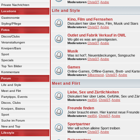
Moderatoren
ChrisGT
,
Andre
Private Nachrichten
Life and Style
Locations
Gastronomie
Kino, Film und Fernsehen
Diskutiert hier über Kino, Film, Musik und Stars
Styling/Pflege
Moderatoren
ChrisGT
,
Andre
Fotos
Outlet und Fabrik Verkauf in OWL
Discos/Clubs
Wo gibt es was am günstigesten.
Veranstaltungen
Moderatoren
ChrisGT
,
Andre
Kneipen/Bars
Musik
Sport
Was ist hot?, Neuentdeckungen, Songsuche
Moderatoren
ChrisGT
,
Andre
Specials
Top Ten Bilder
Games
Online-Games, Offline-Games, Brett- und Karte
Kommentare
Moderatoren
Silbermond
,
ChrisGT
,
Andre
Forum
Meet and Flirt
Life and Style
Meet and Flirt
Liebe, Sex und Zärtlichkeiten
Diskutiert hier über Liebe, Gefühle, Sex und Zärt
Partytipps, Events
Moderatoren
meli54
,
ChrisGT
,
Andre
Discos, Clubs
Freunde finden
Kneipen, Bistros
Jeder braucht einen. Hier kannst neue Freunde 
Sport
Moderatoren
meli54
,
ChrisGT
,
Andre
Suche im Forum
Sportpartner
New and Top
Wer will schon alleine Sport treiben
Moderatoren
ChrisGT
,
Andre
Lifestyle