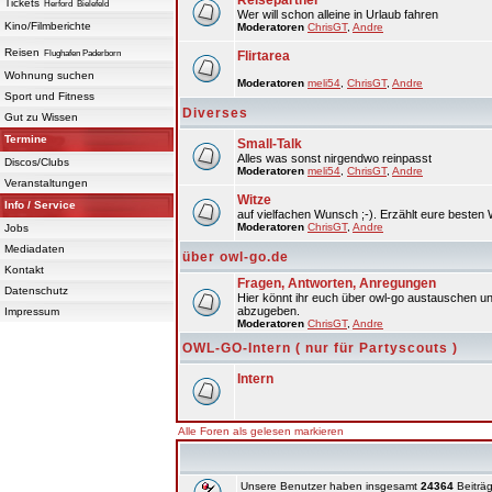
Reisepartner
Tickets
Herford
Bielefeld
Wer will schon alleine in Urlaub fahren
Kino/Filmberichte
Moderatoren
ChrisGT
,
Andre
Reisen
Flughafen Paderborn
Flirtarea
Wohnung suchen
Moderatoren
meli54
,
ChrisGT
,
Andre
Sport und Fitness
Diverses
Gut zu Wissen
Termine
Small-Talk
Alles was sonst nirgendwo reinpasst
Discos/Clubs
Moderatoren
meli54
,
ChrisGT
,
Andre
Veranstaltungen
Witze
Info / Service
auf vielfachen Wunsch ;-). Erzählt eure besten 
Moderatoren
ChrisGT
,
Andre
Jobs
Mediadaten
über owl-go.de
Kontakt
Fragen, Antworten, Anregungen
Datenschutz
Hier könnt ihr euch über owl-go austauschen un
abzugeben.
Impressum
Moderatoren
ChrisGT
,
Andre
OWL-GO-Intern ( nur für Partyscouts )
Intern
Alle Foren als gelesen markieren
Unsere Benutzer haben insgesamt
24364
Beiträg