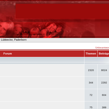
n- Lübbecke, Paderborn
Unbeantwort
Forum
Themen
Beiträg
2320
8024
344
2292
72
604
75
389