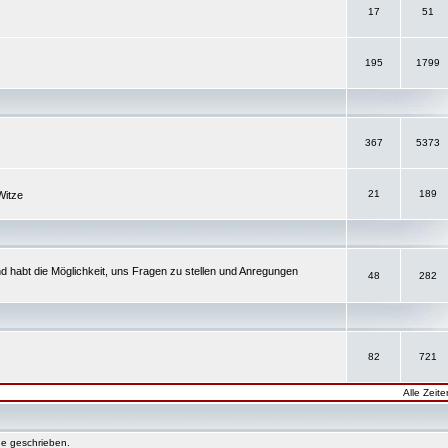
17
51
195
1799
367
5373
21
189
Witze
d habt die Möglichkeit, uns Fragen zu stellen und Anregungen
48
282
82
721
Alle Zeit
e geschrieben.