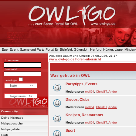
Euer Event, Szene und Party Portal für Bielefeld, Gütersloh, Herford, Höxter, Lippe, Minde
Aktuelles Datum und Uhrzeit: 07.08.2026, 21:17
www.owl-go.de Foren-übersicht
Username:
Passwort:
Was geht ab in OWL
autologin:
Partytipps, Events
Moderatoren
meli54
,
ChrisGT
,
Andre
Discos, Clubs
Moderatoren
meli54
,
ChrisGT
,
Andre
Community
Kneipen, Restaurants
Deine Nickpage
Moderatoren
meli54
,
ChrisGT
,
Andre
Nickpagesuche
Nickpageliste
Sport
Profil