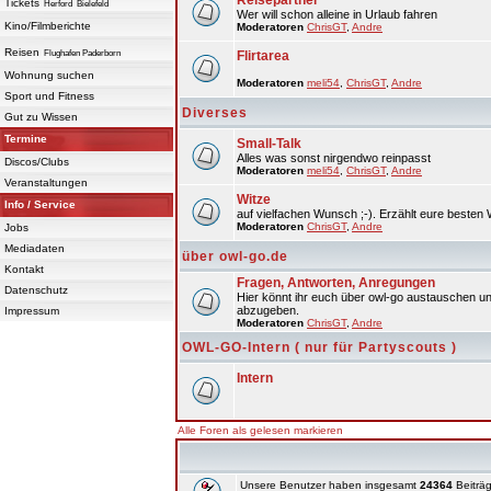
Reisepartner
Tickets
Herford
Bielefeld
Wer will schon alleine in Urlaub fahren
Kino/Filmberichte
Moderatoren
ChrisGT
,
Andre
Reisen
Flughafen Paderborn
Flirtarea
Wohnung suchen
Moderatoren
meli54
,
ChrisGT
,
Andre
Sport und Fitness
Diverses
Gut zu Wissen
Termine
Small-Talk
Alles was sonst nirgendwo reinpasst
Discos/Clubs
Moderatoren
meli54
,
ChrisGT
,
Andre
Veranstaltungen
Witze
Info / Service
auf vielfachen Wunsch ;-). Erzählt eure besten 
Moderatoren
ChrisGT
,
Andre
Jobs
Mediadaten
über owl-go.de
Kontakt
Fragen, Antworten, Anregungen
Datenschutz
Hier könnt ihr euch über owl-go austauschen un
abzugeben.
Impressum
Moderatoren
ChrisGT
,
Andre
OWL-GO-Intern ( nur für Partyscouts )
Intern
Alle Foren als gelesen markieren
Unsere Benutzer haben insgesamt
24364
Beiträg