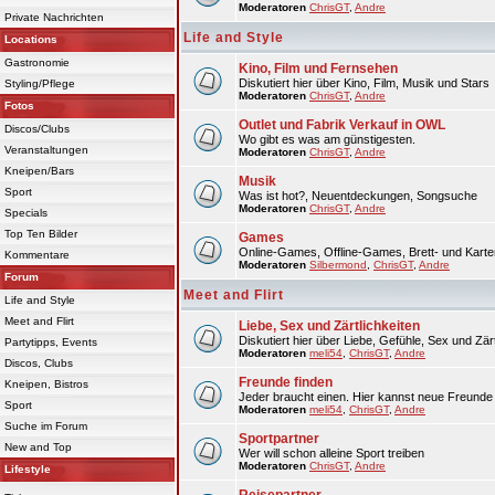
Moderatoren
ChrisGT
,
Andre
Private Nachrichten
Life and Style
Locations
Gastronomie
Kino, Film und Fernsehen
Diskutiert hier über Kino, Film, Musik und Stars
Styling/Pflege
Moderatoren
ChrisGT
,
Andre
Fotos
Outlet und Fabrik Verkauf in OWL
Discos/Clubs
Wo gibt es was am günstigesten.
Veranstaltungen
Moderatoren
ChrisGT
,
Andre
Kneipen/Bars
Musik
Sport
Was ist hot?, Neuentdeckungen, Songsuche
Moderatoren
ChrisGT
,
Andre
Specials
Top Ten Bilder
Games
Online-Games, Offline-Games, Brett- und Karte
Kommentare
Moderatoren
Silbermond
,
ChrisGT
,
Andre
Forum
Meet and Flirt
Life and Style
Meet and Flirt
Liebe, Sex und Zärtlichkeiten
Diskutiert hier über Liebe, Gefühle, Sex und Zärt
Partytipps, Events
Moderatoren
meli54
,
ChrisGT
,
Andre
Discos, Clubs
Freunde finden
Kneipen, Bistros
Jeder braucht einen. Hier kannst neue Freunde 
Sport
Moderatoren
meli54
,
ChrisGT
,
Andre
Suche im Forum
Sportpartner
New and Top
Wer will schon alleine Sport treiben
Moderatoren
ChrisGT
,
Andre
Lifestyle