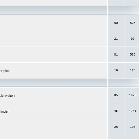
50
525
21
97
81
539
19
126
nspiele
85
1493
lichkeiten
187
1754
finden.
25
106