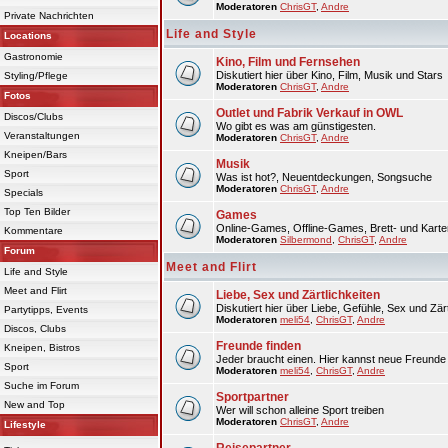
Moderatoren
ChrisGT
,
Andre
Private Nachrichten
Life and Style
Locations
Gastronomie
Kino, Film und Fernsehen
Diskutiert hier über Kino, Film, Musik und Stars
Styling/Pflege
Moderatoren
ChrisGT
,
Andre
Fotos
Outlet und Fabrik Verkauf in OWL
Discos/Clubs
Wo gibt es was am günstigesten.
Veranstaltungen
Moderatoren
ChrisGT
,
Andre
Kneipen/Bars
Musik
Sport
Was ist hot?, Neuentdeckungen, Songsuche
Moderatoren
ChrisGT
,
Andre
Specials
Top Ten Bilder
Games
Online-Games, Offline-Games, Brett- und Karte
Kommentare
Moderatoren
Silbermond
,
ChrisGT
,
Andre
Forum
Meet and Flirt
Life and Style
Meet and Flirt
Liebe, Sex und Zärtlichkeiten
Diskutiert hier über Liebe, Gefühle, Sex und Zärt
Partytipps, Events
Moderatoren
meli54
,
ChrisGT
,
Andre
Discos, Clubs
Freunde finden
Kneipen, Bistros
Jeder braucht einen. Hier kannst neue Freunde 
Sport
Moderatoren
meli54
,
ChrisGT
,
Andre
Suche im Forum
Sportpartner
New and Top
Wer will schon alleine Sport treiben
Moderatoren
ChrisGT
,
Andre
Lifestyle