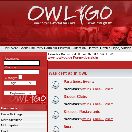
Euer Event, Szene und Party Portal für Bielefeld, Gütersloh, Herford, Höxter, Lippe, Minde
Aktuelles Datum und Uhrzeit: 07.08.2026, 15:41
www.owl-go.de Foren-übersicht
Username:
Passwort:
Was geht ab in OWL
autologin:
Partytipps, Events
Moderatoren
meli54
,
ChrisGT
,
Andre
Discos, Clubs
Moderatoren
meli54
,
ChrisGT
,
Andre
Community
Kneipen, Restaurants
Deine Nickpage
Moderatoren
meli54
,
ChrisGT
,
Andre
Nickpagesuche
Nickpageliste
Sport
Profil