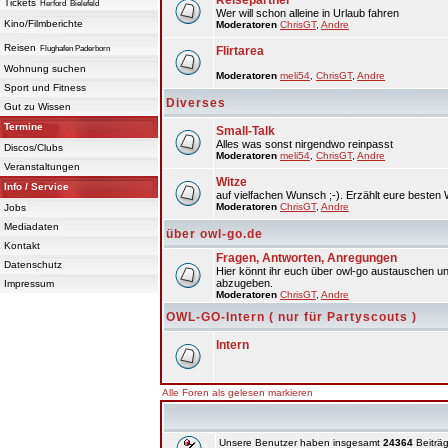
Reisepartner
Tickets
Herford
Bielefeld
Wer will schon alleine in Urlaub fahren
Kino/Filmberichte
Moderatoren
ChrisGT
,
Andre
Reisen
Flughafen Paderborn
Flirtarea
Wohnung suchen
Moderatoren
meli54
,
ChrisGT
,
Andre
Sport und Fitness
Diverses
Gut zu Wissen
Termine
Small-Talk
Alles was sonst nirgendwo reinpasst
Discos/Clubs
Moderatoren
meli54
,
ChrisGT
,
Andre
Veranstaltungen
Witze
Info / Service
auf vielfachen Wunsch ;-). Erzählt eure besten 
Moderatoren
ChrisGT
,
Andre
Jobs
Mediadaten
über owl-go.de
Kontakt
Fragen, Antworten, Anregungen
Datenschutz
Hier könnt ihr euch über owl-go austauschen un
abzugeben.
Impressum
Moderatoren
ChrisGT
,
Andre
OWL-GO-Intern ( nur für Partyscouts )
Intern
Alle Foren als gelesen markieren
Unsere Benutzer haben insgesamt
24364
Beiträg