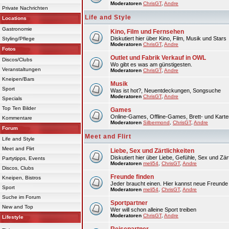
Moderatoren
ChrisGT
,
Andre
Private Nachrichten
Life and Style
Locations
Gastronomie
Kino, Film und Fernsehen
Diskutiert hier über Kino, Film, Musik und Stars
Styling/Pflege
Moderatoren
ChrisGT
,
Andre
Fotos
Outlet und Fabrik Verkauf in OWL
Discos/Clubs
Wo gibt es was am günstigesten.
Veranstaltungen
Moderatoren
ChrisGT
,
Andre
Kneipen/Bars
Musik
Sport
Was ist hot?, Neuentdeckungen, Songsuche
Moderatoren
ChrisGT
,
Andre
Specials
Top Ten Bilder
Games
Online-Games, Offline-Games, Brett- und Karte
Kommentare
Moderatoren
Silbermond
,
ChrisGT
,
Andre
Forum
Meet and Flirt
Life and Style
Meet and Flirt
Liebe, Sex und Zärtlichkeiten
Diskutiert hier über Liebe, Gefühle, Sex und Zärt
Partytipps, Events
Moderatoren
meli54
,
ChrisGT
,
Andre
Discos, Clubs
Freunde finden
Kneipen, Bistros
Jeder braucht einen. Hier kannst neue Freunde 
Sport
Moderatoren
meli54
,
ChrisGT
,
Andre
Suche im Forum
Sportpartner
New and Top
Wer will schon alleine Sport treiben
Moderatoren
ChrisGT
,
Andre
Lifestyle