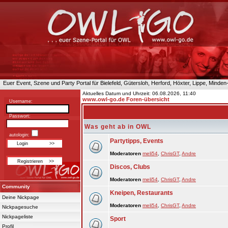
Euer Event, Szene und Party Portal für Bielefeld, Gütersloh, Herford, Höxter, Lippe, Minde
Aktuelles Datum und Uhrzeit: 06.08.2026, 11:40
www.owl-go.de Foren-übersicht
Username:
Passwort:
Was geht ab in OWL
autologin:
Partytipps, Events
Moderatoren
meli54
,
ChrisGT
,
Andre
Discos, Clubs
Moderatoren
meli54
,
ChrisGT
,
Andre
Community
Kneipen, Restaurants
Deine Nickpage
Moderatoren
meli54
,
ChrisGT
,
Andre
Nickpagesuche
Nickpageliste
Sport
Profil