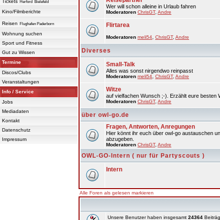
Reisepartner
Tickets
Herford
Bielefeld
Wer will schon alleine in Urlaub fahren
Kino/Filmberichte
Moderatoren
ChrisGT
,
Andre
Reisen
Flughafen Paderborn
Flirtarea
Wohnung suchen
Moderatoren
meli54
,
ChrisGT
,
Andre
Sport und Fitness
Diverses
Gut zu Wissen
Termine
Small-Talk
Alles was sonst nirgendwo reinpasst
Discos/Clubs
Moderatoren
meli54
,
ChrisGT
,
Andre
Veranstaltungen
Witze
Info / Service
auf vielfachen Wunsch ;-). Erzählt eure besten 
Moderatoren
ChrisGT
,
Andre
Jobs
Mediadaten
über owl-go.de
Kontakt
Fragen, Antworten, Anregungen
Datenschutz
Hier könnt ihr euch über owl-go austauschen un
abzugeben.
Impressum
Moderatoren
ChrisGT
,
Andre
OWL-GO-Intern ( nur für Partyscouts )
Intern
Alle Foren als gelesen markieren
Unsere Benutzer haben insgesamt
24364
Beiträg