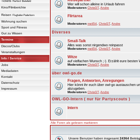
Reisepartner
Tickets
Herford
Bielefeld
Wer will schon alleine in Urlaub fahren
Kino/Filmberichte
Moderatoren
ChrisGT
,
Andre
Reisen
Flughafen Paderborn
Flirtarea
Wohnung suchen
Moderatoren
meli54
,
ChrisGT
,
Andre
Sport und Fitness
Diverses
Gut zu Wissen
Termine
Small-Talk
Alles was sonst nirgendwo reinpasst
Discos/Clubs
Moderatoren
meli54
,
ChrisGT
,
Andre
Veranstaltungen
Witze
Info / Service
auf vielfachen Wunsch ;-). Erzählt eure besten 
Moderatoren
ChrisGT
,
Andre
Jobs
Mediadaten
über owl-go.de
Kontakt
Fragen, Antworten, Anregungen
Datenschutz
Hier könnt ihr euch über owl-go austauschen un
abzugeben.
Impressum
Moderatoren
ChrisGT
,
Andre
OWL-GO-Intern ( nur für Partyscouts )
Intern
Alle Foren als gelesen markieren
Unsere Benutzer haben insgesamt
24364
Beiträg