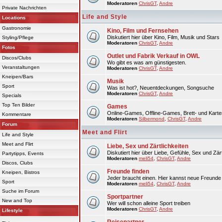
Moderatoren
ChrisGT
,
Andre
Private Nachrichten
Life and Style
Locations
Gastronomie
Kino, Film und Fernsehen
Diskutiert hier über Kino, Film, Musik und Stars
Styling/Pflege
Moderatoren
ChrisGT
,
Andre
Fotos
Outlet und Fabrik Verkauf in OWL
Discos/Clubs
Wo gibt es was am günstigesten.
Veranstaltungen
Moderatoren
ChrisGT
,
Andre
Kneipen/Bars
Musik
Sport
Was ist hot?, Neuentdeckungen, Songsuche
Moderatoren
ChrisGT
,
Andre
Specials
Top Ten Bilder
Games
Online-Games, Offline-Games, Brett- und Karte
Kommentare
Moderatoren
Silbermond
,
ChrisGT
,
Andre
Forum
Meet and Flirt
Life and Style
Meet and Flirt
Liebe, Sex und Zärtlichkeiten
Diskutiert hier über Liebe, Gefühle, Sex und Zärt
Partytipps, Events
Moderatoren
meli54
,
ChrisGT
,
Andre
Discos, Clubs
Freunde finden
Kneipen, Bistros
Jeder braucht einen. Hier kannst neue Freunde 
Sport
Moderatoren
meli54
,
ChrisGT
,
Andre
Suche im Forum
Sportpartner
New and Top
Wer will schon alleine Sport treiben
Moderatoren
ChrisGT
,
Andre
Lifestyle