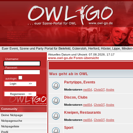
Euer Event, Szene und Party Portal für Bielefeld, Gütersloh, Herford, Höxter, Lippe, Minde
Aktuelles Datum und Uhrzeit: 07.08.2026, 17:17
www.owl-go.de Foren-übersicht
Username:
Passwort:
Was geht ab in OWL
autologin:
Partytipps, Events
Moderatoren
meli54
,
ChrisGT
,
Andre
Discos, Clubs
Moderatoren
meli54
,
ChrisGT
,
Andre
Community
Kneipen, Restaurants
Deine Nickpage
Moderatoren
meli54
,
ChrisGT
,
Andre
Nickpagesuche
Nickpageliste
Sport
Profil