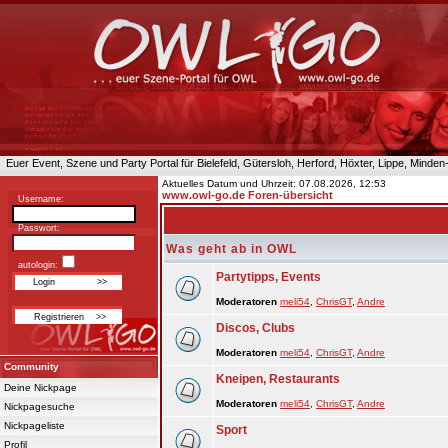
Euer Event, Szene und Party Portal für Bielefeld, Gütersloh, Herford, Höxter, Lippe, Minde
Aktuelles Datum und Uhrzeit: 07.08.2026, 12:53
www.owl-go.de Foren-übersicht
Username:
Passwort:
Was geht ab in OWL
autologin:
Partytipps, Events
Moderatoren
meli54
,
ChrisGT
,
Andre
Discos, Clubs
Moderatoren
meli54
,
ChrisGT
,
Andre
Community
Kneipen, Restaurants
Deine Nickpage
Moderatoren
meli54
,
ChrisGT
,
Andre
Nickpagesuche
Nickpageliste
Sport
Profil