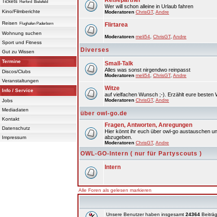
Reisepartner
Tickets
Herford
Bielefeld
Wer will schon alleine in Urlaub fahren
Kino/Filmberichte
Moderatoren
ChrisGT
,
Andre
Reisen
Flughafen Paderborn
Flirtarea
Wohnung suchen
Moderatoren
meli54
,
ChrisGT
,
Andre
Sport und Fitness
Diverses
Gut zu Wissen
Termine
Small-Talk
Alles was sonst nirgendwo reinpasst
Discos/Clubs
Moderatoren
meli54
,
ChrisGT
,
Andre
Veranstaltungen
Witze
Info / Service
auf vielfachen Wunsch ;-). Erzählt eure besten 
Moderatoren
ChrisGT
,
Andre
Jobs
Mediadaten
über owl-go.de
Kontakt
Fragen, Antworten, Anregungen
Datenschutz
Hier könnt ihr euch über owl-go austauschen un
abzugeben.
Impressum
Moderatoren
ChrisGT
,
Andre
OWL-GO-Intern ( nur für Partyscouts )
Intern
Alle Foren als gelesen markieren
Unsere Benutzer haben insgesamt
24364
Beiträg