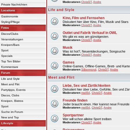
Moderatoren
ChrisGT
,
Andre
Private Nachrichten
Life and Style
Locations
Gastronomie
Kino, Film und Fernsehen
Diskutiert hier über Kino, Film, Musik und Stars
Styling/Pflege
Moderatoren
ChrisGT
,
Andre
Fotos
Outlet und Fabrik Verkauf in OWL
Discos/Clubs
Wo gibt es was am günstigesten.
Veranstaltungen
Moderatoren
ChrisGT
,
Andre
Kneipen/Bars
Musik
Sport
Was ist hot?, Neuentdeckungen, Songsuche
Moderatoren
ChrisGT
,
Andre
Specials
Top Ten Bilder
Games
Online-Games, Offline-Games, Brett- und Karte
Kommentare
Moderatoren
Silbermond
,
ChrisGT
,
Andre
Forum
Meet and Flirt
Life and Style
Meet and Flirt
Liebe, Sex und Zärtlichkeiten
Diskutiert hier über Liebe, Gefühle, Sex und Zärt
Partytipps, Events
Moderatoren
meli54
,
ChrisGT
,
Andre
Discos, Clubs
Freunde finden
Kneipen, Bistros
Jeder braucht einen. Hier kannst neue Freunde 
Sport
Moderatoren
meli54
,
ChrisGT
,
Andre
Suche im Forum
Sportpartner
New and Top
Wer will schon alleine Sport treiben
Moderatoren
ChrisGT
,
Andre
Lifestyle