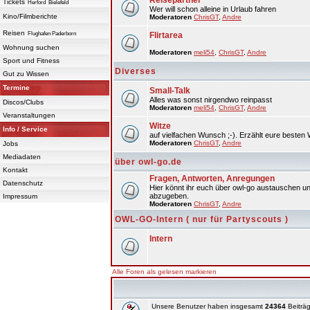
Reisepartner
Tickets
Herford
Bielefeld
Wer will schon alleine in Urlaub fahren
Kino/Filmberichte
Moderatoren
ChrisGT
,
Andre
Reisen
Flughafen Paderborn
Flirtarea
Wohnung suchen
Moderatoren
meli54
,
ChrisGT
,
Andre
Sport und Fitness
Diverses
Gut zu Wissen
Termine
Small-Talk
Alles was sonst nirgendwo reinpasst
Discos/Clubs
Moderatoren
meli54
,
ChrisGT
,
Andre
Veranstaltungen
Witze
Info / Service
auf vielfachen Wunsch ;-). Erzählt eure besten 
Moderatoren
ChrisGT
,
Andre
Jobs
Mediadaten
über owl-go.de
Kontakt
Fragen, Antworten, Anregungen
Datenschutz
Hier könnt ihr euch über owl-go austauschen un
abzugeben.
Impressum
Moderatoren
ChrisGT
,
Andre
OWL-GO-Intern ( nur für Partyscouts )
Intern
Alle Foren als gelesen markieren
Unsere Benutzer haben insgesamt
24364
Beiträg