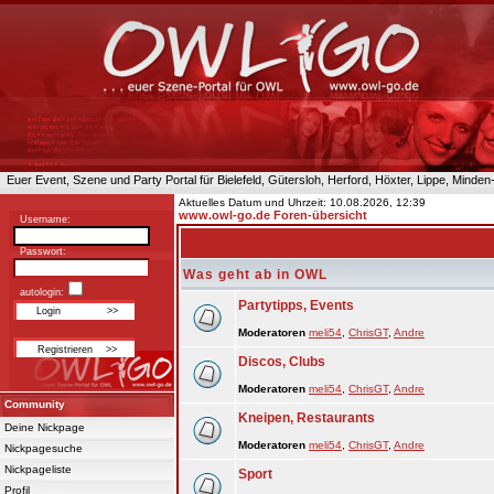
Euer Event, Szene und Party Portal für Bielefeld, Gütersloh, Herford, Höxter, Lippe, Minde
Aktuelles Datum und Uhrzeit: 10.08.2026, 12:39
www.owl-go.de Foren-übersicht
Username:
Passwort:
Was geht ab in OWL
autologin:
Partytipps, Events
Moderatoren
meli54
,
ChrisGT
,
Andre
Discos, Clubs
Moderatoren
meli54
,
ChrisGT
,
Andre
Community
Kneipen, Restaurants
Deine Nickpage
Moderatoren
meli54
,
ChrisGT
,
Andre
Nickpagesuche
Nickpageliste
Sport
Profil