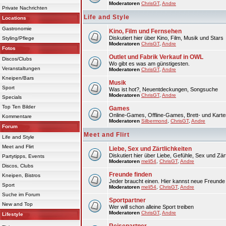
Moderatoren
ChrisGT
,
Andre
Private Nachrichten
Life and Style
Locations
Gastronomie
Kino, Film und Fernsehen
Diskutiert hier über Kino, Film, Musik und Stars
Styling/Pflege
Moderatoren
ChrisGT
,
Andre
Fotos
Outlet und Fabrik Verkauf in OWL
Discos/Clubs
Wo gibt es was am günstigesten.
Veranstaltungen
Moderatoren
ChrisGT
,
Andre
Kneipen/Bars
Musik
Sport
Was ist hot?, Neuentdeckungen, Songsuche
Moderatoren
ChrisGT
,
Andre
Specials
Top Ten Bilder
Games
Online-Games, Offline-Games, Brett- und Karte
Kommentare
Moderatoren
Silbermond
,
ChrisGT
,
Andre
Forum
Meet and Flirt
Life and Style
Meet and Flirt
Liebe, Sex und Zärtlichkeiten
Diskutiert hier über Liebe, Gefühle, Sex und Zärt
Partytipps, Events
Moderatoren
meli54
,
ChrisGT
,
Andre
Discos, Clubs
Freunde finden
Kneipen, Bistros
Jeder braucht einen. Hier kannst neue Freunde 
Sport
Moderatoren
meli54
,
ChrisGT
,
Andre
Suche im Forum
Sportpartner
New and Top
Wer will schon alleine Sport treiben
Moderatoren
ChrisGT
,
Andre
Lifestyle