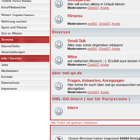
Reisepartner
Tickets
Herford
Bielefeld
Wer will schon alleine in Urlaub fahren
Kino/Filmberichte
Moderatoren
ChrisGT
,
Andre
Reisen
Flughafen Paderborn
Flirtarea
Wohnung suchen
Moderatoren
meli54
,
ChrisGT
,
Andre
Sport und Fitness
Diverses
Gut zu Wissen
Termine
Small-Talk
Alles was sonst nirgendwo reinpasst
Discos/Clubs
Moderatoren
meli54
,
ChrisGT
,
Andre
Veranstaltungen
Witze
Info / Service
auf vielfachen Wunsch ;-). Erzählt eure besten 
Moderatoren
ChrisGT
,
Andre
Jobs
Mediadaten
über owl-go.de
Kontakt
Fragen, Antworten, Anregungen
Datenschutz
Hier könnt ihr euch über owl-go austauschen un
abzugeben.
Impressum
Moderatoren
ChrisGT
,
Andre
OWL-GO-Intern ( nur für Partyscouts )
Intern
Alle Foren als gelesen markieren
Unsere Benutzer haben insgesamt
24364
Beiträg