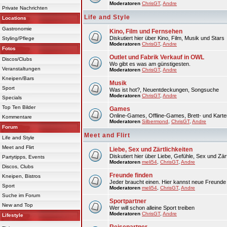
Moderatoren
ChrisGT
,
Andre
Private Nachrichten
Life and Style
Locations
Gastronomie
Kino, Film und Fernsehen
Diskutiert hier über Kino, Film, Musik und Stars
Styling/Pflege
Moderatoren
ChrisGT
,
Andre
Fotos
Outlet und Fabrik Verkauf in OWL
Discos/Clubs
Wo gibt es was am günstigesten.
Veranstaltungen
Moderatoren
ChrisGT
,
Andre
Kneipen/Bars
Musik
Sport
Was ist hot?, Neuentdeckungen, Songsuche
Moderatoren
ChrisGT
,
Andre
Specials
Top Ten Bilder
Games
Online-Games, Offline-Games, Brett- und Karte
Kommentare
Moderatoren
Silbermond
,
ChrisGT
,
Andre
Forum
Meet and Flirt
Life and Style
Meet and Flirt
Liebe, Sex und Zärtlichkeiten
Diskutiert hier über Liebe, Gefühle, Sex und Zärt
Partytipps, Events
Moderatoren
meli54
,
ChrisGT
,
Andre
Discos, Clubs
Freunde finden
Kneipen, Bistros
Jeder braucht einen. Hier kannst neue Freunde 
Sport
Moderatoren
meli54
,
ChrisGT
,
Andre
Suche im Forum
Sportpartner
New and Top
Wer will schon alleine Sport treiben
Moderatoren
ChrisGT
,
Andre
Lifestyle