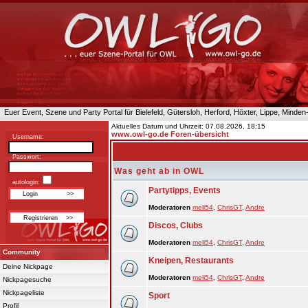
Euer Event, Szene und Party Portal für Bielefeld, Gütersloh, Herford, Höxter, Lippe, Minde
Aktuelles Datum und Uhrzeit: 07.08.2026, 18:15
www.owl-go.de Foren-übersicht
Username:
Passwort:
Was geht ab in OWL
autologin:
Partytipps, Events
Moderatoren
meli54
,
ChrisGT
,
Andre
Discos, Clubs
Moderatoren
meli54
,
ChrisGT
,
Andre
Community
Kneipen, Restaurants
Deine Nickpage
Moderatoren
meli54
,
ChrisGT
,
Andre
Nickpagesuche
Nickpageliste
Sport
Profil