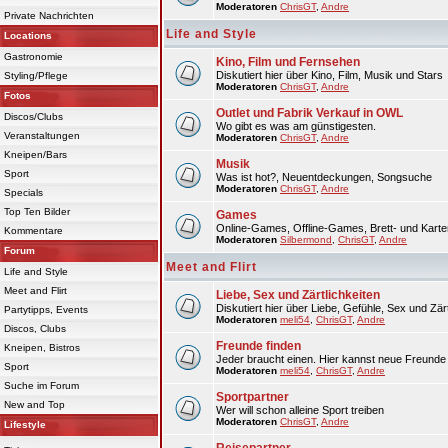
Moderatoren
ChrisGT
,
Andre
Private Nachrichten
Life and Style
Locations
Gastronomie
Kino, Film und Fernsehen
Diskutiert hier über Kino, Film, Musik und Stars
Styling/Pflege
Moderatoren
ChrisGT
,
Andre
Fotos
Outlet und Fabrik Verkauf in OWL
Discos/Clubs
Wo gibt es was am günstigesten.
Veranstaltungen
Moderatoren
ChrisGT
,
Andre
Kneipen/Bars
Musik
Sport
Was ist hot?, Neuentdeckungen, Songsuche
Moderatoren
ChrisGT
,
Andre
Specials
Top Ten Bilder
Games
Online-Games, Offline-Games, Brett- und Karte
Kommentare
Moderatoren
Silbermond
,
ChrisGT
,
Andre
Forum
Meet and Flirt
Life and Style
Meet and Flirt
Liebe, Sex und Zärtlichkeiten
Diskutiert hier über Liebe, Gefühle, Sex und Zärt
Partytipps, Events
Moderatoren
meli54
,
ChrisGT
,
Andre
Discos, Clubs
Freunde finden
Kneipen, Bistros
Jeder braucht einen. Hier kannst neue Freunde 
Sport
Moderatoren
meli54
,
ChrisGT
,
Andre
Suche im Forum
Sportpartner
New and Top
Wer will schon alleine Sport treiben
Moderatoren
ChrisGT
,
Andre
Lifestyle