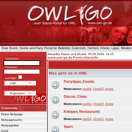
Euer Event, Szene und Party Portal für Bielefeld, Gütersloh, Herford, Höxter, Lippe, Minde
Aktuelles Datum und Uhrzeit: 06.08.2026, 19:10
www.owl-go.de Foren-übersicht
Username:
Passwort:
Was geht ab in OWL
autologin:
Partytipps, Events
Moderatoren
meli54
,
ChrisGT
,
Andre
Discos, Clubs
Moderatoren
meli54
,
ChrisGT
,
Andre
Community
Kneipen, Restaurants
Deine Nickpage
Moderatoren
meli54
,
ChrisGT
,
Andre
Nickpagesuche
Nickpageliste
Sport
Profil