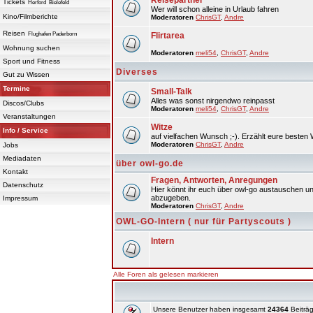
Reisepartner
Tickets
Herford
Bielefeld
Wer will schon alleine in Urlaub fahren
Kino/Filmberichte
Moderatoren
ChrisGT
,
Andre
Reisen
Flughafen Paderborn
Flirtarea
Wohnung suchen
Moderatoren
meli54
,
ChrisGT
,
Andre
Sport und Fitness
Diverses
Gut zu Wissen
Termine
Small-Talk
Alles was sonst nirgendwo reinpasst
Discos/Clubs
Moderatoren
meli54
,
ChrisGT
,
Andre
Veranstaltungen
Witze
Info / Service
auf vielfachen Wunsch ;-). Erzählt eure besten 
Moderatoren
ChrisGT
,
Andre
Jobs
Mediadaten
über owl-go.de
Kontakt
Fragen, Antworten, Anregungen
Datenschutz
Hier könnt ihr euch über owl-go austauschen un
abzugeben.
Impressum
Moderatoren
ChrisGT
,
Andre
OWL-GO-Intern ( nur für Partyscouts )
Intern
Alle Foren als gelesen markieren
Unsere Benutzer haben insgesamt
24364
Beiträg