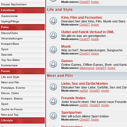
Moderatoren
ChrisGT
,
Andre
Private Nachrichten
Life and Style
Locations
Gastronomie
Kino, Film und Fernsehen
Diskutiert hier über Kino, Film, Musik und Stars
Styling/Pflege
Moderatoren
ChrisGT
,
Andre
Fotos
Outlet und Fabrik Verkauf in OWL
Discos/Clubs
Wo gibt es was am günstigesten.
Veranstaltungen
Moderatoren
ChrisGT
,
Andre
Kneipen/Bars
Musik
Sport
Was ist hot?, Neuentdeckungen, Songsuche
Moderatoren
ChrisGT
,
Andre
Specials
Top Ten Bilder
Games
Online-Games, Offline-Games, Brett- und Karte
Kommentare
Moderatoren
Silbermond
,
ChrisGT
,
Andre
Forum
Meet and Flirt
Life and Style
Meet and Flirt
Liebe, Sex und Zärtlichkeiten
Diskutiert hier über Liebe, Gefühle, Sex und Zärt
Partytipps, Events
Moderatoren
meli54
,
ChrisGT
,
Andre
Discos, Clubs
Freunde finden
Kneipen, Bistros
Jeder braucht einen. Hier kannst neue Freunde 
Sport
Moderatoren
meli54
,
ChrisGT
,
Andre
Suche im Forum
Sportpartner
New and Top
Wer will schon alleine Sport treiben
Moderatoren
ChrisGT
,
Andre
Lifestyle