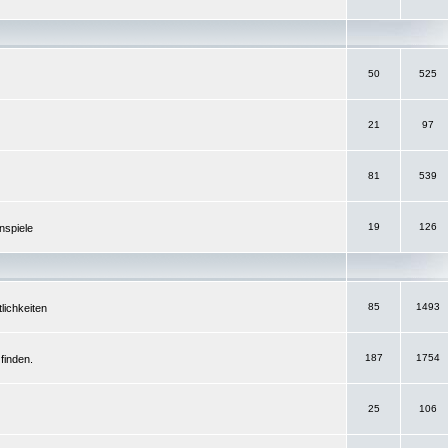
50
525
21
97
81
539
19
126
nspiele
85
1493
lichkeiten
187
1754
finden.
25
106