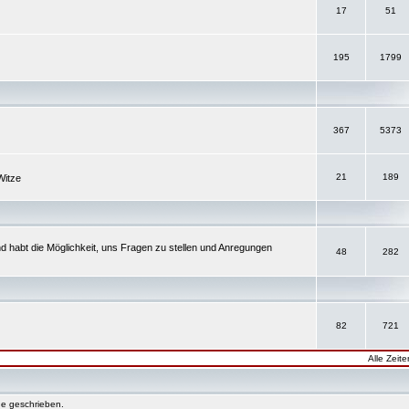
17
51
195
1799
367
5373
21
189
Witze
d habt die Möglichkeit, uns Fragen zu stellen und Anregungen
48
282
82
721
Alle Zeit
e geschrieben.