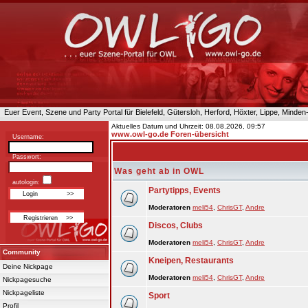
Euer Event, Szene und Party Portal für Bielefeld, Gütersloh, Herford, Höxter, Lippe, Minde
Aktuelles Datum und Uhrzeit: 08.08.2026, 09:57
www.owl-go.de Foren-übersicht
Username:
Passwort:
Was geht ab in OWL
autologin:
Partytipps, Events
Moderatoren
meli54
,
ChrisGT
,
Andre
Discos, Clubs
Moderatoren
meli54
,
ChrisGT
,
Andre
Community
Kneipen, Restaurants
Deine Nickpage
Moderatoren
meli54
,
ChrisGT
,
Andre
Nickpagesuche
Nickpageliste
Sport
Profil