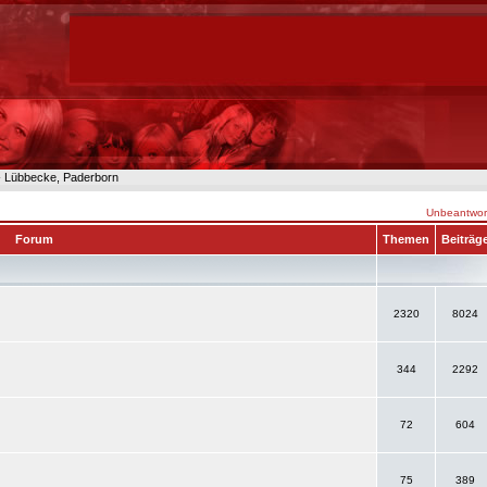
n- Lübbecke, Paderborn
Unbeantwort
Forum
Themen
Beiträg
2320
8024
344
2292
72
604
75
389