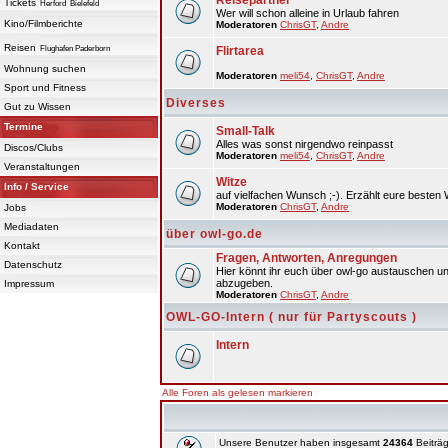
Reisepartner
Tickets
Herford
Bielefeld
Wer will schon alleine in Urlaub fahren
Kino/Filmberichte
Moderatoren
ChrisGT
,
Andre
Reisen
Flughafen Paderborn
Flirtarea
Wohnung suchen
Moderatoren
meli54
,
ChrisGT
,
Andre
Sport und Fitness
Diverses
Gut zu Wissen
Termine
Small-Talk
Alles was sonst nirgendwo reinpasst
Discos/Clubs
Moderatoren
meli54
,
ChrisGT
,
Andre
Veranstaltungen
Witze
Info / Service
auf vielfachen Wunsch ;-). Erzählt eure besten 
Moderatoren
ChrisGT
,
Andre
Jobs
Mediadaten
über owl-go.de
Kontakt
Fragen, Antworten, Anregungen
Datenschutz
Hier könnt ihr euch über owl-go austauschen un
abzugeben.
Impressum
Moderatoren
ChrisGT
,
Andre
OWL-GO-Intern ( nur für Partyscouts )
Intern
Alle Foren als gelesen markieren
Unsere Benutzer haben insgesamt
24364
Beiträg